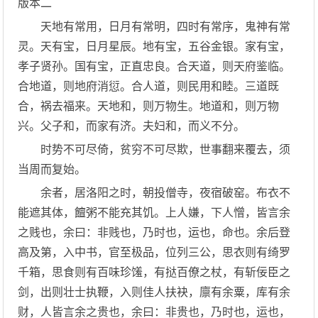
版本二
天地有常用，日月有常明，四时有常序，鬼神有常
灵。天有宝，日月星辰。地有宝，五谷金银。家有宝，
孝子贤孙。国有宝，正直忠良。合天道，则天府鉴临。
合地道，则地府消愆。合人道，则民用和睦。三道既
合，祸去福来。天地和，则万物生。地道和，则万物
兴。父子和，而家有济。夫妇和，而义不分。
时势不可尽倚，贫穷不可尽欺，世事翻来覆去，须
当周而复始。
余者，居洛阳之时，朝投僧寺，夜宿破窑。布衣不
能遮其体，饘粥不能充其饥。上人嫌，下人憎，皆言余
之贱也，余曰：非贱也，乃时也，运也，命也。余后登
高及第，入中书，官至极品，位列三公，思衣则有绮罗
千箱，思食则有百味珍馐，有挞百僚之杖，有斩佞臣之
剑，出则壮士执鞭，入则佳人扶袂，廪有余粟，库有余
财，人皆言余之贵也，余曰：非贵也，乃时也，运也，