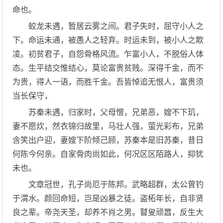
命也。
蛟龙未遇，暂居云雾之间。君子失时，屈守小人之
下。命运未通，被愚人之轻弃。时运未到，被小人之欺
凌。初贫君子，自怨骨格风流。乍富小人，不脱俗人体
态。生平结交惟结心，莫论富贵贫贱。深得千金，而不
为贵，得人一语，而胜千金。吾皆悼追无恨人，富贵须
当长保守，
苏秦未遇，归家时，父母憎，兄弟恶，嫂不下玑，
妻不愿炊，然衣锦归故里，马壮人强，萤光彩布，兄弟
含笑出户迎，妻嫂下阶倾己顾，苏秦本是旧苏秦，昔日
何陈今何亲。自家骨肉尚如此，何况区区陌路人，抑犹
未也。
文章冠世，孔子尚厄于陈邦。武略超群，太公曾钓
于渭水。颜回命短，岂是凶暴之徒。盗柘年长，自非贤
良之辈。帝尧天圣，却养不肖之男。瞽叟顽嚣，反生大