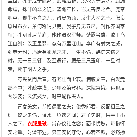
盖世，孔子厄于陈邦；武略超群，太公钓于渭水。颜渊
命短，殊非凶恶之徒；盗跖年长，岂是善良之辈。尧帝
明圣，却生不肖之儿；瞽叟愚顽，反生大孝之子。张良
原是布衣，萧何称谓县吏。晏子身无五尺，封作齐国宰
相；孔明卧居草庐，能作蜀汉军师。楚霸虽雄，败于乌
江自刎；汉王虽弱，竟有万里江山。李广有射虎之威，
到老无封；冯唐有乘龙之才，一生不遇。韩信未遇之
时，无一日三餐，及至遇行，腰悬三尺玉印，一旦时
衰，死于阴人之手。
有先贫而后富，有老壮而少衰。满腹文章，白发竟
然不中；才疏学浅，少年及第登科。深院宫娥，运退反
为妓妾；风流妓女，时来配作夫人。
青春美女，却招愚蠢之夫；俊秀郎君，反配粗丑之
妇。蛟龙未遇，潜水于鱼鳖之间；君子失时，拱手于小
人之下。
衣服虽破
，常存仪礼之容；面带忧愁，每抱怀
安之量。时遭不遇，只宜安贫守份；心若不欺，必然扬