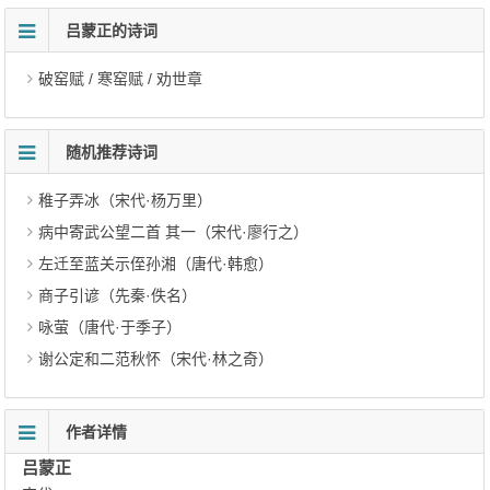
吕蒙正的诗词
破窑赋 / 寒窑赋 / 劝世章
随机推荐诗词
稚子弄冰（宋代·杨万里）
病中寄武公望二首 其一（宋代·廖行之）
左迁至蓝关示侄孙湘（唐代·韩愈）
商子引谚（先秦·佚名）
咏萤（唐代·于季子）
谢公定和二范秋怀（宋代·林之奇）
作者详情
吕蒙正