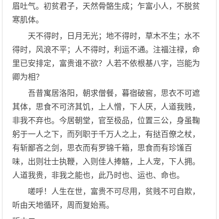
眉吐气。初贫君子，天然骨骼生成；乍富小人，不脱贫
寒肌体。
天不得时，日月无光；地不得时，草木不生；水不
得时，风浪不平；人不得时，利运不通。注福注禄，命
里已安排定，富贵谁不欲？人若不依根基八字，岂能为
卿为相？
吾昔寓居洛阳，朝求僧餐，暮宿破窖，思衣不可遮
其体，思食不可济其饥，上人憎，下人厌，人道我贱，
非我不弃也。今居朝堂，官至极品，位置三公，身虽鞠
躬于一人之下，而列职于千万人之上，有挞百僚之杖，
有斩鄙吝之剑，思衣而有罗锦千箱，思食而有珍馐百
味，出则壮士执鞭，入则佳人捧觞，上人宠，下人拥。
人道我贵，非我之能也，此乃时也、运也、命也。
嗟呼！人生在世，富贵不可尽用，贫贱不可自欺，
听由天地循环，周而复始焉。