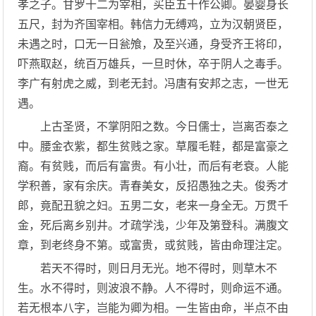
孝之子。甘罗十二为宰相，买臣五十作公卿。晏婴身长
五尺，封为齐国宰相。韩信力无缚鸡，立为汉朝贤臣，
未遇之时，口无一日瓮飧，及至兴通，身受齐王将印，
吓燕取赵，统百万雄兵，一旦时休，卒于阴人之毒手。
李广有射虎之威，到老无封。冯唐有安邦之志，一世无
遇。
上古圣贤，不掌阴阳之数。今日儒士，岂离否泰之
中。腰金衣紫，都生贫贱之家。草履毛鞋，都是富豪之
裔。有贫贱，而后有富贵。有小壮，而后有老衰。人能
学积善，家有余庆。青春美女，反招愚独之夫。俊秀才
郎，竟配丑貌之妇。五男二女，老来一身全无。万贯千
金，死后离乡别井。才疏学浅，少年及第登科。满腹文
章，到老终身不第。或富贵，或贫贱，皆由命理注定。
若天不得时，则日月无光。地不得时，则草木不
生。水不得时，则波浪不静。人不得时，则命运不通。
若无根本八字，岂能为卿为相。一生皆由命，半点不由