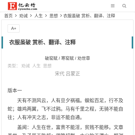
首页
劝诫
人生
思想
衣服虽破 赏析、翻译、注释
A+
衣服虽破 赏析、翻译、注释
破窑赋 / 寒窑赋 / 劝世章
类型：
劝诫
人生
思想
宋代
吕蒙正
版本一
天有不测风云，人有旦夕祸福。蜈蚣百足，行不及
蛇；雄鸡两翼，飞不过鸦。马有千里之程，无骑不能自
往；人有冲天之志，非运不能自通。
盖闻：人生在世，富贵不能淫，贫贱不能移。文章