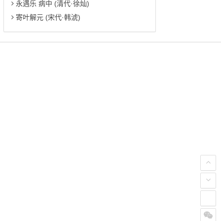
永遇乐 病中 (清代·徐灿)
寄叶解元 (宋代·韩淲)