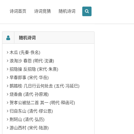
诗词首页
诗词竞猜
随机诗词
随机诗词
木瓜 (先秦·佚名)
浪淘沙 春怨 (明代·沈谦)
招隐操 反招隐 (宋代·朱熹)
早春即事 (宋代·华岳)
鹊踏枝·几日行云何处去 (五代·冯延巳)
烧香曲 (清代·孙原湘)
贺孝公被挞二首 其一 (明代·释函可)
归自东山 (清代·缪公恩)
荆轲山 (清代·弘历)
游山西村 (宋代·陆游)