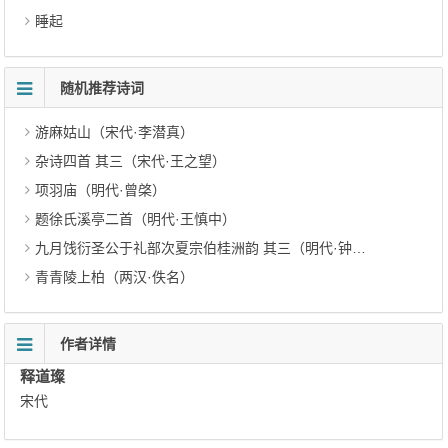
睡起
随机推荐诗词
游麻姑山（宋代·李潜真）
杂诗四首 其三（宋代·王之望）
项羽庙（明代·曾棨）
题徐氏溪亭二首（明代·王慎中）
九月饯衍圣公于礼部次夏宗伯桂洲韵 其三（明代·钟芳）
青青陵上柏（两汉·佚名）
作者详情
释道璨
宋代