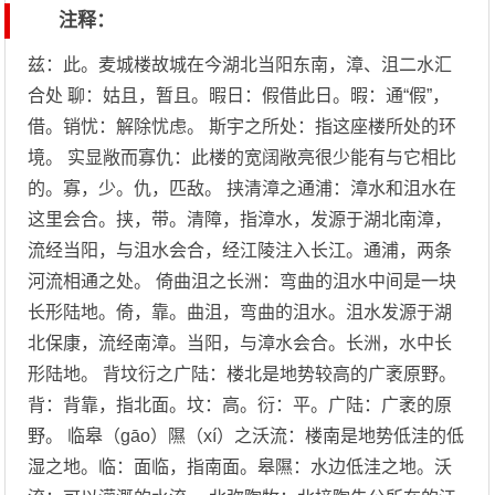
注释：
兹：此。麦城楼故城在今湖北当阳东南，漳、沮二水汇
合处 聊：姑且，暂且。暇日：假借此日。暇：通“假”，
借。销忧：解除忧虑。 斯宇之所处：指这座楼所处的环
境。 实显敞而寡仇：此楼的宽阔敞亮很少能有与它相比
的。寡，少。仇，匹敌。 挟清漳之通浦：漳水和沮水在
这里会合。挟，带。清障，指漳水，发源于湖北南漳，
流经当阳，与沮水会合，经江陵注入长江。通浦，两条
河流相通之处。 倚曲沮之长洲：弯曲的沮水中间是一块
长形陆地。倚，靠。曲沮，弯曲的沮水。沮水发源于湖
北保康，流经南漳。当阳，与漳水会合。长洲，水中长
形陆地。 背坟衍之广陆：楼北是地势较高的广袤原野。
背：背靠，指北面。坟：高。衍：平。广陆：广袤的原
野。 临皋（gāo）隰（xí）之沃流：楼南是地势低洼的低
湿之地。临：面临，指南面。皋隰：水边低洼之地。沃