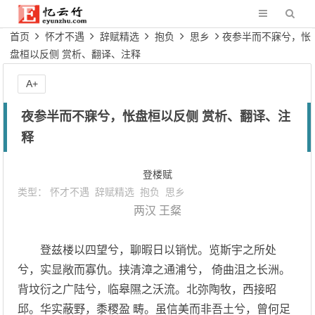
首页
怀才不遇
辞赋精选
抱负
思乡
夜参半而不寐兮，怅
盘桓以反侧 赏析、翻译、注释
A+
夜参半而不寐兮，怅盘桓以反侧 赏析、翻译、注
释
登楼赋
类型：
怀才不遇
辞赋精选
抱负
思乡
两汉
王粲
登兹楼以四望兮，聊暇日以销忧。览斯宇之所处
兮，实显敞而寡仇。挟清漳之通浦兮， 倚曲沮之长洲。
背坟衍之广陆兮，临皋隰之沃流。北弥陶牧，西接昭
邱。华实蔽野，黍稷盈 畴。虽信美而非吾土兮，曾何足