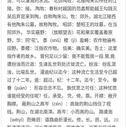
流：可以灌溉的水流。 北弥陶牧：北接陶朱公所在的江
陵。弥：接。.陶牧：春秋时越国的范蠡帮助越王勾践灭
吴后弃官来到陶，自称陶朱公。牧：郊外。湖北江陵西
有他陶朱公墓，故称陶牧。 昭邱：楚昭王的坟墓，在当
阳郊外。 华实蔽野：（放眼望去）花和果实覆盖着原
野。华：同“花”。 黍（shǔ）稷（jì）盈畴：农作物遍布
田野。黍稷：泛指农作物。 信美：确实美。吾土：这里
指作者的故乡。 曾何足以少留：竟不能暂居一段.曾,竟.
遭纷浊而迁逝：生逢乱世到处迁徙流亡。纷浊：纷乱混
浊，比喻乱世。 漫逾纪以迄今：这种流亡生活至今已超
过了十二年。逾：超过。纪：十二年。迄今：至今。 眷
眷（juàn）：形容念念不忘。 孰忧思之可任：这种忧思
谁能经受的住呢？任，承受。 凭，倚，靠。开襟：敞开
胸襟。 蔽荆山之高岑（cén）：高耸的荆山挡住了视
线。荆山，在湖北南漳。高岑：小而高的山。 路逶迤
（wēiyí）而脩迥：道路曲折漫长。修，长。迥，远。 川