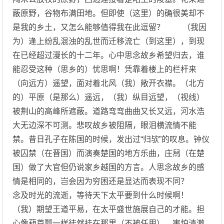
蔽原野，谷物布满田地。但即使（这里）的确很美却不
是我的乡土，又怎么能够值得我在此逗留？ （我因
为）逢上纷乱混浊的乱世而迁移流亡（到这里），到现
在已经超过漫长的十二年。心中思念故乡希望归去，谁
能忍受这种（思乡的）忧思啊！凭靠着楼上的栏杆来
（向远方）遥望，面对着北风（我）敞开衣襟。（北方
的）平原（是那么）遥远，（我）纵目远望，（视线）
被荆山的高峰所遮蔽。道路弯弯曲曲又长又远，河水浩
大无边深不可测。悲叹故乡被阻隔，眼泪横流情不能
禁。昔日孔子在陈国的时候，发出过“归欤”的叹息。钟仪
被囚禁（在晋国）而演奏楚国的地方乐曲，庄舄（在楚
国）做了大官但仍说家乡越国的方言。人思念故乡的感
情是相同的，岂会因为穷困还是显达而表现不同？
念及时光的流逝，等待天下太平要到什么时候啊！
（我）期望王道平易，在太平盛世施展自己的才能。担
心像葫芦瓢一样徒然挂在那里（不被任用），害怕清澈