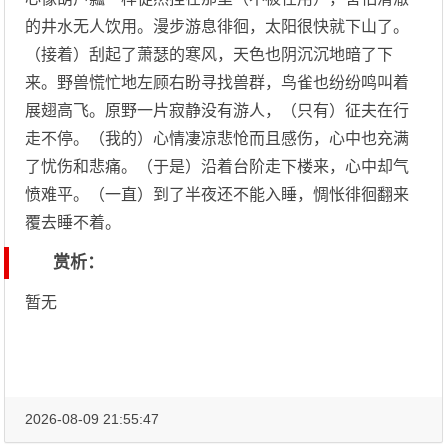
的井水无人饮用。漫步游息徘徊，太阳很快就下山了。
（接着）刮起了萧瑟的寒风，天色也阴沉沉地暗了下
来。野兽慌忙地左顾右盼寻找兽群，鸟雀也纷纷鸣叫着
展翅高飞。原野一片寂静没有游人，（只有）征夫在行
走不停。（我的）心情凄凉悲怆而且感伤，心中也充满
了忧伤和悲痛。（于是）沿着台阶走下楼来，心中却气
愤难平。（一直）到了半夜还不能入睡，惆怅徘徊翻来
覆去睡不着。
赏析：
暂无
2026-08-09 21:55:47