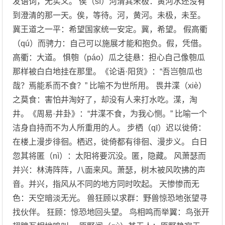
发语词，无实义。 俟（sì）河清其未极：黄河水还没有
到澄清的那一天。俟，等待。河，黄河。未极，未至。
冀王道之一平：希望国家统一安定。冀，希望。 假高衢
（qú）而骋力：自己可以施展才能和抱负。假，凭借。
高衢：大道。 惧匏（páo）瓜之徒悬：担心自己像匏瓜
那样被白白地挂在那里。《论语·阳货》：“吾岂匏瓜也
哉？焉能系而不食？” 比喻不为世所用。 畏井渫（xiè）
之莫食：害怕井淘好了，却没有人来打水吃。渫，淘
井。《周易·井卦》：“井渫不食，为我心恻。” 比喻一个
洁身自持而不为人所重用的人。 步栖（qī）迟以徙倚：
在楼上漫步徘徊。栖迟，徙倚都有徘徊、漫步义。 白日
忽其将匿（nì）：太阳将要沉没。匿，隐藏。 风萧瑟而
并兴：林涛阵阵，八面来风。萧瑟，树木被风吹拂的声
音。并兴，指风从不同的地方同时吹起。 天惨惨而无
色：天空暗淡无光。 兽狂顾以求群：野兽惊恐地张望寻
找伙伴。 狂顾：惊恐地回头望。 鸟相鸣而举翼：鸟张开