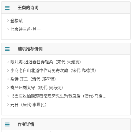
王粲的诗词
登楼赋
七哀诗三首·其一
随机推荐诗词
眼儿媚·迟迟春日弄轻柔（宋代·朱淑真）
李商老自山北道中作诗见寄次韵（宋代·释德洪）
杂诗 其二（清代·郑孝胥）
寄严州刘太守（明代·吴与弼）
书崇庆牧恤赠观察常理斋先生殉节录后（清代·马启泰）
元日（唐代·李世民）
作者详情