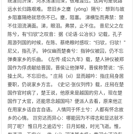
既漾而济深：河水荡漾而深，很难渡过。这两句是说路
远水长归路艰难。 悲旧乡之壅（yōng）隔兮：想到与故
乡阻塞隔绝就悲伤不已。壅，阻塞。 涕横坠而弗禁：禁
不住泪流满面。涕，眼泪。弗禁，止不住。 昔尼父之在
陈兮，有“归欤”之叹音：据《论语·公冶长》记载，孔子
周游列国的时候，在陈、蔡绝粮时感叹：“归欤，归欤！”
尼父，指孔子。 钟仪幽而楚奏兮：指钟仪被囚，仍不忘
弹奏家乡的乐曲。《左传·成公九年》载，楚人钟仪被郑
国作为俘虏献给晋国，晋侯让他弹琴，晋侯称赞说：“乐
操土风，不忘旧也。” 庄舄（xì）显而越吟：指庄舄身居
要职，仍说家乡方言。《史记·张仪列传》载，庄舄在楚
国作官时病了，楚王说，他原来是越国的穷人，现在楚
国作了大官，还能思念越国吗？便派人去看，原来他正
在用家乡话自言自语。 人情同于怀土兮：人都有怀念故
乡的心情。 岂穷达而异心：哪能因为不得志和显达就不
同了呢？ 惟日月之逾迈兮：日月如梭，时光飞逝。惟，