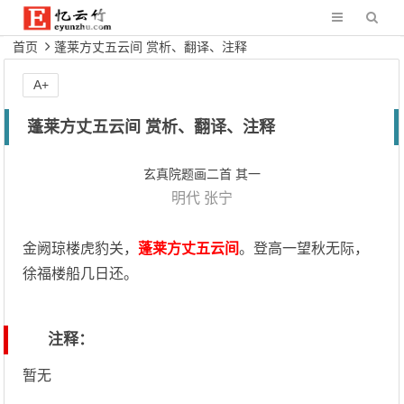
首页
蓬莱方丈五云间 赏析、翻译、注释
A+
蓬莱方丈五云间 赏析、翻译、注释
玄真院题画二首 其一
明代
张宁
金阙琼楼虎豹关，
蓬莱方丈五云间
。登高一望秋无际，
徐福楼船几日还。
注释：
暂无