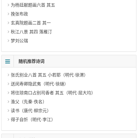
为杨廷献题画六首 其五
挽张布政
玄真院题画二首 其一
秋江八景 其四 落雁汀
梦刘公瑞
随机推荐诗词
张氏别业八首 其五 小若耶（明代·徐渭）
送闵寿卿隐武夷（明代·徐熥）
将往琼南口占别司香者 其五（明代·屈大均）
渔父（先秦·佚名）
读书（唐代·柳宗元）
得子自忻（明代·李江）