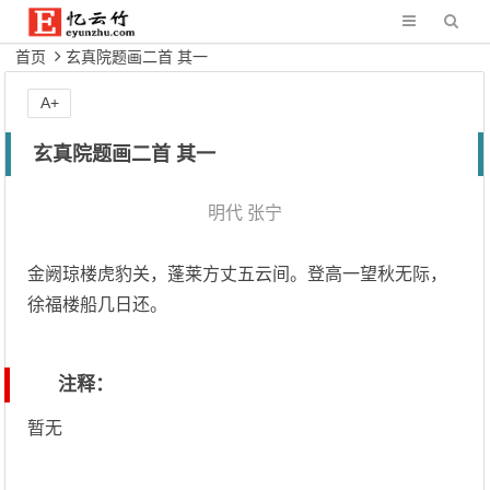
首页
玄真院题画二首 其一
A+
玄真院题画二首 其一
明代
张宁
金阙琼楼虎豹关，蓬莱方丈五云间。登高一望秋无际，
徐福楼船几日还。
注释：
暂无