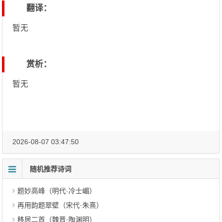
翻译：
暂无
赏析：
暂无
2026-08-07 03:47:50
随机推荐诗词
题妙高峰（明代·冷士嵋）
再用韵题翠壁（宋代·朱熹）
移居二首（魏晋·陶渊明）