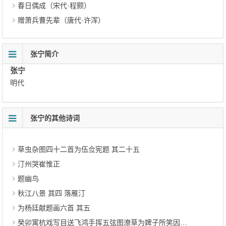
春日偶成（宋代·程颢）
赠萧兵曹先辈（唐代·许浑）
张宁简介
张宁
明代
张宁的其他诗词
草虫杂图四十二首为伍佥宪题 其二十五
汀州哭崔惟正
题幽鸟
秋江八景 其四 落雁汀
为杨廷献题画六首 其五
癸卯寓杭戏写目送飞鸿手挥五弦图潦草为婢子所笑因题与女玉祥收为刘氏清话