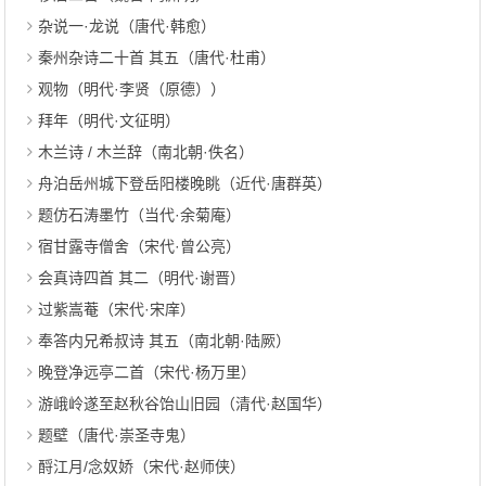
杂说一·龙说（唐代·韩愈）
秦州杂诗二十首 其五（唐代·杜甫）
观物（明代·李贤（原德））
拜年（明代·文征明）
木兰诗 / 木兰辞（南北朝·佚名）
舟泊岳州城下登岳阳楼晚眺（近代·唐群英）
题仿石涛墨竹（当代·余菊庵）
宿甘露寺僧舍（宋代·曾公亮）
会真诗四首 其二（明代·谢晋）
过紫嵩菴（宋代·宋庠）
奉答内兄希叔诗 其五（南北朝·陆厥）
晚登净远亭二首（宋代·杨万里）
游峨岭遂至赵秋谷饴山旧园（清代·赵国华）
题壁（唐代·崇圣寺鬼）
酹江月/念奴娇（宋代·赵师侠）