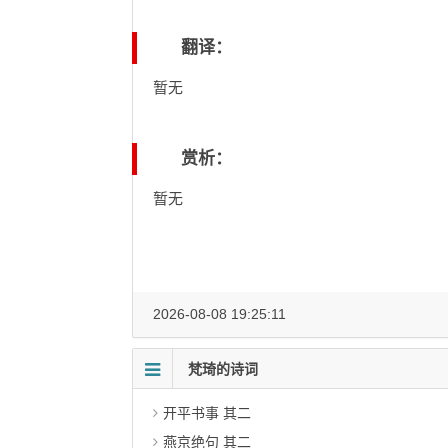
翻译：
暂无
赏析：
暂无
2026-08-08 19:25:11
梵琦的诗词
开平书事 其二
燕京绝句 其二