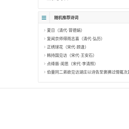
随机推荐诗词
夏日（清代·冒德娟）
复闻京师得雨志喜（清代·弘历）
正绣球花（宋代·顾逢）
韩持国见访（宋代·王安石）
点绛唇·闺思（宋代·李清照）
伯量同二弟欲见访湖庄以诗告至褒拂过情辄次其