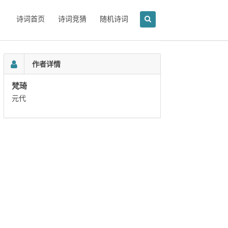
诗词首页
诗词竞猜
随机诗词
作者详情
梵琦
元代