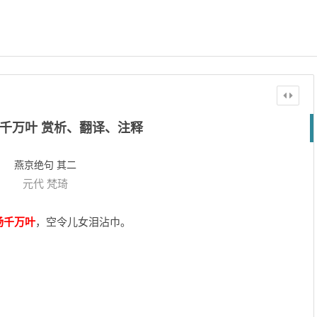
千万叶 赏析、翻译、注释
燕京绝句 其二
元代
梵琦
杨千万叶
，空令儿女泪沾巾。