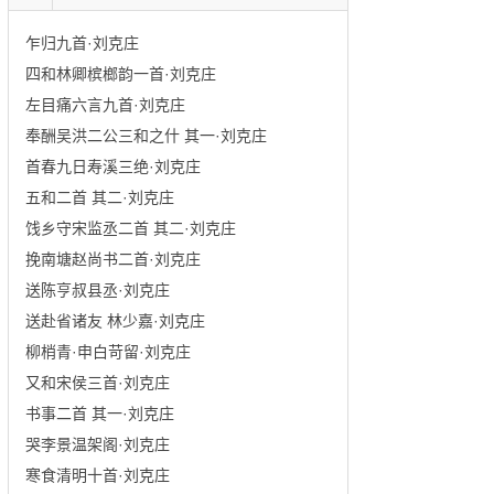
乍归九首·刘克庄
四和林卿槟榔韵一首·刘克庄
左目痛六言九首·刘克庄
奉酬吴洪二公三和之什 其一·刘克庄
首春九日寿溪三绝·刘克庄
五和二首 其二·刘克庄
饯乡守宋监丞二首 其二·刘克庄
挽南塘赵尚书二首·刘克庄
送陈亨叔县丞·刘克庄
送赴省诸友 林少嘉·刘克庄
柳梢青·申白苛留·刘克庄
又和宋侯三首·刘克庄
书事二首 其一·刘克庄
哭李景温架阁·刘克庄
寒食清明十首·刘克庄