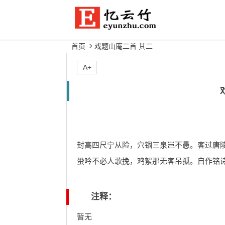
首页
戏题山庵二首 其二
A+
封高四尺宁从险，穴锢三泉岂不愚。客过唐
蛩吟不必人歌挽，鸡絮那无客吊孤。自作铭
注释：
暂无