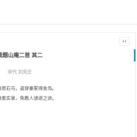
戏题山庵二首 其二
宋代
刘克庄
陵悲石马，盗穿秦冢得金凫。
诗差实录，免教人谤退之谀。