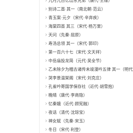
九月九日忆山东兄弟（唐代·王维）
别诗二首·其一（南北朝·范云）
青玉案·元夕（宋代·辛弃疾）
海棠四首 其三（宋代·杨万里）
天问（先秦·屈原）
寿汤总领 其一（宋代·郭印）
第一百六十七（宋代·文天祥）
中岳庙投龙简（元代·吴全节）
乙未除夕为稽古诸传未竣漫吟五律 其一（明代
哭李景温架阁（宋代·刘克庄）
孔雀吟寄国学保存社（近代·胡雪抱）
晚晴（唐代·李商隐）
忆秦娥（近代·顾宪融）
夜话（清代·沈琮宝）
神女赋（先秦·宋玉）
冬日（宋代·利登）