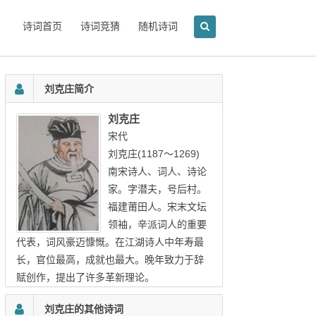
诗词首页
诗词竞猜
随机诗词
刘克庄简介
刘克庄
宋代
刘克庄(1187～1269)
南宋诗人、词人、诗论
家。字潜夫，号后村。
福建莆田人。宋末文坛
领袖，辛派词人的重要
代表，词风豪迈慷慨。在江湖诗人中年寿最
长，官位最高，成就也最大。晚年致力于辞
赋创作，提出了许多革新理论。
刘克庄的其他诗词