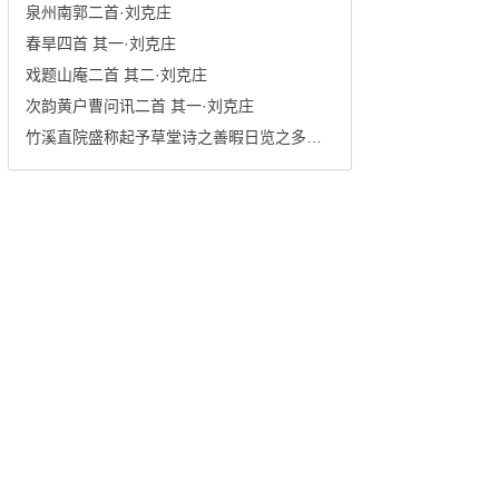
泉州南郭二首·刘克庄
春旱四首 其一·刘克庄
戏题山庵二首 其二·刘克庄
次韵黄户曹问讯二首 其一·刘克庄
竹溪直院盛称起予草堂诗之善暇日览之多有可恨·刘克庄