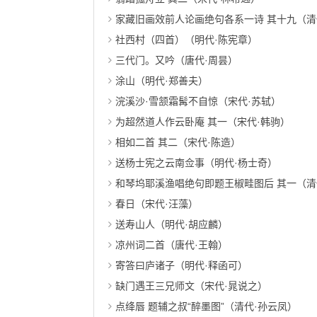
家藏旧画效前人论画绝句各系一诗 其十九（清
社西村（四首）（明代·陈宪章）
三代门。又吟（唐代·周昙）
涂山（明代·郑善夫）
浣溪沙·雪颔霜髯不自惊（宋代·苏轼）
为超然道人作云卧庵 其一（宋代·韩驹）
相如二首 其二（宋代·陈造）
送杨士宪之云南佥事（明代·杨士奇）
和琴坞耶溪渔唱绝句即题王椒畦图后 其一（清
春日（宋代·汪藻）
送寿山人（明代·胡应麟）
凉州词二首（唐代·王翰）
寄答曰庐诸子（明代·释函可）
缺门遇王三兄师文（宋代·晁说之）
点绛唇 题辅之叔“醉墨图”（清代·孙云凤）