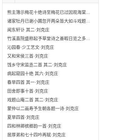
熊主簿示梅花十绝诗至梅花已过因观海棠辄次·刘克庄
诸家牡丹已谢小圃忽开两朵皆大如斗戏题二绝 其一·刘克庄
闻东轩讣 其二·刘克庄
竹溪直院盛称起予草堂诗之善暇日览之多有可恨·刘克庄
沁园春·少工艺文·刘克庄
又和宋侯三首·刘克庄
饯乡守宋监丞二首 其二·刘克庄
病起窥园十绝 其六·刘克庄
春旱四首 其一·刘克庄
田舍即事十首·刘克庄
戏题山庵二首 其二·刘克庄
蒙仲以二画寿予生朝各题一诗·刘克庄
夏旱四首·刘克庄
四和林卿槟榔韵一首·刘克庄
居厚弟和七十四吟再赋·刘克庄