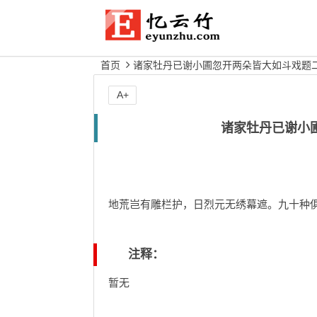
首页
诸家牡丹已谢小圃忽开两朵皆大如斗戏题二
A+
诸家牡丹已谢小
地荒岂有雕栏护，日烈元无绣幕遮。九十种
注释：
暂无