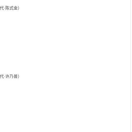
代·陈式金）
代·许乃普）