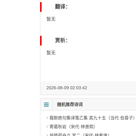
翻译：
暂无
赏析：
暂无
2026-08-09 02:03:42
随机推荐诗词
莪默绝句集译笺乙集 其九十五（当代·伯昏子
寄葛秋岩（宋代·林景熙）
翁踏孤舟立 其二（宋代·林希逸）