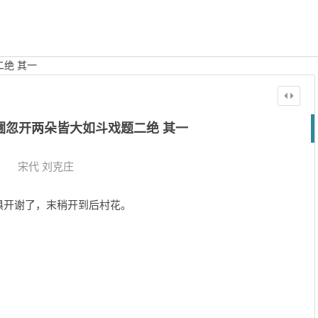
绝 其一
圃忽开两朵皆大如斗戏题二绝 其一
宋代
刘克庄
俱开谢了，末稍开到后村花。