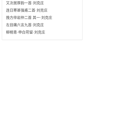
又次居厚韵一首·刘克庄
连日寒甚强甫二首·刘克庄
挽方倅岩仲二首 其一·刘克庄
左目痛六言九首·刘克庄
柳梢青·申白苛留·刘克庄