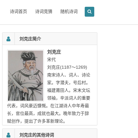
诗词首页
诗词竞猜
随机诗词
刘克庄简介
刘克庄
宋代
刘克庄(1187～1269)
南宋诗人、词人、诗论
家。字潜夫，号后村。
福建莆田人。宋末文坛
领袖，辛派词人的重要
代表，词风豪迈慷慨。在江湖诗人中年寿最
长，官位最高，成就也最大。晚年致力于辞
赋创作，提出了许多革新理论。
刘克庄的其他诗词