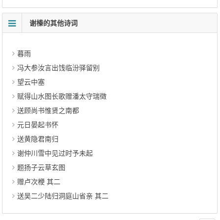
谢榛的其他诗词
暮雨
冯大参汝言出饯临汾驿留别
望云中塞
赋得山水图长歌赠潘太守瑞徵
送顾尚书惟贤之南都
元日晏起书怀
送黄隐君南归
谢仲川雪中见过时予未起
题扬子云草玄图
赠卢次楩 其二
送吴二少陆归洞庭山省亲 其二