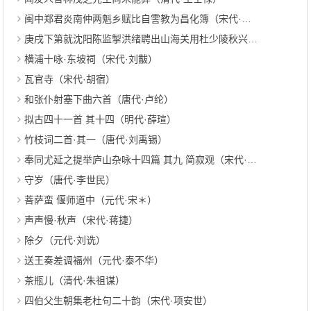
闽中郑君炎南仲两魁乡赋比自霅教为昌化簿（宋代·方回）
庚戌下第就沈阳陈监掣洪绪聘出山海关用杜少陵秋兴八首韵 其八（清代·安吉）
横浦十咏·东坡祠（宋代·刘黻）
瓦官寺（宋代·胡宿）
和张仆射塞下曲六首（唐代·卢纶）
拟古四十一首 其十四（明代·薛瑄）
竹枝词二首·其一（唐代·刘禹锡）
奉同尤延之提举庐山杂咏十四篇 其九 简寂观（宋代·朱熹）
守岁（唐代·李世民）
菩萨蛮 偃师道中（元代·宋＊）
声声慢·秋声（宋代·蒋捷）
除夕（元代·刘诜）
送王奏差调福州（元代·泰不华）
茶瓶儿（清代·朱祖谋）
四伯父生朝集老杜句二十韵（宋代·项安世）