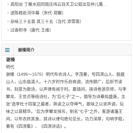
高阳台 丁雁水招同观庄纬云目天卫公韬汝及仲儿集八境分赋 其二（清代·吴绮）
送陈睦赴河中幕（宋代·郑獬）
杂咏三十五首 其三十五（当代·添雪斋）
过香积寺（唐代·王维）
谢榛简介
谢榛
明代
谢榛（1495～1575）明代布衣诗人。字茂秦，号四溟山人、脱屣
山人，山东临清人。十六岁时作乐府商调，流传颇广，后折节读
书，刻意为歌诗，以声律有闻于时。嘉靖间，挟诗卷游京师，与李
攀龙、王世贞等结诗社，为“后七子”之一，倡导为诗摹拟盛唐，主
张“选李杜十四家之最者，熟读之以夺神气，歌咏之以求声调，玩
味之以裒精华。”后为李攀龙排斥，削名“七子”之外，客游诸藩王
间，以布衣终其身。其诗以律句绝句见长，功力深厚，句响字稳，
著有《四溟集》、《四溟诗话》。