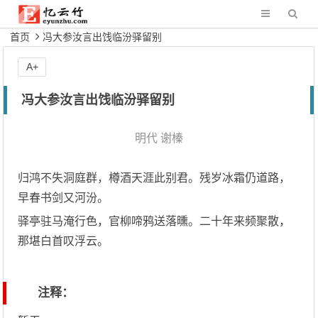
首页
冯大参汝言出饯临汾驿留别
A+
冯大参汝言出饯临汾驿留别
明代
谢榛
归鸿不失洞庭群，樽酒天涯此别君。残岁冰霜仍道路，
早春书剑又河汾。
驿亭驻马淹行色，官柳啼鸦送落曛。二十年来频聚散，
那堪白首叹浮云。
注释：