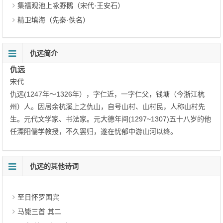
集禧观池上咏野鹅（宋代·王安石）
精卫填海（先秦·佚名）
仇远简介
仇远
宋代
仇远(1247年～1326年），字仁近，一字仁父，钱塘（今浙江杭
州）人。因居余杭溪上之仇山，自号山村、山村民，人称山村先
生。元代文学家、书法家。元大德年间(1297~1307)五十八岁的他
任溧阳儒学教授，不久罢归，遂在忧郁中游山河以终。
仇远的其他诗词
至日怀罗国宾
马毙三首 其二