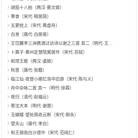
胡笳十八拍（两汉·蔡文姬）
寒食（宋代·释居简）
五更枕上（宋代·黄虚舟）
白发（唐代·白居易）
王岱麓李三洲携酒过访诗以谢之三首 其二（明代·王渐逵）
卜算子·黄州定慧院寓居作（宋代·苏轼）
和项王歌（两汉·虞姬）
秋思（唐代·张籍）
临江仙·夜登小阁忆洛中旧游（宋代·陈与义）
舟中杂咏二首 其一（明代·徐霖）
夜归（清代·赵福云）
寄沈大本（明代·谢晋）
玉蝴蝶·望处雨收云断（宋代·柳永）
望夫山（唐代·李白）
和王弱翁白沙道中（宋代·范纯仁）