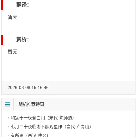
翻译：
暂无
赏析：
暂无
2026-08-08 15:16:46
随机推荐诗词
和寇十一晚登白门（宋代·陈师道）
七月二十夜临湘不寐观星作（当代·卢青山）
有所思（两汉·佚名）