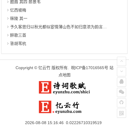
题扇 其四 郎景韦
忆西坡梅
秣陵 其一
予久客思归以秋光都似宦情薄山色不如归意浓为韵言志约金溧诸友共赋寄钱唐亲旧 其九
醉歌三首
答胡苇杭
Copyright ©
忆云竹
版权所有.
皖ICP备17016565号
站
点地图
2026-08-08 15:16:46 0.02226710319519