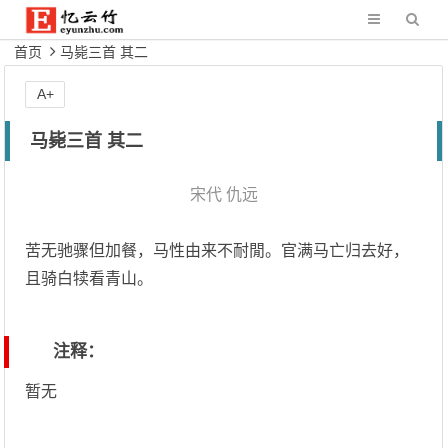
首页
马毙三首 其二
A+
马毙三首 其二
宋代
仇远
苦无驰骤但加餐，马性由来不耐閒。官满马亡归去好，
且骑白犊看青山。
注释：
暂无