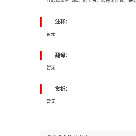
红心草绿灰飞蝶。向玉京，魂抱离忧诉，碧
注释：
暂无
翻译：
暂无
赏析：
暂无