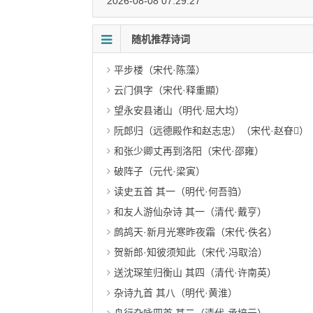
2026-08-08 07:29:27
随机推荐诗词
平步楼（宋代·陈藻）
云门俱字（宋代·释重顯）
望永安县诸山（明代·屈大均）
阮郎归（远德殿作和赵志忠）（宋代·赵眘）
和张少卿丈再到洛阳（宋代·邵雍）
破阵子（元代·梁寅）
读史五首 其一（明代·何吾驺）
和友人游仙杂诗 其一（清代·戴亨）
鹧鸪天·新月光寒昨夜霜（宋代·佚名）
贺新郎·知彼须知此（宋代·冯取洽）
送沈琛笙归衡山 其四（清代·许南英）
杂诗九首 其八（明代·黄淮）