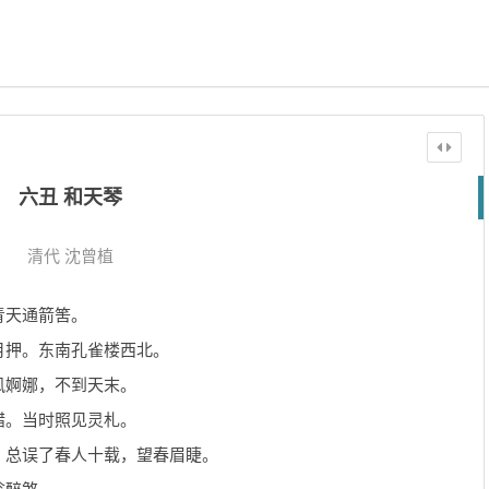
六丑 和天琴
清代
沈曾植
青天通箭筈。
月押。东南孔雀楼西北。
风婀娜，不到天末。
蜡。当时照见灵札。
。总误了春人十载，望春眉睫。