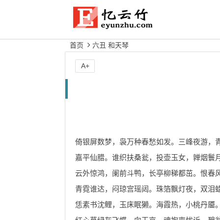
首页
六丑 和天琴
A+
倚银屏数梦，袅万种春愁如发。三峰夜游，
嘉平仙腊。谁织扶桑瓮，投壶玉女，亸烟鬟
云外惊鸿，阑前斗鸭，长亭柳稊都茁。恨春
青霓谁达，闷琼宫瑶闼。珠箔飘灯夜，双泪
恁素书沈鲤，玉床眠獭。海霞热，小桃丹靥