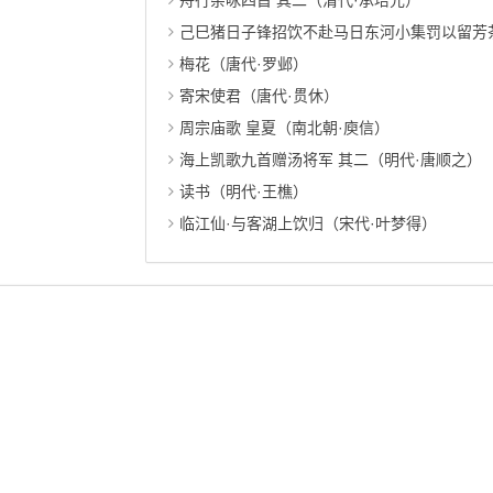
舟行杂咏四首 其二（清代·承培元）
己巳猪日子锋招饮不赴马日东河小集罚以留芳茶
梅花（唐代·罗邺）
寄宋使君（唐代·贯休）
周宗庙歌 皇夏（南北朝·庾信）
海上凯歌九首赠汤将军 其二（明代·唐顺之）
读书（明代·王樵）
临江仙·与客湖上饮归（宋代·叶梦得）