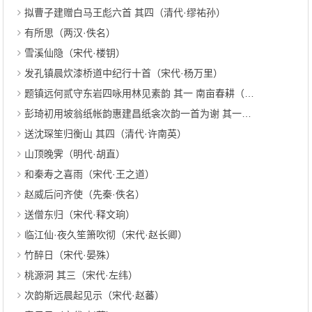
拟曹子建赠白马王彪六首 其四（清代·缪祐孙）
有所思（两汉·佚名）
雪溪仙隐（宋代·楼钥）
发孔镇晨炊漆桥道中纪行十首（宋代·杨万里）
题镇远何贰守东岩四咏用林见素韵 其一 南亩春耕（明代·周瑛）
彭琦初用坡翁纸帐韵惠建昌纸衾次韵一首为谢 其一（元代·刘诜）
送沈琛笙归衡山 其四（清代·许南英）
山顶晚霁（明代·胡直）
和秦寿之喜雨（宋代·王之道）
赵威后问齐使（先秦·佚名）
送僧东归（宋代·释文珦）
临江仙·夜久笙箫吹彻（宋代·赵长卿）
竹醉日（宋代·晏殊）
桃源洞 其三（宋代·左纬）
次韵斯远晨起见示（宋代·赵蕃）