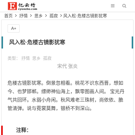
首页
抒情
思乡
孤寂
风入松·危楼古镜影犹寒
A+
风入松·危楼古镜影犹寒
类型：
抒情
思乡
孤寂
宋代
张炎
危楼古镜影犹寒。倒景忽相看。桃花不识东西晋，想如
今、也梦邯郸。缥缈神仙海上，飘零图画人间。 宝光丹
气共回环。水弱小舟闲。秋风难老三珠树，尚依依、脆
管清弹。说与霓裳莫舞，银桥不到深山。
注释：