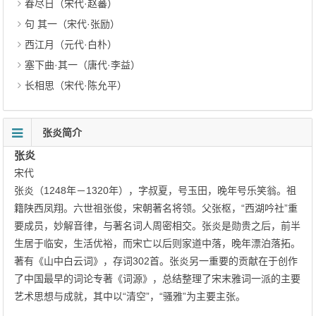
春尽日（宋代·赵蕃）
句 其一（宋代·张励）
西江月（元代·白朴）
塞下曲·其一（唐代·李益）
长相思（宋代·陈允平）
张炎简介
张炎
宋代
张炎（1248年－1320年），字叔夏，号玉田，晚年号乐笑翁。祖
籍陕西凤翔。六世祖张俊，宋朝著名将领。父张枢，“西湖吟社”重
要成员，妙解音律，与著名词人周密相交。张炎是勋贵之后，前半
生居于临安，生活优裕，而宋亡以后则家道中落，晚年漂泊落拓。
著有《山中白云词》，存词302首。张炎另一重要的贡献在于创作
了中国最早的词论专著《词源》，总结整理了宋末雅词一派的主要
艺术思想与成就，其中以“清空”，“骚雅”为主要主张。