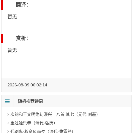
翻译：
暂无
赏析：
暂无
2026-08-09 06:02:14
随机推荐诗词
次韵和王文明绝句漫兴十八首 其七（元代·刘基）
重过独乐寺（清代·弘历）
代别离·秋窗风雨夕（清代·曹雪芹）