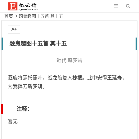
首页
题鬼趣图十五首 其十五
A+
题鬼趣图十五首 其十五
近代
寇梦碧
逐鹿将焉托蕉叶，战龙旋复入槐根。此中安得王延寿，
为我挥刀斩梦魂。
注释：
暂无