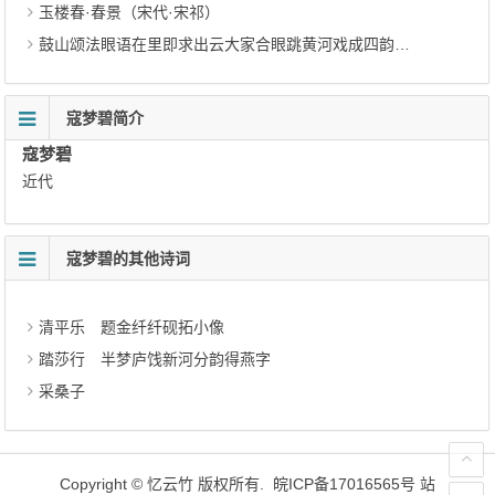
玉楼春·春景（宋代·宋祁）
鼓山颂法眼语在里即求出云大家合眼跳黄河戏成四韵奉答（宋代·吕本中）
寇梦碧简介
寇梦碧
近代
寇梦碧的其他诗词
清平乐 题金纤纤砚拓小像
踏莎行 半梦庐饯新河分韵得燕字
采桑子
Copyright ©
忆云竹
版权所有.
皖ICP备17016565号
站