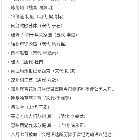
咏荆轲（魏晋·陶渊明）
锦缠道 初度（明代·梁清标）
同韵效欧苏体（宋代·于石）
破阵子·四十年来家国（五代·李煜）
宿新市徐公店（宋代·杨万里）
四时般若（宋代·释法泰）
佳人（唐代·杜甫）
闻武均州报已复西京（宋代·陆游）
凉州词三首（唐代·张籍）
知州厅杏花昨日烂漫录事院今日零落唯副使公署未开戏题二韵（宋代·王禹称）
晚步独至西三首（宋代·李弥逊）
吊法空（宋代·王质）
寄送方山人归歙州 其一（明代·李攀龙）
惠州西湖九咏苏堤 其一（当代·陈永正）
八月七日被命上会稽沿途所历拙于省记为韵语以记之舟中马上随得随书不复叙次 其九（宋代·魏了翁）