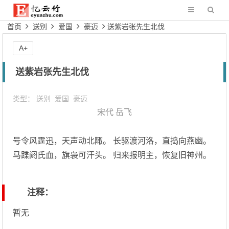
首页
送别
爱国
豪迈
送紫岩张先生北伐
A+
送紫岩张先生北伐
类型：
送别
爱国
豪迈
宋代
岳飞
号令风霆迅，天声动北陬。 长驱渡河洛，直捣向燕幽。
马蹀阏氏血，旗袅可汗头。 归来报明主，恢复旧神州。
注释：
暂无