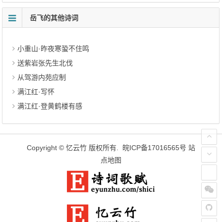
岳飞的其他诗词
小重山·昨夜寒蛩不住鸣
送紫岩张先生北伐
从驾游内苑应制
满江红·写怀
满江红·登黄鹤楼有感
Copyright ©
忆云竹
版权所有.
皖ICP备17016565号
站
点地图