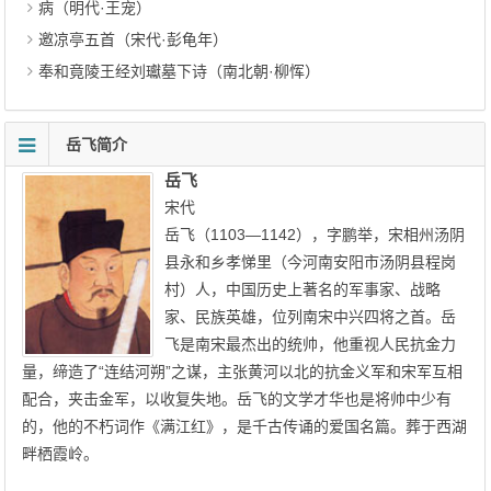
病（明代·王宠）
邀凉亭五首（宋代·彭龟年）
奉和竟陵王经刘瓛墓下诗（南北朝·柳恽）
岳飞简介
岳飞
宋代
岳飞（1103—1142），字鹏举，宋相州汤阴
县永和乡孝悌里（今河南安阳市汤阴县程岗
村）人，中国历史上著名的军事家、战略
家、民族英雄，位列南宋中兴四将之首。岳
飞是南宋最杰出的统帅，他重视人民抗金力
量，缔造了“连结河朔”之谋，主张黄河以北的抗金义军和宋军互相
配合，夹击金军，以收复失地。岳飞的文学才华也是将帅中少有
的，他的不朽词作《满江红》，是千古传诵的爱国名篇。葬于西湖
畔栖霞岭。