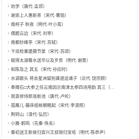
劝学（唐代·孟郊）
谢崇上人惠新茶（宋代·曹勋）
南柯子 秋夜（明代·叶小鸾）
偶题云边（宋代·刘宰）
南都妙峰亭（宋代·苏轼）
卞巡检重建蘋节堂（宋代·苏颂）
赋得太湖春水送华以及岁贡（明代·谢晋）
和陈及之 其五（宋代·孙应时）
水调歌头 将去星洲留别龚道运诸子（近代·饶宗颐）
奉赠石□大参之任云南因示南津太参四诗用韵 其三（明代·符锡）
观袁修侍郎涨新池（唐代·卢纶）
孤雁儿·藤床纸帐朝眠起（宋代·李清照）
荆轲山（清代·弘历）
小雅·鹤鸣（先秦·佚名）
春初送王新侯归宜兴王叔琬归宝坻（明代·陈恭尹）