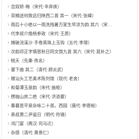
念奴娇·梅（宋代·辛弃疾）
双楠送何致远归陕西二首 其一（宋代·张嵲）
雨后十小绝以一雨洗残暑万家生早凉为韵 其六（宋代·章甫）
代李叔介挽杨参政（宋代·王质）
摊破浣溪沙·手卷真珠上玉钩（五代·李璟）
次韵邓正字慎思秋日同文馆九首 其六（宋代·晁补之）
桃夭（先秦·佚名）
塞下曲 其二（清代·顾炎武）
赠汕头工艺美术陈列馆（现代·老舍）
和菊潭玉泉韵（宋代·施枢）
楞枷山房二绝（宋代·洪咨夔）
春暮思平泉杂咏二十首。西园（唐代·李德裕）
表叔萧二尹诞日（明代·符锡）
鸿门宴（两汉·司马迁）
杂感（清代·黄景仁）