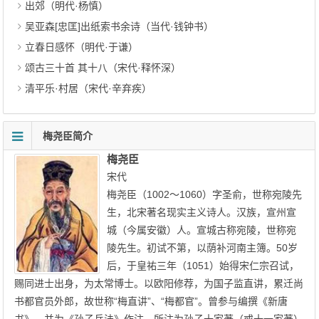
出郊（明代·杨慎）
吴亚森[忠匡]出纸索书余诗（当代·钱钟书）
立春日感怀（明代·于谦）
颂古三十首 其十八（宋代·释怀深）
清平乐·村居（宋代·辛弃疾）
梅尧臣简介
梅尧臣
宋代
梅尧臣（1002～1060）字圣俞，世称宛陵先
生，北宋著名现实主义诗人。汉族，宣州宣
城（今属安徽）人。宣城古称宛陵，世称宛
陵先生。初试不第，以荫补河南主簿。50岁
后，于皇祐三年（1051）始得宋仁宗召试，
赐同进士出身，为太常博士。以欧阳修荐，为国子监直讲，累迁尚
书都官员外郎，故世称“梅直讲”、“梅都官”。曾参与编撰《新唐