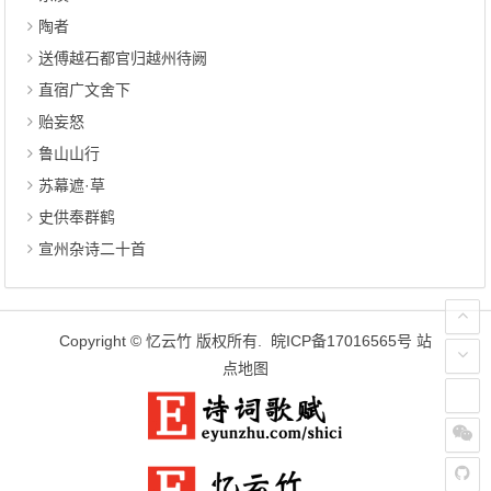
陶者
送傅越石都官归越州待阙
直宿广文舍下
贻妄怒
鲁山山行
苏幕遮·草
史供奉群鹤
宣州杂诗二十首
Copyright ©
忆云竹
版权所有.
皖ICP备17016565号
站
点地图