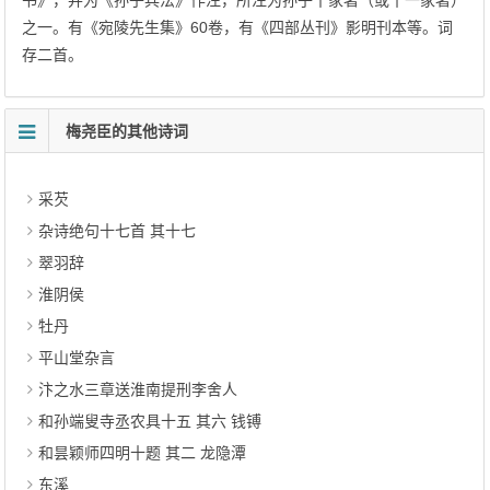
书》，并为《孙子兵法》作注，所注为孙子十家著（或十一家著）
之一。有《宛陵先生集》60卷，有《四部丛刊》影明刊本等。词
存二首。
梅尧臣的其他诗词
采芡
杂诗绝句十七首 其十七
翠羽辞
淮阴侯
牡丹
平山堂杂言
汴之水三章送淮南提刑李舍人
和孙端叟寺丞农具十五 其六 钱镈
和昙颖师四明十题 其二 龙隐潭
东溪