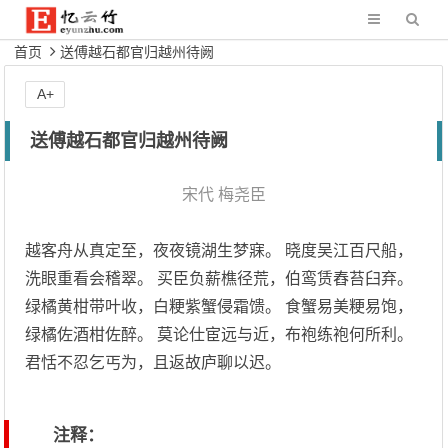
首页
送傅越石都官归越州待阙
A+
送傅越石都官归越州待阙
宋代
梅尧臣
越客舟从真定至，夜夜镜湖生梦寐。 晓度吴江百尺船，
洗眼重看会稽翠。 买臣负薪樵径荒，伯鸾赁舂苔臼弃。
绿橘黄柑带叶收，白粳紫蟹侵霜馈。 食蟹易美粳易饱，
绿橘佐酒柑佐醉。 莫论仕宦远与近，布袍练袍何所利。
君恬不忍乞丐为，且返故庐聊以迟。
注释：