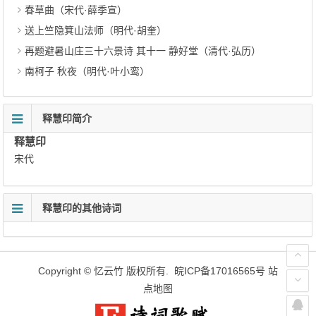
春草曲（宋代·薛季宣）
送上竺隐箕山法师（明代·胡奎）
再题避暑山庄三十六景诗 其十一 静好堂（清代·弘历）
南柯子 秋夜（明代·叶小鸾）
释慧印简介
释慧印
宋代
释慧印的其他诗词
Copyright ©
忆云竹
版权所有.
皖ICP备17016565号
站
点地图