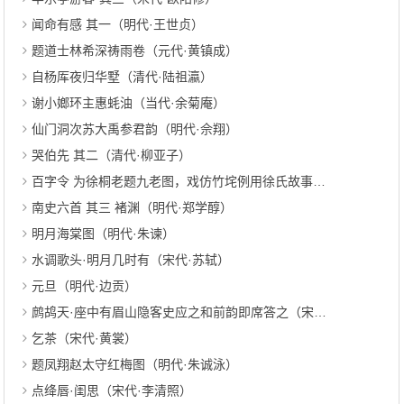
闻命有感 其一（明代·王世贞）
题道士林希深祷雨卷（元代·黄镇成）
自杨厍夜归华墅（清代·陆祖瀛）
谢小嫏环主惠蚝油（当代·余菊庵）
仙门洞次苏大禹参君韵（明代·佘翔）
哭伯先 其二（清代·柳亚子）
百字令 为徐桐老题九老图，戏仿竹垞例用徐氏故事（近代·许宝蘅）
南史六首 其三 褚渊（明代·郑学醇）
明月海棠图（明代·朱谏）
水调歌头·明月几时有（宋代·苏轼）
元旦（明代·边贡）
鹧鸪天·座中有眉山隐客史应之和前韵即席答之（宋代·黄庭坚）
乞茶（宋代·黄裳）
题凤翔赵太守红梅图（明代·朱诚泳）
点绛唇·闺思（宋代·李清照）