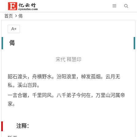
首页
偈
A+
偈
宋代
释慧印
韶石渡头，舟横野水。汾阳浪里，棹发孤烟。云月无
私，溪山岂异。
一言合辙，千里同风。八千弟子今何在，万里山河属帝
家。
注释：