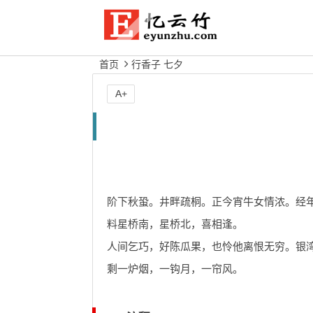
首页
行香子 七夕
A+
阶下秋蛩。井畔疏桐。正今宵牛女情浓。经
料星桥南，星桥北，喜相逢。
人间乞巧，好陈瓜果，也怜他离恨无穷。银
剩一炉烟，一钩月，一帘风。