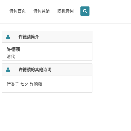
诗词首页
诗词竞猜
随机诗词
许德蘋简介
许德蘋
清代
许德蘋的其他诗词
行香子 七夕·许德蘋