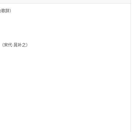
会歌辞）
（宋代·晁补之）