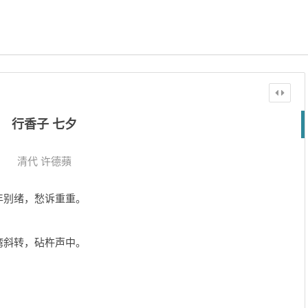
行香子 七夕
清代
许德蘋
年别绪，愁诉重重。
湾斜转，砧杵声中。