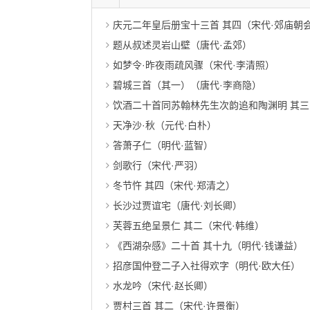
庆元二年皇后册宝十三首 其四（宋代·郊庙朝
题从叔述灵岩山壁（唐代·孟郊）
如梦令·昨夜雨疏风骤（宋代·李清照）
碧城三首（其一）（唐代·李商隐）
饮酒二十首同苏翰林先生次韵追和陶渊明 其三
天净沙·秋（元代·白朴）
答萧子仁（明代·蓝智）
剑歌行（宋代·严羽）
冬节忤 其四（宋代·郑清之）
长沙过贾谊宅（唐代·刘长卿）
芙蓉五绝呈景仁 其二（宋代·韩维）
《西湖杂感》二十首 其十九（明代·钱谦益）
招彦国仲登二子入社得欢字（明代·欧大任）
水龙吟（宋代·赵长卿）
贾村三首 其二（宋代·许景衡）