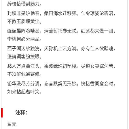
辞枝恰借封姨力。
封姨非是妒艳春，桑田海水迁移频。乍令琼姿沦碧沼，
不教玉质埋黄尘。
蜂衙蝶阵喧嘈甚，清流暂托参无眹。红紫都来做一团，
李桃何必分两品。
西子湖边纱独浣，天孙机上云方满。亦有佳人欲黯魂，
漫誇词客纷撩眼。
愁人万点曲江头，乘波绿珠初坠楼。尽道女夷嫁河若，
不须解佩通蹇脩。
铅华洗尽芳芬调，忘言默契无形妙。恍忆耆阇窟会时，
如来拈起迦叶笑。
注释：
暂无