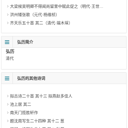
大梁候吴明卿不得闻尚留里中赋此促之（明代·王世贞）
洪州矮张歌（元代·杨维桢）
齐天乐五十首 其二（清代·端木埰）
弘历简介
弘历
清代
弘历的其他诗词
拟古诗二十首 其十三 拟燕赵多佳人
池上居 其二
南天门揽胜轩作
题沈周写生二十四种 其十二 葱