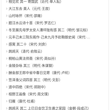
相见欢 其一 寄国武（近代·单人耘）
大江东去 美人（元代·王寂）
山村咏怀（宋代·邵雍）
题汪水云诗十首（宋代·罗志仁）
冬至展先母罗太安人漕坪陇有感 其二（明代·邹元标）
元丰己未三院东阁作·己未九月予赴鞫御史闻（宋代·苏颂）
感寓 其二十（宋代·刘弇）
鹧鸪天（清代·俞陛云）
桐柏山黄法师斋（宋代·高似孙）
金陵杂咏 其三（明代·朱谋㬜）
酬金部王郎中省中春日见寄（唐代·卢纶）
笠泽渔父词四首 其三（明代·文彭）
道中四绝（宋代·郑刚中）
桓野王画像（宋代·周文璞）
归雁（唐代·杜甫）
鹧鸪天 其二 上巳日会饮卫生袭之家园（金朝·段成己）