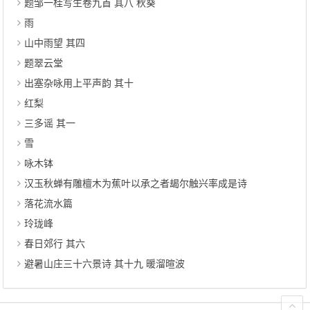
题邹一桂写生卷九首 其八 秋葵
雨
山中雨望 其四
题翠云堂
出塞杂咏用上平声韵 其十
红梨
三多谣 其一
雪
咏木钵
汉玉秋蝉有雕檀木为蕉叶以承之者朅尔触兴率成是诗
落花流水篇
玲珑峰
春日郊行 其六
避暑山庄三十六景诗 其十九 暖溜暄波