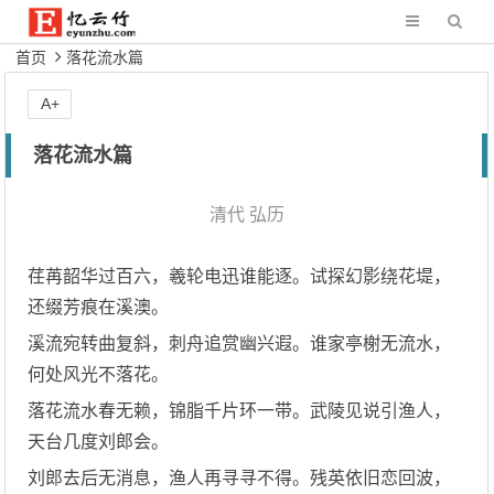
首页
落花流水篇
A+
落花流水篇
清代
弘历
荏苒韶华过百六，羲轮电迅谁能逐。试探幻影绕花堤，
还缀芳痕在溪澳。
溪流宛转曲复斜，刺舟追赏幽兴遐。谁家亭榭无流水，
何处风光不落花。
落花流水春无赖，锦脂千片环一带。武陵见说引渔人，
天台几度刘郎会。
刘郎去后无消息，渔人再寻寻不得。残英依旧恋回波，