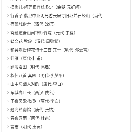
摸鱼儿·问莲根有丝多少（金朝·元好问）
行香子 偕卫中亚明兄游云居寺旧址并石经山（当代·张力夫）
宿瓢城僧舍（清代·沈梧）
寄题道吾山闻禅师竹院（元代·丁复）
蝶恋花 秋衾（清代·周贻繁）
和吴翁晋梅花诗十三首 其十（明代·邓云霄）
归雁（唐代·杜甫）
题湘君图（明代·高启）
秋怀八首 其四（明代·李梦阳）
山中与幽人对酌（唐代·李白）
东城高且长（两汉·佚名）
子夜吴歌·秋歌（唐代·李白）
题海盐南馆（唐代·张祜）
春夜喜雨（唐代·杜甫）
言志（明代·唐寅）