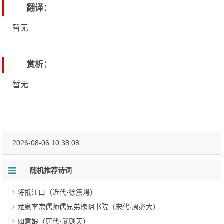
翻译：
暂无
赏析：
暂无
2026-08-06 10:38:08
随机推荐诗词
将抵江口（近代·徐震堮）
龙泉李宗儒师儒兄弟槐阴书院（宋代·周必大）
如意娘（唐代·武则天）