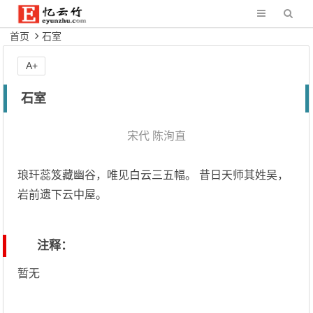
首页
石室
A+
石室
宋代
陈洵直
琅玕蕊笈藏幽谷，唯见白云三五幅。 昔日天师其姓吴，
岩前遗下云中屋。
注释：
暂无