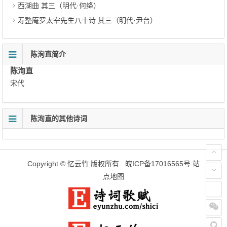
西湖曲 其三（明代·何绛）
寿整庵罗太宰先生八十诗 其三（明代·尹台）
陈洵直简介
陈洵直
宋代
陈洵直的其他诗词
Copyright ©
忆云竹
版权所有.
皖ICP备17016565号
站
点地图