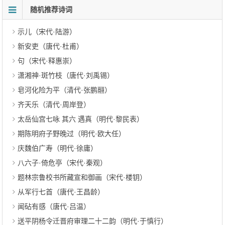
随机推荐诗词
示儿（宋代·陆游）
新安吏（唐代·杜甫）
句（宋代·释惠崇）
潇湘神·斑竹枝（唐代·刘禹锡）
皂河化险为平（清代·张鹏翮）
齐天乐（清代·周岸登）
太岳仙宫七咏 其六 遇真（明代·黎民表）
期陈明府子野晚过（明代·欧大任）
庆魏伯广寿（明代·徐庸）
八六子·倚危亭（宋代·秦观）
题林宗鲁校书所藏宣和御画（宋代·楼钥）
从军行七首（唐代·王昌龄）
闻砧有感（唐代·吕温）
送平阴杨令迁晋府审理二十二韵（明代·于慎行）