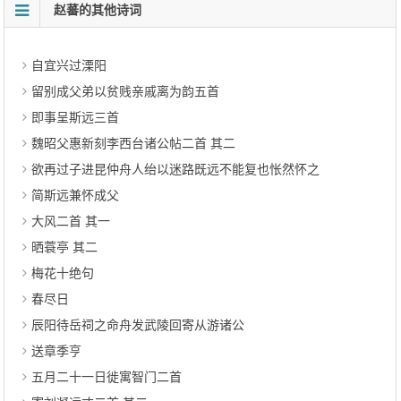
赵蕃的其他诗词
自宜兴过溧阳
留别成父弟以贫贱亲戚离为韵五首
即事呈斯远三首
魏昭父惠新刻李西台诸公帖二首 其二
欲再过子进昆仲舟人绐以迷路既远不能复也怅然怀之
简斯远兼怀成父
大风二首 其一
晒蓑亭 其二
梅花十绝句
春尽日
辰阳待岳祠之命舟发武陵回寄从游诸公
送章季亨
五月二十一日徙寓智门二首