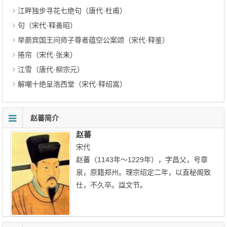
江畔独步寻花七绝句（唐代·杜甫）
句（宋代·释善昭）
举罽宾国王问师子尊者蕴空公案颂（宋代·释鉴）
捲帘（宋代·张耒）
江雪（唐代·柳宗元）
解嘲十绝呈浩西堂（宋代·释绍嵩）
赵蕃简介
赵蕃
宋代
赵蕃（1143年～1229年），字昌父，号章
泉，原籍郑州。理宗绍定二年，以直秘阁致
仕，不久卒。諡文节。