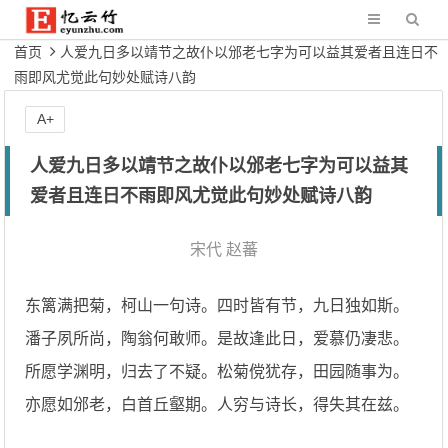
首页
人爱九日多以靖节之故仆以邠老七字为可以益其爱者且连日不
雨即风尤觉此句妙处赋诗八韵
A+
人爱九日多以靖节之故仆以邠老七字为可以益其
爱者且连日不雨即风尤觉此句妙处赋诗八韵
宋代
赵蕃
东篱满把菊，柯山一句诗。四时皆有节，九日独如斯。
潘子夙所尚，陶翁何敢师。是故逢此日，爱慕仍凄悲。
所愿学渊明，归去了不疑。松菊傥犹存，田园随事为。
亦愿如邠老，白首丘壑期。人穷与诗长，得失其在兹。