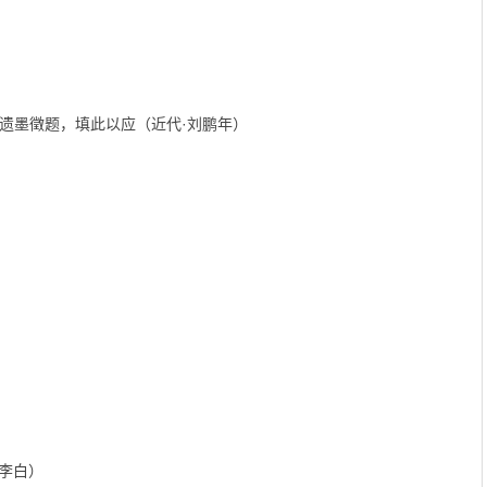
遗墨徵题，填此以应（近代·刘鹏年）
·李白）