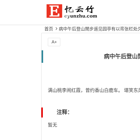
首页
病中午后登山閒步遥见园亭有以帟张栏处
A+
病中午后登山
满山桃李闹红霞，曾约香山白鹿车。 堪笑东
注释：
暂无