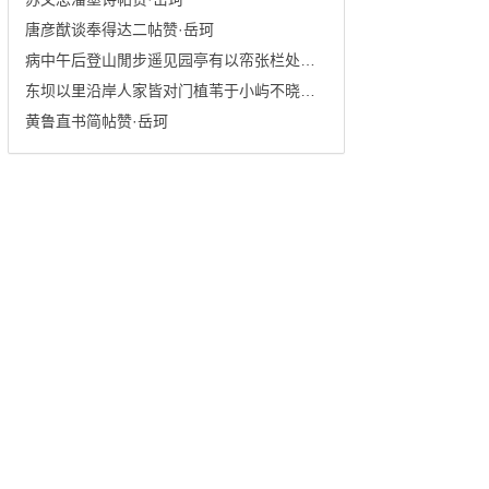
唐彦猷谈奉得达二帖赞·岳珂
病中午后登山閒步遥见园亭有以帟张栏处久而·岳珂
东坝以里沿岸人家皆对门植苇于小屿不晓其旨漫成四绝 其三·岳珂
黄鲁直书简帖赞·岳珂