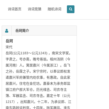
诗词首页
诗词竞猜
随机诗词
岳珂简介
岳珂
宋代
岳珂(公元1183～公元1243) ，南宋文学家。
字肃之，号亦斋，晚号倦翁。相州汤阴（今
属河南）人。寓居嘉兴（今属浙江）。岳飞
之孙，岳霖之子。宋宁宗时，以奉议郎权发
遣嘉兴军府兼管内劝农事，有惠政。自此家
居嘉兴，住宅在金佗坊。嘉泰末为承务郎监
镇江府户部大军仓，历光禄丞、司农寺主
簿、军器监丞、司农寺丞。嘉定十年（公元
1217），出知嘉兴。十二年，为承议郎、江
南东路转运判官。十四年，除军器监、淮东