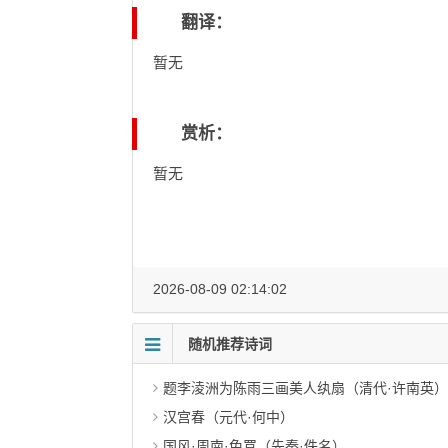
翻译：
暂无
赏析：
暂无
2026-08-09 02:14:02
随机推荐诗词
题李淩洲为陈雨三画美人纨扇（清代·许南英）
汉宫春（元代·何中）
国风·周南·兔罝（先秦·佚名）