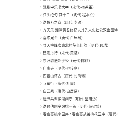
观张中乐书大字（宋代·梅尧臣）
江头绝句 其十二（明代·程本立）
送魏万之京（唐代·李颀）
齐天乐 湘潭黄君修杞以其先人忠壮公双鱼图诗
喜陈兄至（唐代·白居易）
登天柱峰次路北村院长旧韵（明代·顾璘）
建溪舟行（宋代·黄裳）
东归歌送郑子经（元代·陈旅）
广宗寺（明代·孙传庭）
西塞山怀古（唐代·刘禹锡）
兵车行（唐代·杜甫）
白云泉（唐代·白居易）
送尹兵曹擢河间守（明代·皇甫汸）
送顾伯刚令馀姚一首（明代·黄省曾）
春夜宴桃李园序 / 春夜宴从弟桃花园序（唐代