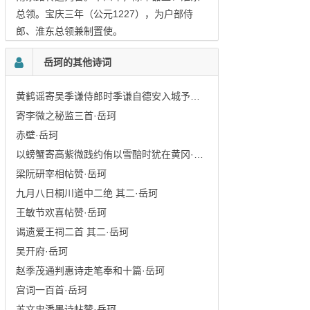
总领。宝庆三年（公元1227），为户部侍
郎、淮东总领兼制置使。
岳珂的其他诗词
黄鹤谣寄吴季谦侍郎时季谦自德安入城予适以·岳珂
寄李微之秘监三首·岳珂
赤壁·岳珂
以螃蟹寄高紫微践约侑以雪醅时犹在黄冈·岳珂
梁阮研宰相帖赞·岳珂
九月八日桐川道中二绝 其二·岳珂
王敏节欢喜帖赞·岳珂
谒遗爱王祠二首 其二·岳珂
吴开府·岳珂
赵季茂通判惠诗走笔奉和十篇·岳珂
宫词一百首·岳珂
苏文忠潘墨诗帖赞·岳珂