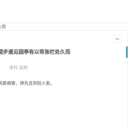
久而
閒步遥见园亭有以帟张栏处久而
宋代
岳珂
风欺病客，搀先且到别人家。