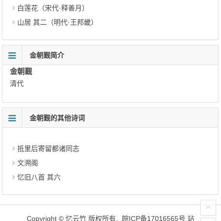
白莲花（宋代·释善月）
山居 其二（明代·王邦畿）
金朝觐简介
金朝觐
清代
金朝觐的其他诗词
抵里后寄留都诸同志
文溯阁
忆旧八首 其六
Copyright ©
忆云竹
版权所有.
皖ICP备17016565号
站