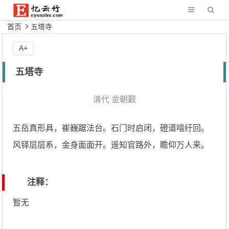
首页
五塔寺
A+
五塔寺
清代
金朝觐
五岳真形具，崔巍踞法台。石门时启闭，磴道喑纡回。
风铎层层系，金身面面开。遥知官路外，瞻仰万人来。
注释：
暂无