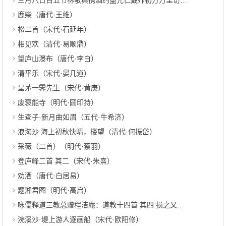
三月八日百五节林敬舆携酒约盛元仁戴帅初方万里访赵仲实宣慰于西湖第五桥之曲港南山书院五首 其四（宋代·方回）
鹿柴（唐代·王维）
松二首（宋代·石延年）
相见欢（清代·易顺鼎）
望庐山瀑布（唐代·李白）
清平乐（宋代·晏几道）
呈茅一霁先生（宋代·黄庚）
废褒能寺（明代·圆印持）
生查子·新月曲如眉（五代·牛希济）
浪淘沙 海上初秋快晴，楼望（清代·何振岱）
采薇（二首）（明代·蔡羽）
登庐峰二首 其二（宋代·朱熹）
劝酒（唐代·白居易）
题湘君图（明代·高启）
咏儒释道三教总赠程洁庵：道教十四首 其四 损之又损（元代·李道纯）
浣溪沙·堤上游人逐画船（宋代·欧阳修）