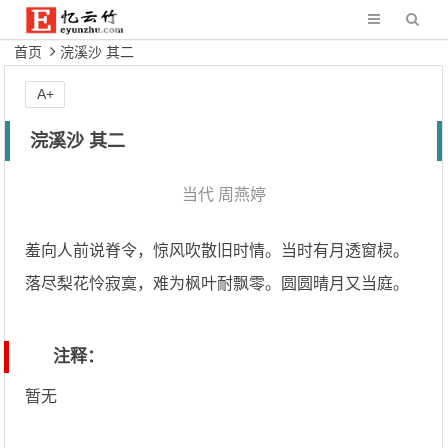
首页
浣溪沙 其二
A+
浣溪沙 其二
当代
周燕婷
羞向人前说脊令，惊风吹散旧时情。当时有月透窗棂。
落尽梨花怜寂寞，难为枫叶耐飘零。圆圆晴月又当庭。
注释：
暂无