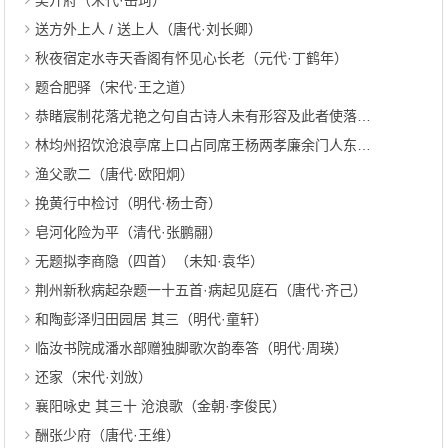
吴开府（宋代·岳珂）
送方外上人 / 送上人（唐代·刘长卿）
秋夜宿定水寺天香阁有怀见心长老（元代·丁鹤年）
题合肥驿（宋代·王之道）
恭睹宸制花落尤艳之句自古诗人未有形容及此者使落花不与草木俱委可见天地大德之心小臣不量芜颣仰赓宸韵（宋代·曹勋）
林均州招饮沧浪亭席上口占同席王杨两孝廉余门人东官黄于广（明代·叶春及）
渔父歌二（唐代·欧阳炯）
挽黄行中检讨（明代·杨士奇）
皂河化险为平（清代·张鹏翮）
无题拟李商隐（四首）（未知·袁华）
荆州新秋病起杂题一十五首·病起见庭石（唐代·齐己）
和陶彭泽归田园居 其三（明代·童轩）
临汝书院成潘水部赠独脚歌次韵奉答（明代·周瑛）
还家（宋代·刘攽）
襄阳咏史 其三十 沧浪歌（金朝·李俊民）
酬张少府（唐代·王维）