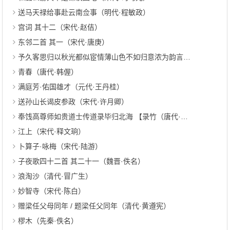
送马天禄给事赴云南佥事（明代·程敏政）
宫词 其十二（宋代·赵佶）
东邻二首 其一（宋代·唐庚）
予久客思归以秋光都似宦情薄山色不如归意浓为韵言志约金溧诸友共赋寄钱唐亲旧 其九（宋代·仇远）
青春（唐代·韩偓）
满庭芳·佑国雄才（元代·王丹桂）
送孙山长谒皮参政（宋代·许月卿）
奉饯高尊师如贵道士传道录毕归北海 【录竹（唐代·李白）
江上（宋代·释文珦）
卜算子·咏梅（宋代·陆游）
子夜歌四十二首 其二十一（魏晋·佚名）
浪淘沙（清代·冒广生）
妙智寺（宋代·陈白）
赠梁任父母同年 / 题梁任父同年（清代·黄遵宪）
樛木（先秦·佚名）