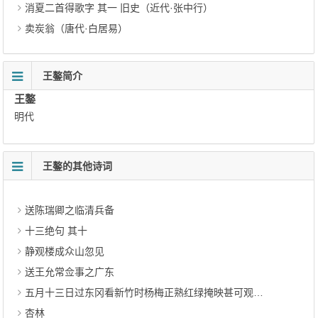
消夏二首得歌字 其一 旧史（近代·张中行）
卖炭翁（唐代·白居易）
王鏊简介
王鏊
明代
王鏊的其他诗词
送陈瑞卿之临清兵备
十三绝句 其十
静观楼成众山忽见
送王允常佥事之广东
五月十三日过东冈看新竹时杨梅正熟红绿掩映甚可观也诗因及之
杏林