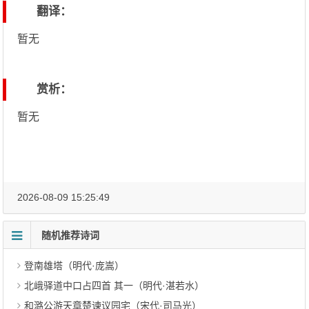
翻译：
暂无
赏析：
暂无
2026-08-09 15:25:49
随机推荐诗词
登南雄塔（明代·庞嵩）
北峨驿道中口占四首 其一（明代·湛若水）
和潞公游天章楚谏议园宅（宋代·司马光）