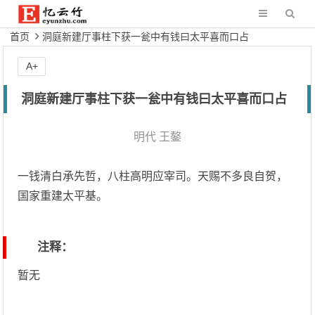
首页
洞庭新建厅事柱下获一瓮中有钱曰太平喜而口占
A+
洞庭新建厅事柱下获一瓮中有钱曰太平喜而口占
明代
王鏊
一钱清白承先哲，八柱高明应宰司。天赐不多良自贺，
国家重建太平基。
注释：
暂无