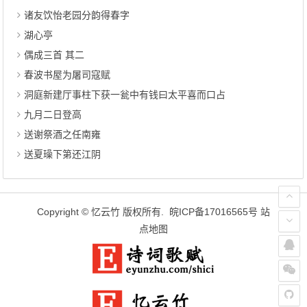
诸友饮怡老园分韵得春字
湖心亭
偶成三首 其二
春波书屋为屠司寇赋
洞庭新建厅事柱下获一瓮中有钱曰太平喜而口占
九月二日登高
送谢祭酒之任南雍
送夏璪下第还江阴
Copyright ©
忆云竹
版权所有.
皖ICP备17016565号
站
点地图