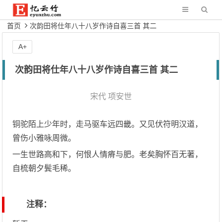
首页
次韵田将仕年八十八岁作诗自喜三首 其二
A+
次韵田将仕年八十八岁作诗自喜三首 其二
宋代
项安世
铜驼陌上少年时，走马驱车远四畿。又见伏符明汉道，
曾伤小雅咏周微。
一生世路高和下，何恨人情瘠与肥。老矣胸怀百无著，
自梳朝夕鬓毛稀。
注释：