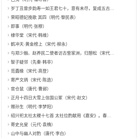
岁丁丑曾步韵寿一如王君七十，意有未尽，复成五古一首（清代·赵廷赓）
荣昭德妃挽歌 其四（明代·黎民表）
即事（明代·张穆）
棣华堂（宋代·韩维）
鹤冲天·黄金榜上（宋代·柳永）
与郑少融、赵养民二使者访古訾家洲，归憩松（宋代·范成大）
智子疑邻（先秦·韩非）
觅蠹椽（宋代·高登）
寄严文炳（宋代·陈造）
官仓鼠（唐代·曹邺）
正月十四日大雪上信国公冢（宋代·赵文）
赠孙生（明代·李梦阳）
绍兴祀太社太稷十七首 太社位酌献用《嘉安》。春社太稷、土正、后稷通用。（宋代·郊庙朝会歌辞）
寄史允叟（元代·袁桷）
山中与幽人对酌（唐代·李白）