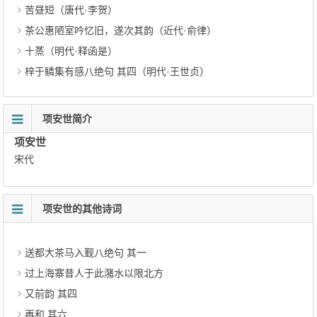
苦昼短（唐代·李贺）
茶公惠陋室吟忆旧，遂次其韵（近代·俞律）
十蒸（明代·释函是）
梓于鳞集有感八绝句 其四（明代·王世贞）
项安世简介
项安世
宋代
项安世的其他诗词
送都大茶马入觐八绝句 其一
过上海寨昔人于此潴水以限北方
又前韵 其四
再和 其六