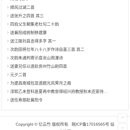
顺风过湖二首
送张升之四首 其三
四伯父生朝集老杜句二十韵
送襄阳成统制移建康
送江陵刘县丞得多字 其一
次韵田将仕年八十八岁作诗自喜三首 其二
次韵朱通判寄示盘龙山观瀑诗
送妻兄任以道赴房州竹山尉四首
元夕二首
为建昌南城包显道题光风霁月之阁
淳熙乙未登科是夏再中教官得绍兴府教授秋末还家待阙时杨枢密为帅送程先生赴省八绝句 其三
送任寿朋赴襄阳令
Copyright ©
忆云竹
版权所有.
皖ICP备17016565号
站