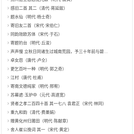
感旧二首 其二（清代·蒋延鋐）
题水仙（明代·杨士奇）
寄旧友二首（宋代·宋伯仁）
同韵效欧苏体（宋代·于石）
寄题钓台（明代·丘浚）
声声慢 立秋日同诸生过城南荒园，予三十年前与碧琴栖息于此（清代·何振岱）
卓女怨（唐代·卢仝）
更乞百叶一种（明代·郭之奇）
江村（唐代·杜甫）
寄南文德纯家（明代·邢宥）
苏幕遮·玉炉中（元代·高道宽）
贤者之孝二百四十首 其一七八 袁君正（宋代·林同）
重九和韵（清代·费墨娟）
赠黄化州归莆田（明代·陈献章）
舍人崔公挽词 其一（宋代·黄定）