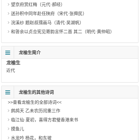
望京府赏红梅（元代·郝经）
送孙积中同年赴任陕府（宋代·张舜民）
浣溪纱 题赵叔孺画马（清代·吴湖帆）
和答余以贞佥宪见寄韵言怀二首 其二（明代·黄仲昭）
龙榆生简介
龙榆生
近代
龙榆生的其他诗词
>>查看龙榆生的全部诗词<<
鹧鸪天 乙未农历闰重三作
临江仙·夏初，喜得方君璧香港来书
摸鱼儿
水龙吟 杨花，和东坡