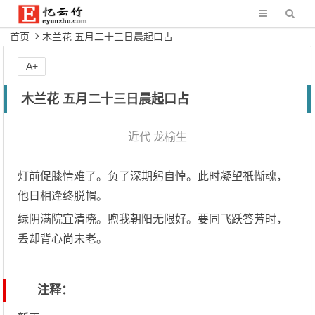
首页
木兰花 五月二十三日晨起口占
A+
木兰花 五月二十三日晨起口占
近代
龙榆生
灯前促膝情难了。负了深期躬自悼。此时凝望祇惭魂，
他日相逢终脱帽。
绿阴满院宜清晓。煦我朝阳无限好。要同飞跃答芳时，
丢却背心尚未老。
注释：