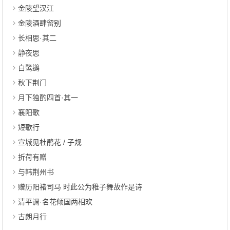
金陵望汉江
金陵酒肆留别
长相思·其二
静夜思
白鹭鹚
秋下荆门
月下独酌四首·其一
襄阳歌
短歌行
宣城见杜鹃花 / 子规
折荷有赠
与韩荆州书
赠历阳褚司马 时此公为稚子舞故作是诗
清平调·名花倾国两相欢
古朗月行