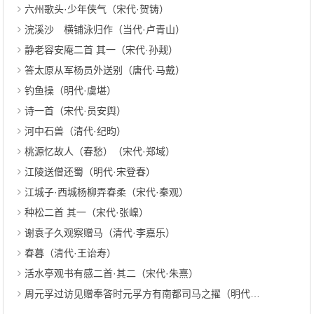
六州歌头·少年侠气（宋代·贺铸）
浣溪沙 横铺泳归作（当代·卢青山）
静老容安庵二首 其一（宋代·孙觌）
答太原从军杨员外送别（唐代·马戴）
钓鱼操（明代·虞堪）
诗一首（宋代·员安舆）
河中石兽（清代·纪昀）
桃源忆故人（春愁）（宋代·郑域）
江陵送僧还蜀（明代·宋登春）
江城子·西城杨柳弄春柔（宋代·秦观）
种松二首 其一（宋代·张嵲）
谢袁子久观察赠马（清代·李嘉乐）
春暮（清代·王诒寿）
活水亭观书有感二首·其二（宋代·朱熹）
周元孚过访见赠奉答时元孚方有南都司马之擢（明代·胡应麟）