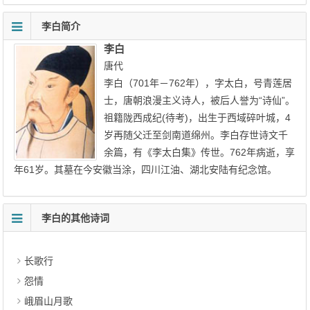
李白简介
李白
唐代
李白（701年－762年），字太白，号青莲居
士，唐朝浪漫主义诗人，被后人誉为“诗仙”。
祖籍陇西成纪(待考)，出生于西域碎叶城，4
岁再随父迁至剑南道绵州。李白存世诗文千
余篇，有《李太白集》传世。762年病逝，享
年61岁。其墓在今安徽当涂，四川江油、湖北安陆有纪念馆。
李白的其他诗词
长歌行
怨情
峨眉山月歌