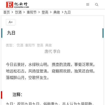
首页
饮酒
重阳节
登高
典故
九日
A+
九日
类型：
饮酒
重阳节
登高
典故
唐代
李白
今日云景好，水绿秋山明。 携壶酌流霞，搴菊泛寒荣。
地远松石古，风扬弦管清。 窥觞照欢颜，独笑还自倾。
落帽醉山月，空歌怀友生。
注释：
九日：农历九月九日，俗称重九，古人认为九是阳数，