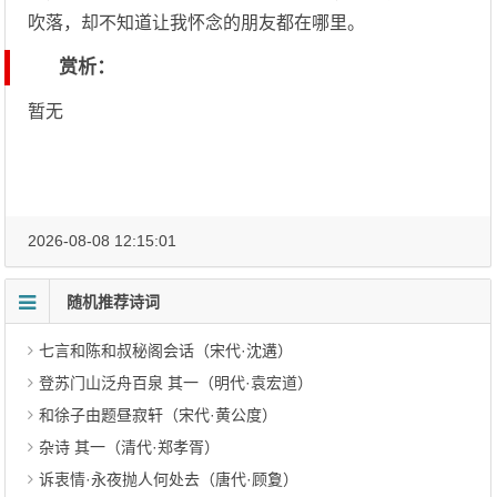
吹落，却不知道让我怀念的朋友都在哪里。
赏析：
暂无
2026-08-08 12:15:01
随机推荐诗词
七言和陈和叔秘阁会话（宋代·沈遘）
登苏门山泛舟百泉 其一（明代·袁宏道）
和徐子由题昼寂轩（宋代·黄公度）
杂诗 其一（清代·郑孝胥）
诉衷情·永夜抛人何处去（唐代·顾夐）