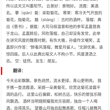
所以这天又叫重阳节。 云景好：景物好。 流霞：美酒
名。 搴（qiān）菊：采取菊花。 寒荣：寒冷天气开放的
菊花，指菊花。 觞（shāng）：古时的酒杯。 落帽：典
出《晋书》，据载：大司马桓温曾和他的参军孟嘉登高
于龙山，孟嘉醉后，风吹落帽，自己却没有发觉，此举
在讲究风度的魏晋时期，有伤大雅，孙盛作文嘲笑，孟
嘉即兴作答：“醉看风落帽，舞爱月留人。”文辞优美，语
惊四座。后人以此典比喻文人不拘小节，风度潇洒之
态。 空：徒然。 友生：朋友。
翻译：
今天云彩飘飘，景色迥然，流水更绿，青山更明亮。 我
手携一壶流霞酒，采撷一朵黄菊花，欣赏这菊花凌霜不
凋的品行。 这里山石偏僻，松树古远，快乐的管弦乐随
风飘洒。 酒杯当明镜照耀我欢乐容颜，独自一个人喝
酒，自得其乐。 望着山月独自起舞高歌，任帽儿被舞风