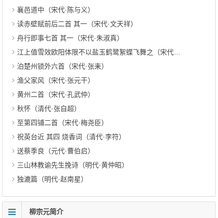
襄邑道中（宋代·陈与义）
读赤壁赋前后二首 其一（宋代·文天祥）
舟行即事七首 其一（宋代·朱淑真）
江上值雪效欧阳体限不以盐玉鹤鹭絮蝶飞舞之（宋代·苏轼）
泊楚州锁外六首（宋代·张耒）
渔父家风（宋代·张元干）
黄州二首（宋代·孔武仲）
秋怀（清代·张自超）
至第四铺二首（宋代·梅尧臣）
祝英台近 其四 烧香词（清代·李符）
送蔡季良（元代·曹伯启）
三山林教谕先生挽诗（明代·黄仲昭）
独漉篇（明代·赵南星）
柳宗元简介