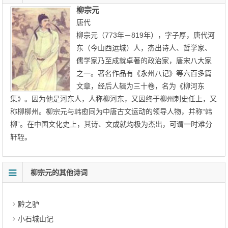
柳宗元
唐代
柳宗元（773年－819年），字子厚，唐代河
东（今山西运城）人，杰出诗人、哲学家、
儒学家乃至成就卓著的政治家，唐宋八大家
之一。著名作品有《永州八记》等六百多篇
文章，经后人辑为三十卷，名为《柳河东
集》。因为他是河东人，人称柳河东，又因终于柳州刺史任上，又
称柳柳州。柳宗元与韩愈同为中唐古文运动的领导人物，并称“韩
柳”。在中国文化史上，其诗、文成就均极为杰出，可谓一时难分
轩轾。
柳宗元的其他诗词
黔之驴
小石城山记