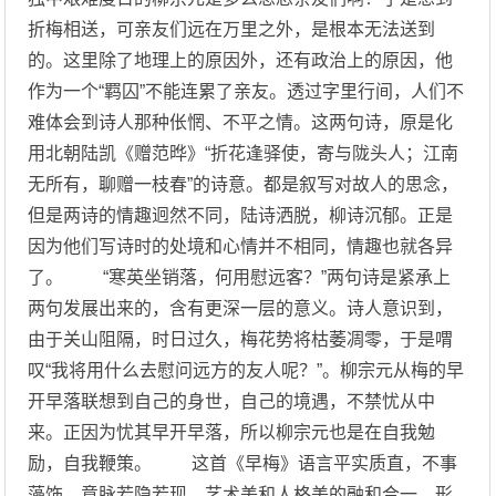
折梅相送，可亲友们远在万里之外，是根本无法送到
的。这里除了地理上的原因外，还有政治上的原因，他
作为一个“羁囚”不能连累了亲友。透过字里行间，人们不
难体会到诗人那种伥惘、不平之情。这两句诗，原是化
用北朝陆凯《赠范晔》“折花逢驿使，寄与陇头人；江南
无所有，聊赠一枝春”的诗意。都是叙写对故人的思念，
但是两诗的情趣迥然不同，陆诗洒脱，柳诗沉郁。正是
因为他们写诗时的处境和心情并不相同，情趣也就各异
了。 “寒英坐销落，何用慰远客？”两句诗是紧承上
两句发展出来的，含有更深一层的意义。诗人意识到，
由于关山阻隔，时日过久，梅花势将枯萎凋零，于是喟
叹“我将用什么去慰问远方的友人呢？”。柳宗元从梅的早
开早落联想到自己的身世，自己的境遇，不禁忧从中
来。正因为忧其早开早落，所以柳宗元也是在自我勉
励，自我鞭策。 这首《早梅》语言平实质直，不事
藻饰，意脉若隐若现，艺术美和人格美的融和合一，形