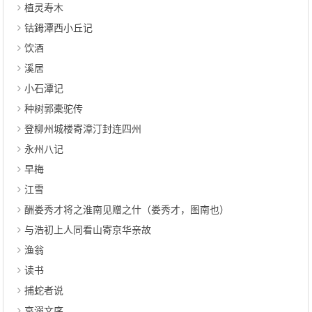
植灵寿木
钴鉧潭西小丘记
饮酒
溪居
小石潭记
种树郭橐驼传
登柳州城楼寄漳汀封连四州
永州八记
早梅
江雪
酬娄秀才将之淮南见赠之什（娄秀才，图南也）
与浩初上人同看山寄京华亲故
渔翁
读书
捕蛇者说
哀溺文序