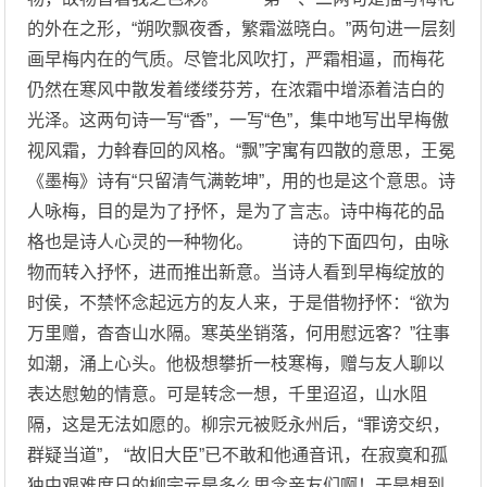
的外在之形，“朔吹飘夜香，繁霜滋晓白。”两句进一层刻
画早梅内在的气质。尽管北风吹打，严霜相逼，而梅花
仍然在寒风中散发着缕缕芬芳，在浓霜中增添着洁白的
光泽。这两句诗一写“香”，一写“色”，集中地写出早梅傲
视风霜，力斡春回的风格。“飘”字寓有四散的意思，王冕
《墨梅》诗有“只留清气满乾坤”，用的也是这个意思。诗
人咏梅，目的是为了抒怀，是为了言志。诗中梅花的品
格也是诗人心灵的一种物化。 诗的下面四句，由咏
物而转入抒怀，进而推出新意。当诗人看到早梅绽放的
时侯，不禁怀念起远方的友人来，于是借物抒怀：“欲为
万里赠，杳杳山水隔。寒英坐销落，何用慰远客？”往事
如潮，涌上心头。他极想攀折一枝寒梅，赠与友人聊以
表达慰勉的情意。可是转念一想，千里迢迢，山水阻
隔，这是无法如愿的。柳宗元被贬永州后，“罪谤交织，
群疑当道”， “故旧大臣”已不敢和他通音讯，在寂寞和孤
独中艰难度日的柳宗元是多么思念亲友们啊！于是想到