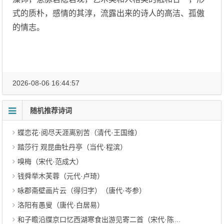
式的质朴，感情的其淳，流露出来的诗人的高洁、孤傲
的情志。
2026-08-06 16:44:57
随机推荐诗词
蝶恋花·阅尽天涯离别苦（清代·王国维）
踏莎行 观昆曲牡丹亭（当代·程滨）
嗅梅（宋代·范成大）
钱舜举木芙蓉（元代·卢琦）
咏郡斋壁画片云（得归字）（唐代·岑参）
洛阳有愚叟（唐代·白居易）
和子瞻沿牒京口忆西湖寒食出游见寄二首（宋代·陈襄）