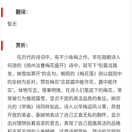
翻译：
暂无
赏析：
在历代的诗词中，有不少咏梅之作。早在南朝诗人
何逊的《扬州法曹梅花盛开》诗中，就写下“衔霜当路
发，映雪拟寒开“的名句。鲍照的《梅花落》则以庭院中
的杂树为反衬，赞叹梅花“念其霜中能作花，露中能作
实”。体物写志，借事明情，在诗人们笔底下的梅花，常
常被引为傲视霜雪，坚贞不屈的高洁品质的象征。柳宗
元的《早梅》诗同样如此。诗人以早梅迎风斗寒，昂首
开放的英姿，委婉地表达了自己正直无私的胸怀，显示
出对理想执着追求的意志，表现了自己孤傲高洁的品格
和不屈不挠的斗争精神。这首诗用简朴、疏淡的文辞刻