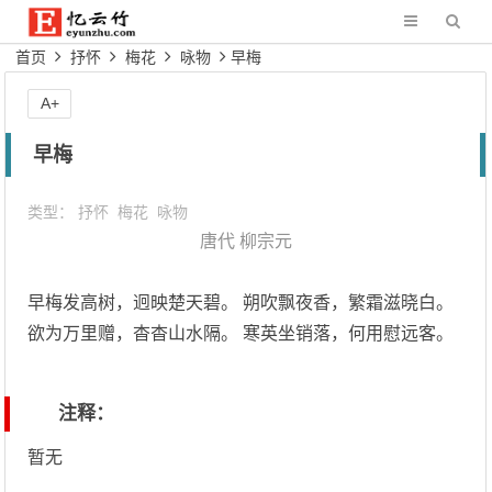
首页
抒怀
梅花
咏物
早梅
A+
早梅
类型：
抒怀
梅花
咏物
唐代
柳宗元
早梅发高树，迥映楚天碧。 朔吹飘夜香，繁霜滋晓白。
欲为万里赠，杳杳山水隔。 寒英坐销落，何用慰远客。
注释：
暂无