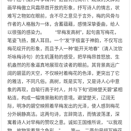
画早梅傲立风霜昂首开放的形象，抒写诗人的情志，状
难写之物如在眼前，含不尽之意见于言外，梅的风骨与
作者的人格融为一体，含蓄蕴藉，感情深挚委曲，给人
以很强的感染力。 “早梅发高树”，起句直写梅花，
笔姿飞扬，醒人耳目。一个“发”字极富于神韵，不仅写出
梅花绽开的形象，而且予人一种“能开天地春”（清人沈钦
圻咏梅诗句）的生机蓬勃的感受，把早梅昂首怒放、生
机盎然的形象逼真地展现在读者的眼前。其背景高远广
阔的碧蓝的天空，不仅映衬着梅花的色泽，更突出了它
的雅洁，不同凡俗。高树，既是实写，又是诗人心中意
象的再现，自喻行高于时人，并与下旬“迥映楚天碧“紧相
粘连，构成一幅情景融和的意境。避望楚天，辽阔无
际，明净的碧空映照着早梅发出的光泽，使人感到梅花
分外娴静高洁。这两句诗，言辞简洁，而情波荡漾，深
寓着诗人对早梅的赞叹之意。诚如王国维所说， “以我观
物，故物皆着我之色彩。” 第一、二两句是描写梅花