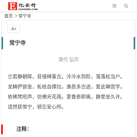
首页
常宁寺
A+
常宁寺
清代
弘历
兰若静朝晖，苔侵碑篆古。泠泠水到阶，落落松当户。
龙鳞俨欲张，虬枝自撑拄。谯邑多古迹，爱此琳宫宇。
依稀梵呗声，彷佛天花雨。意香参即离，静室坐久许。
适然获常宁，顿忘安心所。
注释：