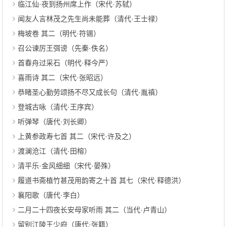
临江仙·夜到扬州席上作（宋代·苏轼）
闻友人言林茂之先生尚未能葬（清代·王士禄）
梅坡卷 其二（明代·符锡）
召公谏厉王弭谤（先秦·佚名）
首春舟过采石（明代·释今严）
喜雨诗 其二（宋代·张昭远）
恭睹圣心勤劳颂扬不尽又成长句（清代·胤禛）
登城古咏（清代·王序宾）
听弹琴（唐代·刘长卿）
上黄参政寿七首 其二（宋代·许及之）
渡澜沧江（清代·田榕）
清平乐·金风细细（宋代·晏殊）
履道书斋植竹甚茂用韵寄之十首 其七（宋代·释德洪）
襄阳歌（唐代·李白）
二月二十四夜长安母家听雨 其二（当代·卢青山）
留别江陵王少府（唐代·张籍）