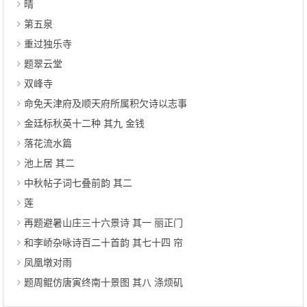
晴
第五泉
重过独乐寺
题翠云堂
双峰寺
命免天津府及顺天府所属积欠诗以志事
金廷标秋英十二种 其九 金钱
落花流水篇
池上居 其二
中秋帖子词七叠前韵 其二
莲
再题避暑山庄三十六景诗 其一 丽正门
和李峤杂咏诗百二十首韵 其七十四 帘
凤凰墩对雨
题周鲲仿唐寅终南十景图 其八 涤烦矶