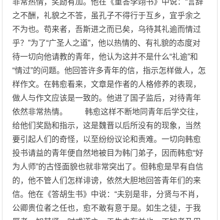
非常热情，奖励有加。他在《重答李翊书》中说：“言辞
之不酬，礼貌之不答，虽孔子不得行于互乡，宜乎余之
不为也。苟来者，吾斯进之而已矣，乌待其礼逾而情过
乎？”为了“广圣人之道”，他以热情的、有礼貌的态度对
待一切向他请教的青年，他认为这并不是什么“礼逾”和
“情过”的问题。他回答许多青年的信，指示怎样做人，怎
样作文。在韩愈看来，文章是作者的人格修养的表现，
做人与作文应该是一致的。他进了国子监后，对待青年
依然非常热情。 韩愈这样不断地同青年后学交往，
给他们奖励和指示，这是魏晋以后所没有的现象，当然
要引起人们的奇怪，以至纷纷议论和责难。一切向韩愈
投书请益的青年便自然地被目为韩门弟子，因而韩愈“好
为人师”的古怪面貌也就非常突出了。但韩愈是早有自信
的，他不管人们怎样诽谤，依然大胆地回答青年们的来
信。他在《答胡生书》中说：“夫别是非，分贤与不肖，
公卿贵位者之任也，愈不敢有意于是。如生之徒，于我