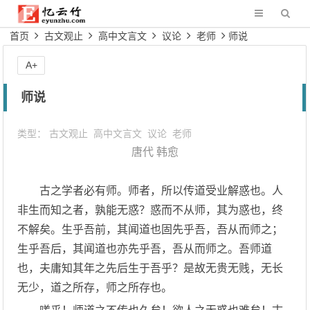
首页
古文观止
高中文言文
议论
老师
师说
A+
师说
类型：
古文观止
高中文言文
议论
老师
唐代
韩愈
古之学者必有师。师者，所以传道受业解惑也。人
非生而知之者，孰能无惑？惑而不从师，其为惑也，终
不解矣。生乎吾前，其闻道也固先乎吾，吾从而师之；
生乎吾后，其闻道也亦先乎吾，吾从而师之。吾师道
也，夫庸知其年之先后生于吾乎？是故无贵无贱，无长
无少，道之所存，师之所存也。