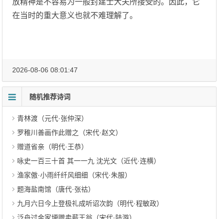
放精神是不容易为一般封建士大夫所接受的。因此，它
在当时的重大意义也就不难理解了。
2026-08-06 08:01:47
随机推荐诗词
青林渡（元代·张仲深）
罗稚川善画作此赠之（宋代·赵文）
赠道省亲（明代·王恭）
咏史一百三十首 其一一九 沈光文（近代·连横）
渔家傲·小雨纤纤风细细（宋代·朱服）
题海盐南馆（唐代·张祜）
九月六日今上登极礼成听诏次韵（明代·程敏政）
泛舟过金家埂赠卖薪王翁（宋代·陆游）