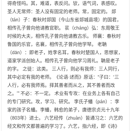
得奇怪吗。其，难道，表反问。欤，语气词，表感叹。
圣人无常师：圣人没有固定的老师。常，固定的。 郯
（tán）子：春秋时郯国（今山东省郯城县境）的国君，
相传孔子曾向他请教官职。 苌（cháng）弘：东周敬王
时候的大夫，相传孔子曾向他请教古乐。 师襄：春秋时
鲁国的乐官，名襄，相传孔子曾向他学琴。 老聃
（dān）：即老子，姓李名耳，春秋时楚国人，思想家，
道家学派创始人。相传孔子曾向他学习周礼。聃是老子
的字。 之徒：这类。 三人行，则必有我师：三人同行，
其中必定有我的老师。《论语·述而》原话：“子曰：‘三
人行，必有我师焉。择其善者而从之，其不善者而改
之。’” 不必：不一定。 术业有专攻：在业务上各有自己
的专门研究。攻，学习、研究。 李氏子蟠（pán）：李
家的孩子名蟠。李蟠，韩愈的弟子，唐德宗贞元十九年
（803年）进士。 六艺经传（zhuàn）皆通习之：六艺的
经文和传文都普遍的学习了。六艺，指六经，即《诗》