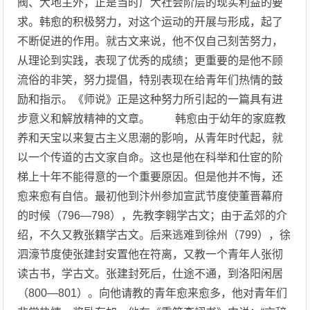
阀、大地主外，正是当时广大社会阶层的现实利益的要
求。韩愈的积极努力，对这个运动的开展与形成，起了
不断促进的作用。就古文来说，他不仅自己刻苦努力，
从理论到实践，表现了优秀的成绩；更重要的是他不顾
流俗的非笑，努力提倡，特别表现在给青年们热情的鼓
励和指示。《师说》正是这种努力所引起的一篇具有进
步意义和解放精神的文章。 韩愈由于幼年的家庭教
养和天宝以来复古主义思潮的影响，从青年时代起，就
以一个传道的古文家自命。这也是他在科举和仕宦的阶
梯上十年不能得意的一个重要原因。但是他并不悔，还
愈来愈有自信。最初他到汴州参加宣武节度使董晋幕府
的时候（796—798），先教李翱学古文；由于孟郊的介
绍，不久又教张籍学古文。后来逃难到徐州（799），徐
泗濠节度使张建封安置他在符离，又教一个青年人张彻
读古书，学古文。张建封死后，仕途不通，到洛阳闲居
（800—801）。向他请教的青年愈来愈多，他对青年们