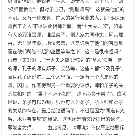
蠢而奇怪的。他说有一种人，即士大夫，对于儿子，则
“择师而教之”；但对于自己，“则耻师焉”：这就是他们的
不明。又有一种现象，广大的各行各业的人，即“巫医乐
师百工之人”不以彼此相师为耻；而“士大夫之族”，如果
有人谈到谁是师，谁是弟子，则大家共同非笑，问其理
由，无非是年龄、地位云云，这又证明了他们的智慧反
而在他们所瞧不起的巫医等等之下，这不是很奇怪吗？
再看（第3段），“士大夫之族”所崇拜的“圣人”没有一定
的师，孔子的师有郯子、苌弘等，这些人都“不及孔子”。
而且孔子还说过，三个人里面，一定有一个人是他的
师。因此，作者得到另一个重要的论点，师和弟子的关
系是相对的，“弟子不必不如师，师不必贤于弟子”。这就
是说，弟子可以为师，师也可以为弟子。所以师和弟子
的关系的存在，最后结论很简单，不过是因为“闻道有先
后，术业有专攻”的缘故。这也还是前文所提出的论点，
即能者为师。 由此可见，《师说》不仅严正地驳斥