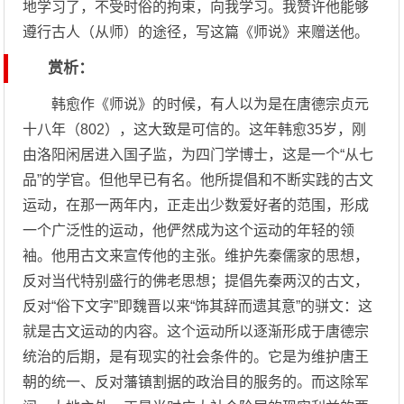
地学习了，不受时俗的拘束，向我学习。我赞许他能够
遵行古人（从师）的途径，写这篇《师说》来赠送他。
赏析：
韩愈作《师说》的时候，有人以为是在唐德宗贞元
十八年（802），这大致是可信的。这年韩愈35岁，刚
由洛阳闲居进入国子监，为四门学博士，这是一个“从七
品”的学官。但他早已有名。他所提倡和不断实践的古文
运动，在那一两年内，正走出少数爱好者的范围，形成
一个广泛性的运动，他俨然成为这个运动的年轻的领
袖。他用古文来宣传他的主张。维护先秦儒家的思想，
反对当代特别盛行的佛老思想；提倡先秦两汉的古文，
反对“俗下文字”即魏晋以来“饰其辞而遗其意”的骈文：这
就是古文运动的内容。这个运动所以逐渐形成于唐德宗
统治的后期，是有现实的社会条件的。它是为维护唐王
朝的统一、反对藩镇割据的政治目的服务的。而这除军