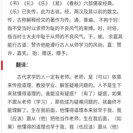
《书》《礼》《乐》《易》《春秋》六部儒家经典。
《乐》已失传，此为古说。经，两汉及其以前的散文。
传，古称解释经文的著作为传。通，普遍。 不拘于时：
指不受当时以求师为耻的不良风气的束缚。时，时俗，
指当时士大夫中耻于从师的不良风气。于，被。 余嘉其
能行古道：赞许他能遵行古人从师学习的风尚。嘉：赞
许，嘉奖。 贻：赠送，赠予。
翻译：
古代求学的人一定有老师。老师，是（可以）依靠
来传授道理、教授学业、解答疑难问题的。人不是生下
来就懂得道理的，谁能没有疑惑？（有了）疑惑，如果
不跟从老师（学习），那些成为疑难问题的，就最终不
能理解了。生在我前面，他懂得道理本来就早于我，我
（应该）跟从（他）把他当作老师；生在我后面，（如
果）他懂得的道理也早于我，我（也应该）跟从（他）