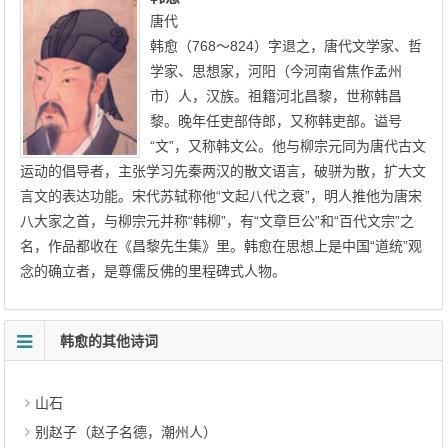
唐代
韩愈（768～824）字退之，唐代文学家、哲
学家、思想家，河阳（今河南省焦作孟州
市）人，汉族。祖籍河北昌黎，世称韩昌
黎。晚年任吏部侍郎，又称韩吏部。谥号
“文”，又称韩文公。他与柳宗元同为唐代古文
运动的倡导者，主张学习先秦两汉的散文语言，破骈为散，扩大文
言文的表达功能。宋代苏轼称他“文起八代之衰”，明人推他为唐宋
八大家之首，与柳宗元并称“韩柳”，有“文章巨公”和“百代文宗”之
名，作品都收在《昌黎先生集》里。韩愈在思想上是中国“道统”观
念的确立者，是尊儒反佛的里程碑式人物。
韩愈的其他诗词
山石
别赵子（赵子名德，潮州人）