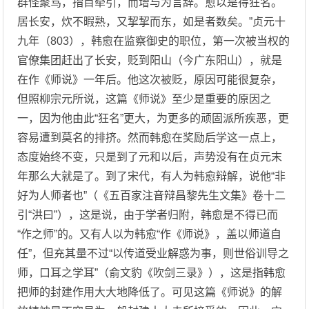
群怪聚骂，指目牵引，而增与为言辞。愈以是得狂名。
居长安，炊不暇熟，又挈挈而东，如是者数矣。”贞元十
九年（803），韩愈在监察御史的职位，第一次被当权的
官僚集团赶出了长安，贬到阳山（今广东阳山），就是
在作《师说》一年后。他这次被贬，原因可能很复杂，
但照柳宗元所说，这篇《师说》至少是重要的原因之
一，因为他由此“狂名”更大，为更多的顽固派所疾恶，更
容易遭到莫名的排挤。然而韩愈在奖励后学这一点上，
态度始终不变，只是到了元和以后，声势没有在贞元末
年那么大就是了。到了宋代，有人为韩愈辩解，说他“非
好为人师者也”（《五百家注音辩昌黎先生文集》卷十二
引“洪曰”），这是说，由于学者归附，韩愈是不得已而
“作之师”的。又有人以为韩愈“作《师说》，盖以师道自
任”，但充其量不过“以传道受业解惑为事，则世俗训导之
师，口耳之学耳”（俞文豹《吹剑三录》），这是指韩愈
把师的封建作用大大地降低了。可见这篇《师说》的解