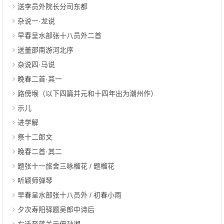
送李员外院长分司东都
杂说一·龙说
早春呈水部张十八员外二首
送董邵南游河北序
杂说四·马说
晚春二首·其一
路傍堠（以下四篇并元和十四年出为潮州作）
示儿
进学解
祭十二郎文
晚春二首·其二
题张十一旅舍三咏榴花 / 题榴花
听颖师弹琴
早春呈水部张十八员外 / 初春小雨
夕次寿阳驿题吴郎中诗后