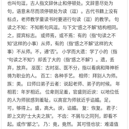
也叫句逗，古人指文辞休止和停顿处。文辞意尽处为
句，语意未尽而须停顿处为读（逗）。古代书籍上没有
标点，老师教学童读书时要进行句读（逗）的教学。 句
读之不知：不知断句风逗。与下文“惑之不解”结构相同。
之，提宾标志。 或师焉，或不焉：有的（指“句读之不
知”这样的小事）从师，有的（指“惑之不解”这样的大
事）不从师。不，通“否”。 小学而大遗：学了小的（指
“句读之不知”）却丢了大的（指“惑之不解”）。遗，丢
弃，放弃。 巫医：古时巫、医不分，指以看病和降神祈
祷为职业的人。 百工：各种手艺。 相师：拜别人为师。
族：类。 曰师曰弟子云者：说起老师、弟子的时候。 年
相若：年岁相近。 位卑则足羞，官盛则近谀：以地位低
的人为师就感到羞耻，以高官为师就近乎谄媚。足，
可，够得上。盛，高大。谀，谄媚。 复：恢复。 君子：
即上文的“士大夫之族”。 不齿：不屑与之同列，即看不
起。或作“鄙之”。 乃：竟，竟然。 其可怪也欤：难道值