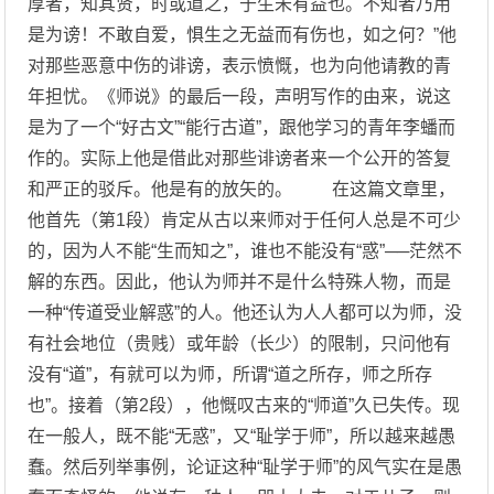
厚者，知其贤，时或道之，于生未有益也。不知者乃用
是为谤！不敢自爱，惧生之无益而有伤也，如之何？”他
对那些恶意中伤的诽谤，表示愤慨，也为向他请教的青
年担忧。《师说》的最后一段，声明写作的由来，说这
是为了一个“好古文”“能行古道”，跟他学习的青年李蟠而
作的。实际上他是借此对那些诽谤者来一个公开的答复
和严正的驳斥。他是有的放矢的。 在这篇文章里，
他首先（第1段）肯定从古以来师对于任何人总是不可少
的，因为人不能“生而知之”，谁也不能没有“惑”──茫然不
解的东西。因此，他认为师并不是什么特殊人物，而是
一种“传道受业解惑”的人。他还认为人人都可以为师，没
有社会地位（贵贱）或年龄（长少）的限制，只问他有
没有“道”，有就可以为师，所谓“道之所存，师之所存
也”。接着（第2段），他慨叹古来的“师道”久已失传。现
在一般人，既不能“无惑”，又“耻学于师”，所以越来越愚
蠢。然后列举事例，论证这种“耻学于师”的风气实在是愚