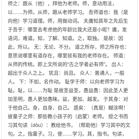
师之：跟从（他），拜他为老师。师，意动用法，
以……为师。从师，跟从老师学习。 吾师道也：我（是
向他）学习道理。师，用做动词。 夫庸知其年之先后生
于吾乎：哪里去考虑他的年龄比我大还是小呢？庸，发
语词，难道。知，了解、知道。之，取独。 是故：因
此，所以。 无：无论、不分。 道之所存，师之所存也：
意思说哪里有道存在，哪里就有我的老师存在。 师道：
从师的传统。即上文所说的“古之学者必有师”。 出人：
超出于众人之上。 犹且：尚且。 众人：普通人，一般
人。 下：不如，名作动。 耻学于师：以向老师学习为
耻。耻，以……为耻 是故圣益圣，愚益愚：因此圣人更
加圣明，愚人更加愚昧。益，更加、越发。 于其身：对
于他自己。身，自身、自己。 惑矣：（真是）糊涂啊！
彼童子之师：那些教小孩子的（启蒙）老师。 授之书而
习其句读（dòu）：教给他书，（帮助他）学习其中的文
句。之，指童子。习，使……学习。其，指书。句读，