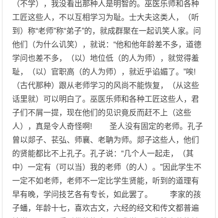
（不学），我没看出那种人是明智的。巫医乐师和各种
工匠这些人，不以互相学习为耻。士大夫这类人，（听
到）称“老师”称“弟子”的，就成群聚在一起讥笑人家。问
他们（为什么讥笑），就说：“他和他年龄差不多，道德
学问也差不多，（以）地位低（的人为师），就觉得羞
耻，（以）官职高（的人为师），就近乎谄媚了。”唉!
（古代那种）跟从老师学习的风尚不能恢复，（从这些
话里就）可以明白了。巫医乐师和各种工匠这些人，君
子们不屑一提，现在他们的见识竟反而赶不上（这些
人），真是令人奇怪啊! 圣人没有固定的老师。孔子
曾以郯子、苌弘、师襄、老聃为师。郯子这些人，他们
的贤能都比不上孔子。孔子说：“几个人一起走，（其
中）一定有（可以当）我的老师（的人）。”因此学生不
一定不如老师，老师不一定比学生贤能，听到的道理有
早有晚，学问技艺各有专长，如此罢了。 李家的孩
子蟠，年龄十七，喜欢古文，六经的经文和传文都普遍