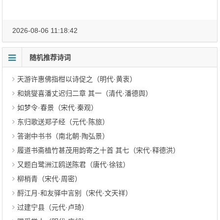
2026-08-06 11:18:42
随机推荐诗词
天游许惠佛指柑以诗促之（明代·黄衷）
和姚燮喜潘丈迟归二章 其一（清代·潘德舆）
如梦令·春景（宋代·秦观）
东归歌送郑子经（元代·陈旅）
答谢中书书（南北朝·陶弘景）
履道书斋植竹甚茂用韵寄之十首 其七（宋代·释德洪）
又题白鹭洲江鸥送陈君（唐代·徐铉）
柳梢青（宋代·周密）
酹江月·和友驿中言别（宋代·文天祥）
过建宁县（元代·卢琦）