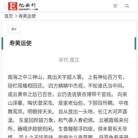
首页
寿黄运使
A+
寿黄运使
宋代
度正
南海之中三神山，高出天宇超人寰。 上有神仙百万宅，
琼栏瑶楯相回还。 四方鳞鳞中杰观，不知谁氏当中间。
或云黄帝之后已百世，云仍诜诜褒衣博带千官班。 向来
山泽癯，晦伏潜深湾。 是家老仙伯，下顾目所瞷。 中夜
舞鸾凤，明朝排天关。 自从放出一头地，长江大河声潺
湲。 东皇回跸鼓万象，和气袭人春初颁。 云裾霞佩来何
所，巍峨步趋貌则闲。 生香馥郁浮四座，得未曾有天非
悭。 至人之子饫芳味，欲揭北斗高莫攀。 丹霄争看来驿