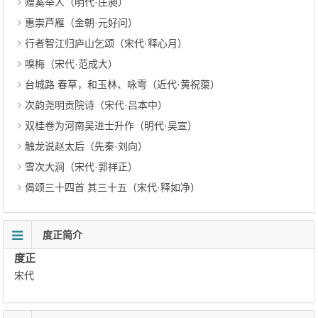
赠奚举人（明代·庄昶）
惠崇芦雁（金朝·元好问）
行者智江归庐山乞颂（宋代·释心月）
嗅梅（宋代·范成大）
台城路 春草，和玉林、咏雩（近代·黄祝蕖）
次韵尧明贡院诗（宋代·吕本中）
双桂卷为河南吴进士升作（明代·吴宣）
触龙说赵太后（先秦·刘向）
雪次大涧（宋代·郭祥正）
偈颂三十四首 其三十五（宋代·释如净）
度正简介
度正
宋代