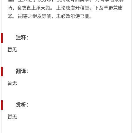
骑，衮衣直上承天颜。 上论唐虞开稷契，下及草野兼庸
孱。 嗣德之继发馀响，未必政尔诗书删。
注释：
暂无
翻译：
暂无
赏析：
暂无