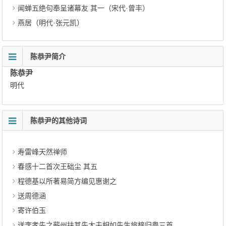
闻蝉五绝句奉呈诸幕友 其一（宋代·曾丰）
燕居（明代·张元凯）
陈恭尹简介
陈恭尹
明代
陈恭尹的其他诗词
寿雷峰天然禅师
春感十二首次王础尘 其五
程德基以所著易简方编见惠谢之
送周德涵
寄许伯玉
送李孝先之蕲州扶其先大夫相如先生旅榇归粤三首 其三