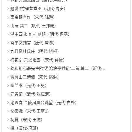
登封大酺歌四首（唐代·卢照邻）
题鸂?竹雀萱堂图（明代·陶安）
寓宝相有作（宋代·陆游）
山居 其二（明代·王邦畿）
湘中四咏 其三 鹧鸪（明代·杨基）
寄宇文判官（唐代·岑参）
九日宴杜氏庄（明代·饶相）
梅花引·荆溪阻雪（宋代·蒋捷）
韵和胡心斋先生陪“游沧浪亭赋记”二首 其二（近代·杨民仁）
寄感山二诗僧（宋代·姚勉）
幽兰咏（元代·王冕）
元宵菊（清代·张应渭）
沁园春 金陵凤凰台眺望（元代·白朴）
忆秦娥（宋代·王庭）
初夏（宋代·王镃）
桃（清代·冯班）