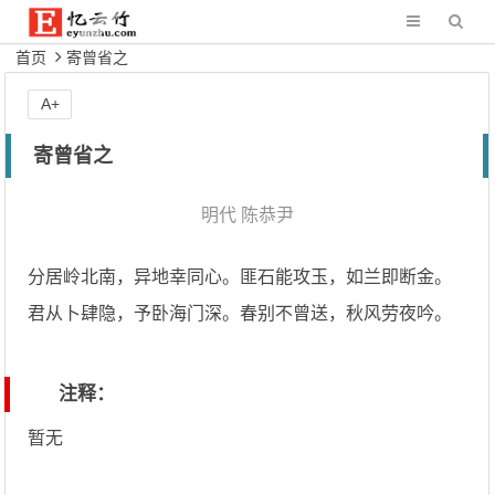
首页
寄曾省之
A+
寄曾省之
明代
陈恭尹
分居岭北南，异地幸同心。匪石能攻玉，如兰即断金。
君从卜肆隐，予卧海门深。春别不曾送，秋风劳夜吟。
注释：
暂无