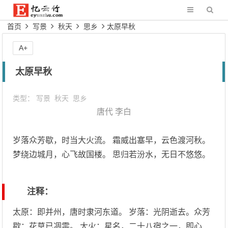
首页
写景
秋天
思乡
太原早秋
A+
太原早秋
类型：
写景
秋天
思乡
唐代
李白
岁落众芳歇，时当大火流。 霜威出塞早，云色渡河秋。
梦绕边城月，心飞故国楼。 思归若汾水，无日不悠悠。
注释：
太原：即并州，唐时隶河东道。 岁落：光阴逝去。众芳
歇：花草已凋零。 大火：星名，二十八宿之一，即心