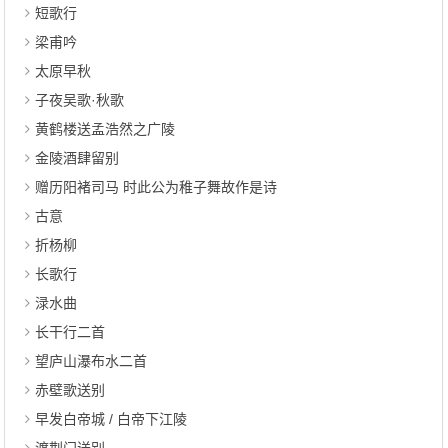
短歌行
梁甫吟
太原早秋
子夜吴歌·秋歌
黄鹤楼送孟浩然之广陵
金陵酒肆留别
赠历阳褚司马 时此公为稚子舞故作是诗
古意
折杨柳
长歌行
渌水曲
长干行二首
望庐山瀑布水二首
赤壁歌送别
早发白帝城 / 白帝下江陵