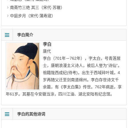
南斋竹三绝 其三（宋代·苏辙）
中庭步月（宋代·蒲寿宬）
李白简介
李白
唐代
李白（701年－762年），字太白，号青莲居
士，唐朝浪漫主义诗人，被后人誉为“诗仙”。
祖籍陇西成纪(待考)，出生于西域碎叶城，4
岁再随父迁至剑南道绵州。李白存世诗文千
余篇，有《李太白集》传世。762年病逝，享
年61岁。其墓在今安徽当涂，四川江油、湖北安陆有纪念馆。
李白的其他诗词