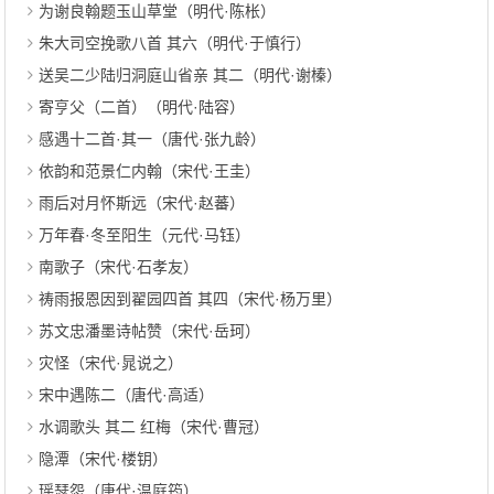
为谢良翰题玉山草堂（明代·陈枨）
朱大司空挽歌八首 其六（明代·于慎行）
送吴二少陆归洞庭山省亲 其二（明代·谢榛）
寄亨父（二首）（明代·陆容）
感遇十二首·其一（唐代·张九龄）
依韵和范景仁内翰（宋代·王圭）
雨后对月怀斯远（宋代·赵蕃）
万年春·冬至阳生（元代·马钰）
南歌子（宋代·石孝友）
祷雨报恩因到翟园四首 其四（宋代·杨万里）
苏文忠潘墨诗帖赞（宋代·岳珂）
灾怪（宋代·晁说之）
宋中遇陈二（唐代·高适）
水调歌头 其二 红梅（宋代·曹冠）
隐潭（宋代·楼钥）
瑶瑟怨（唐代·温庭筠）