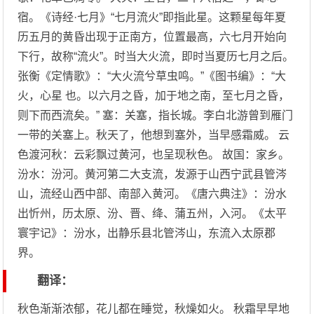
宿。《诗经·七月》“七月流火”即指此星。这颗星每年夏
历五月的黄昏出现于正南方，位置最高，六七月开始向
下行，故称“流火”。时当大火流，即时当夏历七月之后。
张衡《定情歌》：“大火流兮草虫鸣。”《图书编》：“大
火，心星 也。以六月之昏，加于地之南，至七月之昏，
则下而西流矣。” 塞：关塞，指长城。李白北游曾到雁门
一带的关塞上。秋天了，他想到塞外，当早感霜威。 云
色渡河秋：云彩飘过黄河，也呈现秋色。 故国：家乡。
汾水：汾河。黄河第二大支流，发源于山西宁武县管涔
山，流经山西中部、南部入黄河。《唐六典注》：汾水
出忻州，历太原、汾、晋、绛、蒲五州，入河。《太平
寰宇记》：汾水，出静乐县北管涔山，东流入太原郡
界。
翻译：
秋色渐渐浓郁，花儿都在睡觉，秋燥如火。 秋霜早早地