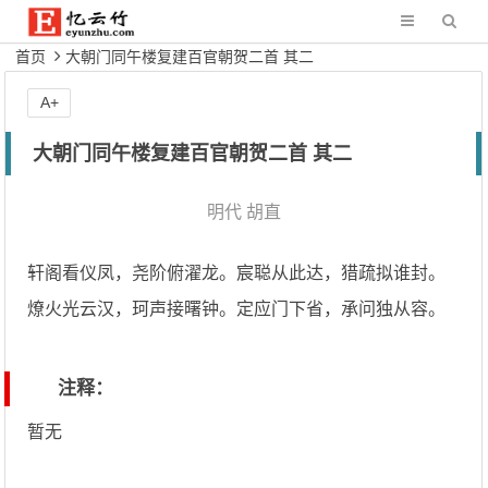
首页
大朝门同午楼复建百官朝贺二首 其二
A+
大朝门同午楼复建百官朝贺二首 其二
明代
胡直
轩阁看仪凤，尧阶俯濯龙。宸聪从此达，猎疏拟谁封。
燎火光云汉，珂声接曙钟。定应门下省，承问独从容。
注释：
暂无