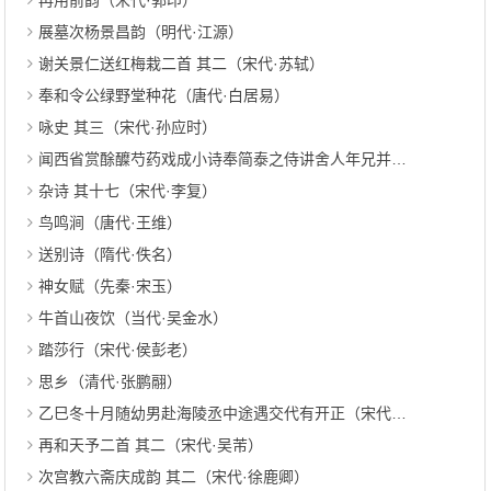
再用前韵（宋代·郭印）
展墓次杨景昌韵（明代·江源）
谢关景仁送红梅栽二首 其二（宋代·苏轼）
奉和令公绿野堂种花（唐代·白居易）
咏史 其三（宋代·孙应时）
闻西省赏酴醾芍药戏成小诗奉简泰之侍讲舍人年兄并以丁香橄榄百枚助筵却求残花数枝 其二（宋代·周必大）
杂诗 其十七（宋代·李复）
鸟鸣涧（唐代·王维）
送别诗（隋代·佚名）
神女赋（先秦·宋玉）
牛首山夜饮（当代·吴金水）
踏莎行（宋代·侯彭老）
思乡（清代·张鹏翮）
乙巳冬十月随幼男赴海陵丞中途遇交代有开正（宋代·孙介）
再和天予二首 其二（宋代·吴芾）
次宫教六斋庆成韵 其二（宋代·徐鹿卿）