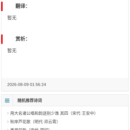
翻译：
暂无
赏析：
暂无
2026-08-09 01:56:24
随机推荐诗词
用大名诸公唱和韵送别少逸 其四（宋代·王安中）
秋岸芦花歌（明代·邓云霄）