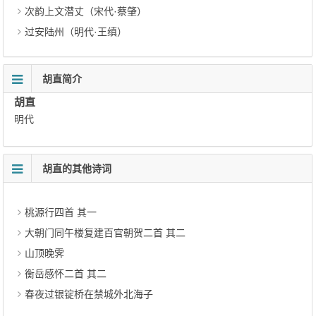
次韵上文潜丈（宋代·蔡肇）
过安陆州（明代·王缜）
胡直简介
胡直
明代
胡直的其他诗词
桃源行四首 其一
大朝门同午楼复建百官朝贺二首 其二
山顶晚霁
衡岳感怀二首 其二
春夜过银锭桥在禁城外北海子