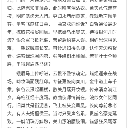
人，门前一片横塘水。横塘双桨去如飞，何处豪家强载
归。此际岂知非薄命，此时唯有泪沾衣。薰天意气连宫
掖，明眸皓齿无人惜。夺归永巷闭良家，教就新声倾坐
客。坐客飞觞红日暮，一曲哀弦向谁诉？白晳通侯最少
年，拣取花枝屡回顾。早携娇鸟出樊笼，待得银河几时
渡？恨杀军书抵死催，苦留后约将人误。相约恩深相见
难，一朝蚁贼满长安。可怜思妇楼头柳，认作天边粉絮
看。遍索绿珠围内第，强呼绛树出雕阑。若非壮士全师
胜，争得蛾眉匹马还？
蛾眉马上传呼进，云鬟不整惊魂定。蜡炬迎来在战
场，啼妆满面残红印。专征萧鼓向秦川，金牛道上车千
乘。斜谷云深起画楼，散关月落开妆镜。传来消息满江
乡，乌桕红经十度霜。教曲伎师怜尚在，浣纱女伴忆同
行。旧巢共是衔泥燕，飞上枝头变凤凰。长向尊前悲老
大，有人夫婿擅侯王。当时只受声名累，贵戚名豪竞延
致。一斛明珠万斛愁，关山漂泊腰肢细。错怨狂风飏落