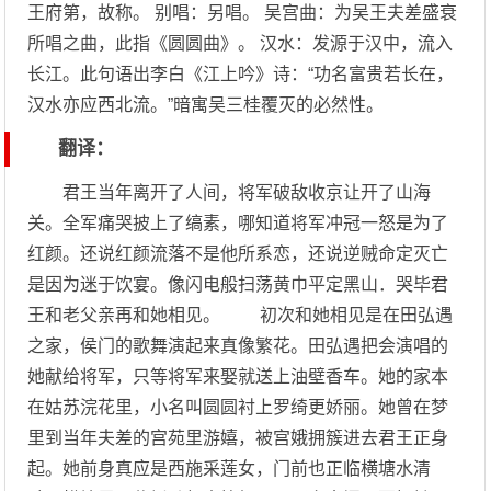
王府第，故称。 别唱：另唱。 吴宫曲：为吴王夫差盛衰
所唱之曲，此指《圆圆曲》。 汉水：发源于汉中，流入
长江。此句语出李白《江上吟》诗：“功名富贵若长在，
汉水亦应西北流。”暗寓吴三桂覆灭的必然性。
翻译：
君王当年离开了人间，将军破敌收京让开了山海
关。全军痛哭披上了缟素，哪知道将军冲冠一怒是为了
红颜。还说红颜流落不是他所系恋，还说逆贼命定灭亡
是因为迷于饮宴。像闪电般扫荡黄巾平定黑山．哭毕君
王和老父亲再和她相见。 初次和她相见是在田弘遇
之家，侯门的歌舞演起来真像繁花。田弘遇把会演唱的
她献给将军，只等将军来娶就送上油壁香车。她的家本
在姑苏浣花里，小名叫圆圆衬上罗绮更娇丽。她曾在梦
里到当年夫差的宫苑里游嬉，被宫娥拥簇进去君王正身
起。她前身真应是西施采莲女，门前也正临横塘水清