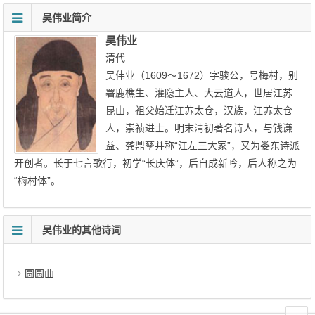
吴伟业简介
吴伟业
清代
吴伟业（1609～1672）字骏公，号梅村，别
署鹿樵生、灌隐主人、大云道人，世居江苏
昆山，祖父始迁江苏太仓，汉族，江苏太仓
人，崇祯进士。明末清初著名诗人，与钱谦
益、龚鼎孳并称“江左三大家”，又为娄东诗派
开创者。长于七言歌行，初学“长庆体”，后自成新吟，后人称之为
“梅村体”。
吴伟业的其他诗词
圆圆曲