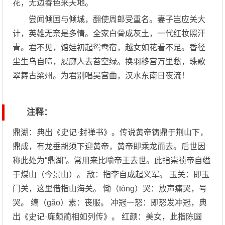
花，无边春色来天地。
尝闻倾国与倾城，翻使周郎受重名。妻子岂应关大
计，英雄无奈是多情。全家白骨成灰土，一代红妆照汗
青。君不见，馆娃初起鸳鸯宿，越女如花看不足。香径
尘生乌自啼，屧廊人去苔空绿。换羽移宫万里愁，珠歌
翠舞古梁州。为君别唱吴宫曲，汉水东南日夜流！
注释：
鼎湖：典出《史记·封禅书》。传说黄帝铸鼎于荆山下，
鼎成，有龙垂胡须下迎黄帝，黄帝即乘龙而去。后世因
称此处为“鼎湖”。常用来比喻帝王去世。此指崇祯帝自缢
于煤山（今景山）。 敌：指李自成起义军。 玉关：即玉
门关，这里借指山海关。 恸（tòng）哭：放声痛哭，号
哭。 缟（gǎo）素：丧服。 冲冠一怒：即怒发冲冠，典
出《史记·廉颇蔺相如列传》。 红颜：美女，此指陈圆