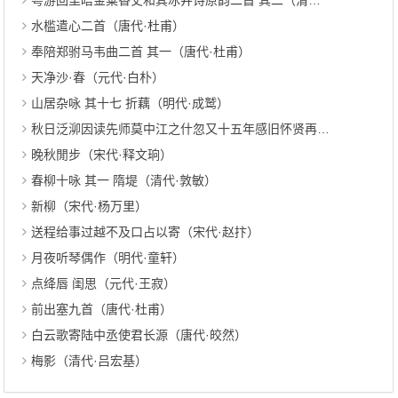
粤游回里晤金粟香丈和其冰井诗原韵二首 其二（清代·夏孙桐）
水槛遣心二首（唐代·杜甫）
奉陪郑驸马韦曲二首 其一（唐代·杜甫）
天净沙·春（元代·白朴）
山居杂咏 其十七 折藕（明代·成鹫）
秋日泛泖因读先师莫中江之什忽又十五年感旧怀贤再赋呈唐明府君公 其一（明代·董其昌）
晚秋閒步（宋代·释文珦）
春柳十咏 其一 隋堤（清代·敦敏）
新柳（宋代·杨万里）
送程给事过越不及口占以寄（宋代·赵抃）
月夜听琴偶作（明代·童轩）
点绛唇 闺思（元代·王寂）
前出塞九首（唐代·杜甫）
白云歌寄陆中丞使君长源（唐代·皎然）
梅影（清代·吕宏基）