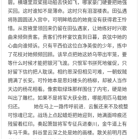
碧。横塘里双桨摇动船去快如飞，哪家豪门硬要把她强
买回。这时谁知不是薄命。这时只有泪湿褛表。田弘遇
将陈圆圆送入宫中，可明眸皓齿的她竟没有获得君王怜
惜。从宫掖里领回来仍留在田弘遇家，让她练好时兴歌
曲来倾倒贵客。责客们传杯宴饮直到日暮，哀弦中她的
心曲向谁倾诉。只有平西伯这位白净英俊的少年，拣中
了花枝对她频频回顾。该早点把她这娇乌带出牢笼，要
等什么时候才能把银河飞渡。只恨军书拼死地催促，只
好留下信约把人耽误。相约恩深但相见可难，一朝蚁贼
拥满了长安。可怜她本是思妇楼头的杨柳，却被人当作
天边的杨花相看。像索取绿珠那样围住了内宅，硬是她
叫出了雕栏。如果不是将军大获全胜，哪能用匹马载她
归还。 她在马上一路传呼前进．云鬟还来不及梳整
可惊魂已定。战场上点起蜡炬把她迎到，她满面啼痕还
残留着红印。奏起箫鼓将军专征兵进秦川，金牛道上有
车马千乘。斜谷里云深之处是她的画楼。散关前明月西