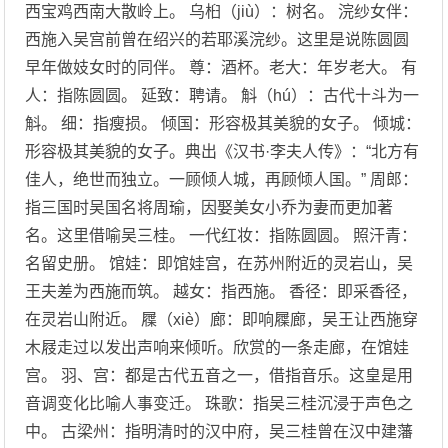
西宝鸡西南大散岭上。 乌桕（jiù）：树名。 浣纱女伴：
西施入吴宫前曾在绍兴的若耶溪浣纱。这里是说陈圆圆
早年做妓女时的同伴。 尊：酒杯。老大：年岁老大。 有
人：指陈圆圆。 延致：聘请。 斛（hú）：古代十斗为一
斛。 细：指瘦损。 倾国：形容极其美貌的女子。 倾城：
形容极其美貌的女子。典出《汉书·李夫人传》：“北方有
佳人，绝世而独立。一顾倾人城，再顾倾人国。” 周郎：
指三国时吴国名将周瑜，因娶美女小乔为妻而更加著
名。这里借喻吴三桂。 一代红妆：指陈圆圆。 照汗青：
名留史册。 馆娃：即馆娃宫，在苏州附近的灵岩山，吴
王夫差为西施而筑。 越女：指西施。 香径：即采香径，
在灵岩山附近。 屧（xiè）廊：即响屧廊，吴王让西施穿
木屐走过以发出声响来倾听。欣赏的一条走廊，在馆娃
宫。 羽、宫：都是古代五音之一，借指音乐。这皇是用
音调变化比喻人事变迁。 珠歌：指吴三桂沉浸于声色之
中。 古梁州：指明清时的汉中府，吴三桂曾在汉中建藩