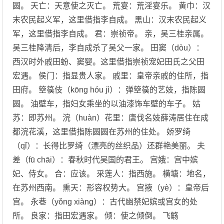
圆。 天亡：天意使之灭亡。 荒宴：荒淫宴乐。 黄巾：汉
末农民起义军，这里借指李自成。 黑山：汉末农民起义
军，这里借指李自成。 君：崇祯帝。 亲，吴三桂亲属。
吴三桂降清后，李自成杀了吴父一家。 田窦（dòu）：
西汉时外戚田蚡、窦婴。这里借指崇祯宠妃田氏之父田
宏遇。 侯门：指显贵人家。 戚里：皇帝亲戚的住所，指
田府。 箜篌伎（kōng hóu jì）：弹箜篌的艺妓，指陈圆
圆。 油壁车，指妇女乘坐的以油漆饰车壁的车子。 姑
苏：即苏州。 浣（huàn）花里：唐伐名妓薛涛居住在成
都浣花溪，这里借指陈圆圆在苏州的住处。 娇罗绮
（qǐ）：长得比罗绮（漂亮的丝织品）还群艳美丽。 夫
差（fū chāi）：春秋时代吴国的君王。 宫娥：宫中嫔
妃、侍女。 合：应该。 采莲人：指西施。 横塘：地名，
在苏州西南。 熏天：形容权势大。 宫掖（yè）：皇帝后
宫。 永巷（yǒng xiàng）：古代幽禁妃嫔或宫女的处
所。 良家：指田宏遇家。 倾：使之倾倒。 飞觞