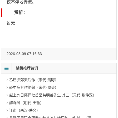
夜不停地奔流。
赏析：
暂无
2026-08-09 07:16:33
随机推荐诗词
乙巳岁郊天后作（宋代·魏野）
轿中疲甚作绝句（宋代·虞俦）
越上九日感怀七首呈韩明善先生 其三（元代·张仲深）
醉春风（明代·王微）
江南（两汉·佚名）