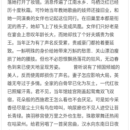
落她打开了妆镜。消息传遍了江南水乡．乌栖泛红已经
历十度秋霜。可怜她当年教她歌曲的妓师还操旧业，和
她一同演奏的女伴也记起这位同行。在旧巢里本都是衔
泥的燕子，她却飞上了枝头变成凤凰。女伴们只好老是
在宴会上悲叹年龄长大，而她却找了个好夫婿贵为侯
王。当年正为有了声名反受累，贵戚豪门都抢着要延
致。一斛明珠的身价给她带来万斛的愁思．关山漂泊瘦
损了她的腰肢。但也不必怨恨飘扬落花的狂风，无边春
色到来已使天地呈现芳姿。 曾听说有了倾国倾城的
美人，反而使周郎损伤了声名。妻子怎应影响大局，英
雄无夸过于多情。全家的白骨早已化为灰土，一代红妆
已照耀汗青。君不见，当年馆娃宫刚盖起鸳鸯双飞双
宿，花朵般的西施君王怎么看也不会厌足。可是如今采
香径尽是尘土只有鸟在啼叫，响尿廊也不见人迹空让苔
长青绿。换羽移宫使万里之外也生愁，珠歌翠舞还热闹
在咕梁州。给君另唱了一首吴宫曲，汉水向东南日日夜