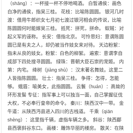
（shāng）：一杯接一杯不停地喝酒。 白皙通侯：画色
白净的通侯，指吴三桂。 花枝：比喻陈圆圆。 银河几时
渡：借用牛郎织女七月初七渡过银河相会的传说，比喻
陈圆圆何时能嫁吴三桂。 抵死：拼死，拼命。 蚁贼：对
起义军的诬称。 长安：借指北京。 可怜思妇：意谓陈圆
圆已是有夫之人，却仍被当作妓女来对待。 天边粉絮：
指未从良的妓女。粉絮：白色的柳絮。 遍索：意谓李自
成部下四处搜寻圆圆。 绿珠：晋朝大臣石崇的宠姬。 内
第：内宅。 绛树（jiàng shù）：汉末著名舞妓。这里二
人皆指陈圆圆。 壮士：指吴三桂。 争得：怎得，怎能
够。 蛾眉：喻美女，此指圆圆。 云鬟（huán）：高耸的
环形发髻 专征：指军事上可以独当一面，自己掌握征伐
大权，不必奉行皇帝的命令。 秦川：陕西汉中一带。 金
牛道：从陕西沔县进入四川的古栈道。 千乘（qiān
shèng）：这里指千辆，虚指车辆之多。 斜谷：陕西郿
县西褒斜谷东口。 画楼：雕饰华丽的楼房。 散关：在陕