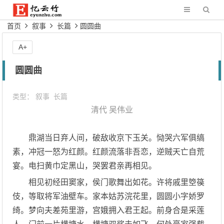
首页
叙事
长篇
圆圆曲
A+
圆圆曲
类型：
叙事
长篇
清代
吴伟业
鼎湖当日弃人间，破敌收京下玉关。恸哭六军俱缟
素，冲冠一怒为红颜。红颜流落非吾恋，逆贼天亡自荒
宴。电扫黄巾定黑山，哭罢君亲再相见。
相见初经田窦家，侯门歌舞出如花。许将戚里箜篌
伎，等取将军油壁车。家本姑苏浣花里，圆圆小字娇罗
绮。梦向夫差苑里游，宫娥拥入君王起。前身合是采莲