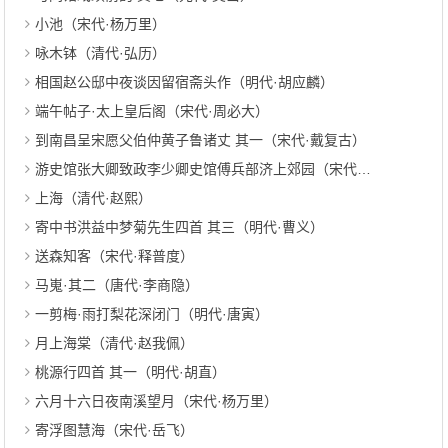
小池（宋代·杨万里）
咏木钵（清代·弘历）
相国赵公邸中夜谈因留宿斋头作（明代·胡应麟）
端午帖子·太上皇后阁（宋代·周必大）
到南昌呈宋愿父伯仲黄子鲁诸丈 其一（宋代·戴复古）
游史馆张大卿致政李少卿史馆傅兵部济上郊园（宋代·文彦博）
上海（清代·赵熙）
寄中书洪益中梦菊先生四首 其三（明代·曹义）
送森知客（宋代·释普度）
马嵬·其二（唐代·李商隐）
一剪梅·雨打梨花深闭门（明代·唐寅）
月上海棠（清代·赵我佩）
桃源行四首 其一（明代·胡直）
六月十六日夜南溪望月（宋代·杨万里）
寄浮图慧海（宋代·岳飞）