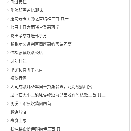
舟过安仁
毗陵郡斋追忆卿味
送简寿玉主簿之官临桂二首 其一
七月十日大雨晓霁登碧落堂
晓出净慈寺送林子方
跋张功父通判直阁所惠约斋诗乙藁
过松源晨炊漆公店
过刘村江
甲子初春即事六首
初秋行圃
大司成颜几圣率同舍招游裴园，泛舟绕孤山赏
过乌石大小二浪滩俗呼浪为郎因戏作竹枝歌二首 其二
明发西馆晨炊蔼冈四首
憩连岭店
寒食上冢
钱仲耕殿撰侍郎挽诗二首 其一