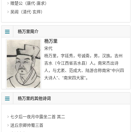
赠楚公（唐代·唐求）
吴阊（清代·玄烨）
杨万里简介
杨万里
宋代
杨万里，字廷秀，号诚斋，男，汉族。吉州
吉水（今江西省吉水县）人。南宋杰出诗
人，与尤袤、范成大、陆游合称南宋“中兴四
大诗人”、“南宋四大家”。
杨万里的其他诗词
七夕后一夜月中露坐二首 其二
送丘宗卿帅蜀三首