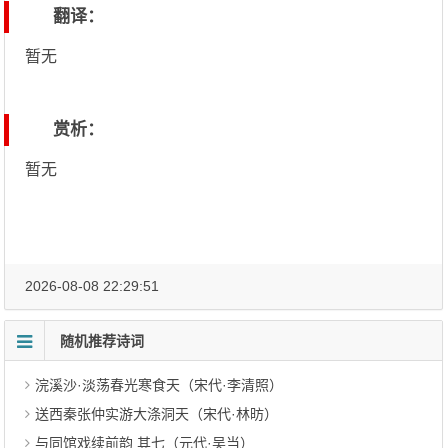
翻译：
暂无
赏析：
暂无
2026-08-08 22:29:51
随机推荐诗词
浣溪沙·淡荡春光寒食天（宋代·李清照）
送西秦张仲实游大涤洞天（宋代·林昉）
与同馆戏续前韵 其七（元代·吴当）