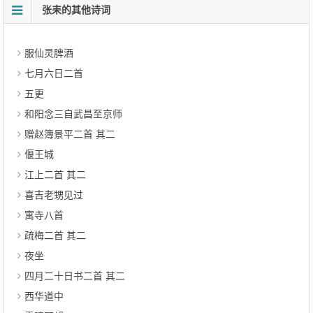
张耒的其他诗词
服仙灵脾酒
七月六日二首
五更
和阳念三自武昌至京师
赠赵簿景平二首 其二
偃王城
江上二首 其二
喜吉老甥见过
寓寺八首
疏梅二首 其二
夜坐
四月二十日书二首 其二
西华道中