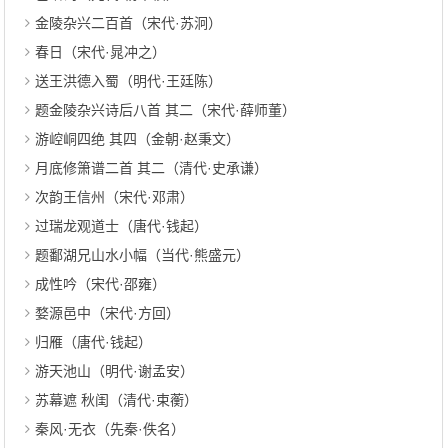
金陵杂兴二百首（宋代·苏泂）
春日（宋代·晁冲之）
送王洪德入蜀（明代·王廷陈）
题金陵杂兴诗后八首 其二（宋代·薛师董）
游崆峒四绝 其四（金朝·赵秉文）
月底修箫谱二首 其二（清代·史承谦）
次韵王信州（宋代·邓肃）
过瑞龙观道士（唐代·钱起）
题鄱湖兄山水小幅（当代·熊盛元）
成性吟（宋代·邵雍）
婺源邑中（宋代·方回）
归雁（唐代·钱起）
游天池山（明代·谢孟安）
苏幕遮 秋闺（清代·束蘅）
秦风·无衣（先秦·佚名）