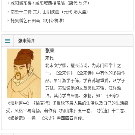
咸阳城东楼 / 咸阳城西楼晚眺（唐代·许浑）
南墅十二诗 其九 山阴溪曲（元代·廖大圭）
托吴僧乞石田画（明代·杭淮）
张耒简介
张耒
宋代
北宋文学家，擅长诗词，为苏门四学士之
一。《全宋词》《全宋诗》中有他的多篇作
品。早年游学于陈，学官苏辙重爱，从学于
苏轼，苏轼说他的文章类似苏辙，汪洋澹
泊。其诗学白居易、张籍，如：《田家》
《海州道中》《输麦行》多反映下层人民的生活以及自己的生活感
受，风格平易晓畅。著作有《柯山集》五十卷、《拾遗》十二卷、
《续拾遗》一卷。《宋史》卷四四四有传。