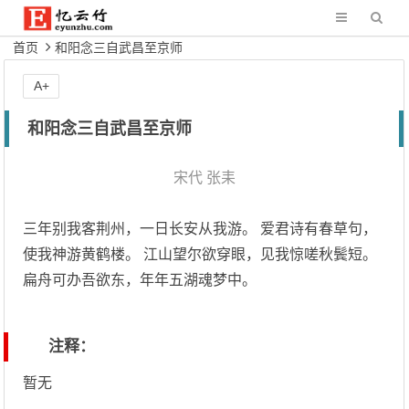
首页
和阳念三自武昌至京师
A+
和阳念三自武昌至京师
宋代
张耒
三年别我客荆州，一日长安从我游。 爱君诗有春草句，
使我神游黄鹤楼。 江山望尔欲穿眼，见我惊嗟秋鬓短。
扁舟可办吾欲东，年年五湖魂梦中。
注释：
暂无