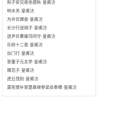
和子安兄夜坐感秋·皇甫汸
响水关·皇甫汸
为许氏赠妾·皇甫汸
长沙行送胡子·皇甫汸
送尹兵曹擢河间守·皇甫汸
乐府十二首·皇甫汸
出门行·皇甫汸
答董子元太学·皇甫汸
赠范子·皇甫汸
虎丘饯别·皇甫汸
莫宪使补官楚臬继参梁岳奉赠·皇甫汸