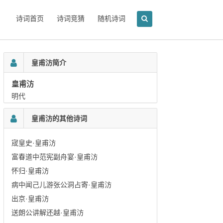
诗词首页
诗词竞猜
随机诗词
皇甫汸简介
皇甫汸
明代
皇甫汸的其他诗词
宬皇史·皇甫汸
富春道中范宪副舟宴·皇甫汸
怀归·皇甫汸
病中闻己儿游张公洞占寄·皇甫汸
出京·皇甫汸
送朗公讲解还越·皇甫汸