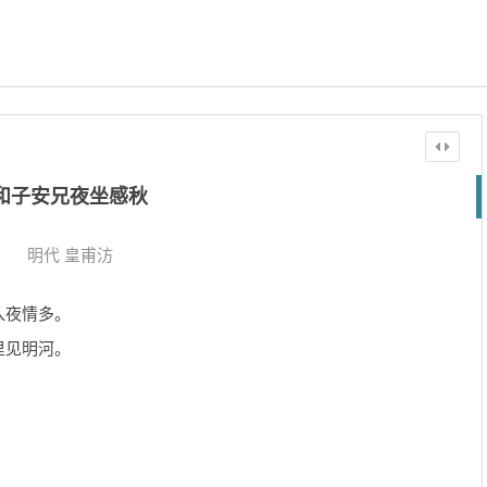
和子安兄夜坐感秋
明代
皇甫汸
入夜情多。
里见明河。