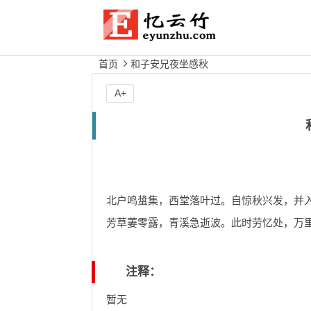
首页
和子安兄夜坐感秋
A+
北户鸣螀集，西堂落叶过。自惊秋兴发，并
芳草萋零露，青溪急逝波。此时劳忆处，万
注释：
暂无