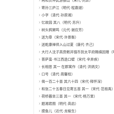
再和贾仲武游狼山（宋代·刘弇）
寄孙三庐江（明代·程嘉燧）
小字（清代·孙原湘）
忆故园 其八（明代·苏升）
树头鸦舅鸣（元代·谢应芳）
送为章（宋代·许景衡）
送乾康禅师入山过夏（唐代·齐己）
大行人沈子高赍敕并镪币到太平府赐缜因赠（
菩萨蛮·书江西造口壁（宋代·辛弃疾）
长相思 其一 在郡寓作（清代·洪炳文）
口号（清代·周馨桂）
偈一百二十首 其六十四（宋代·释怀深）
和张二十五春日见寄五首 其一（宋代·范祖禹
荷桥暮坐三首 其一（宋代·杨万里）
题湘君图（明代·高启）
摸鱼儿（近代·龙榆生）