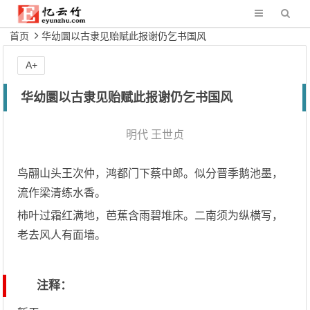
首页
华幼圜以古隶见贻赋此报谢仍乞书国风
A+
华幼圜以古隶见贻赋此报谢仍乞书国风
明代
王世贞
鸟翮山头王次仲，鸿都门下蔡中郎。似分晋季鹅池墨，
流作梁清练水香。
柿叶过霜红满地，芭蕉含雨碧堆床。二南须为纵横写，
老去风人有面墙。
注释：