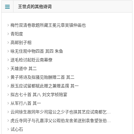
王世贞的其他诗词
梅竹双清卷歌题所藏王冕元章吴镇仲画也
青阳度
高邮别子相
咏无住观中物四首 其四 朱鱼
送毛检讨起贬云南幕僚
天雄道中 其二
黄子将诗及拟骚见贻酬赠二首 其二
辰玉应试留都赋此赠之兼赠孟孺 其一
拟古七十首 其八 刘文学桢陪宴
从军行八首 其一
云间徐生故同年少司寇公之少子也挟其艺应试南都乞余诗赠之
虎丘寺同子与孔嘉淳父公瑕伯龙舍弟送别袁鲁望张伯起会试北上得阳字
试心石