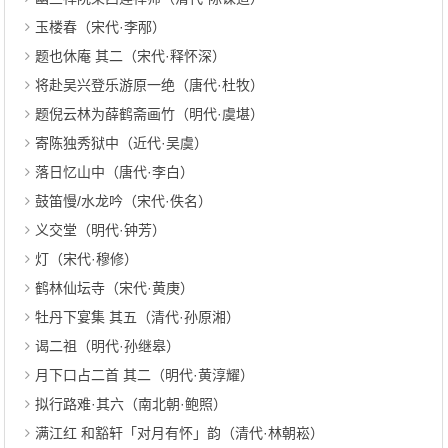
玉楼春（宋代·李邴）
题也休庵 其二（宋代·释怀深）
将赴吴兴登乐游原一绝（唐代·杜牧）
题倪云林为薛鹤斋画竹（明代·虞堪）
寄陈独秀狱中（近代·吴虞）
落日忆山中（唐代·李白）
鼓笛慢/水龙吟（宋代·佚名）
义交堂（明代·钟芳）
灯（宋代·穆修）
鹤林仙坛寺（宋代·黄庚）
牡丹下宴集 其五（清代·孙原湘）
谒二祖（明代·孙继皋）
月下口占二首 其二（明代·黄淳耀）
拟行路难·其六（南北朝·鲍照）
满江红 和豁轩「对月有怀」韵（清代·林朝崧）