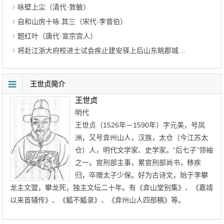
咏壁上尘（清代·敦敏）
自和山房十咏 其三（宋代·李曾伯）
题红叶（唐代·宣宗宫人）
将赴江浙大府校进士试会疾止建安驿上后山东眺郡城作十二韵（元代·范梈）
王世贞简介
王世贞
明代
王世贞（1526年－1590年）字元美，号凤
洲，又号弇州山人，汉族，太仓（今江苏太
仓）人，明代文学家、史学家。“后七子”领袖
之一。官刑部主事，累官刑部尚书，移疾
归，卒赠太子少保。好为古诗文，始于李攀
龙主文盟，攀龙死，独主文坛二十年。有《弇山堂别集》、《嘉靖
以来首辅传》、《觚不觚录》、《弇州山人四部稿》等。