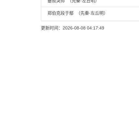
蹇叔哭师 （先秦·左丘明）
郑伯克段于鄢 （先秦·左丘明）
更新时间：2026-08-08 04:17:49