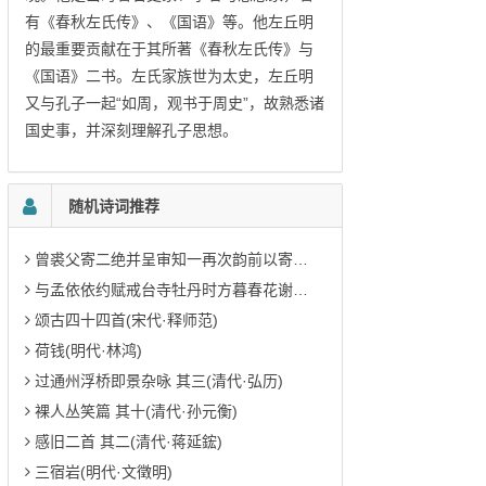
有《春秋左氏传》、《国语》等。他左丘明
的最重要贡献在于其所著《春秋左氏传》与
《国语》二书。左氏家族世为太史，左丘明
又与孔子一起“如周，观书于周史”，故熟悉诸
国史事，并深刻理解孔子思想。
随机诗词推荐
曾裘父寄二绝并呈审知一再次韵前以寄曾后寄(宋代·赵蕃)
与孟依依约赋戒台寺牡丹时方暮春花谢殆尽先成三章以寄 其三(当代·李梦唐)
颂古四十四首(宋代·释师范)
荷钱(明代·林鸿)
过通州浮桥即景杂咏 其三(清代·弘历)
裸人丛笑篇 其十(清代·孙元衡)
感旧二首 其二(清代·蒋延鋐)
三宿岩(明代·文徵明)