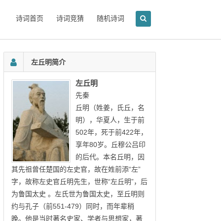
诗词首页
诗词竞猜
随机诗词
左丘明简介
左丘明
先秦
丘明（姓姜，氏丘，名
明），华夏人，生于前
502年，死于前422年，
享年80岁。丘穆公吕印
的后代。本名丘明，因
其先祖曾任楚国的左史官，故在姓前添“左”
字，故称左史官丘明先生，世称“左丘明”，后
为鲁国太史 。左氏世为鲁国太史，至丘明则
约与孔子（前551-479）同时，而年辈稍
晚。他是当时著名史家、学者与思想家，著