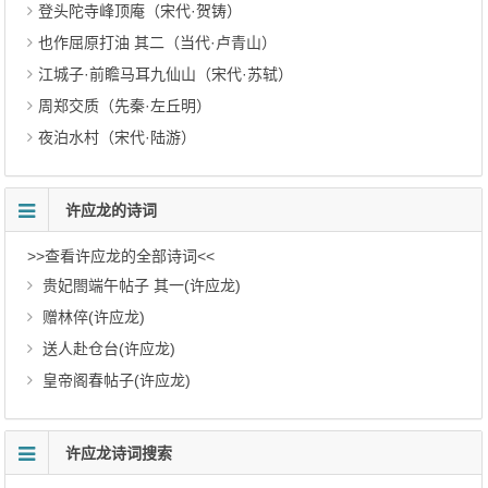
登头陀寺峰顶庵（宋代·贺铸）
也作屈原打油 其二（当代·卢青山）
江城子·前瞻马耳九仙山（宋代·苏轼）
周郑交质（先秦·左丘明）
夜泊水村（宋代·陆游）
许应龙的诗词
>>查看许应龙的全部诗词<<
贵妃閤端午帖子 其一(许应龙)
赠林倅(许应龙)
送人赴仓台(许应龙)
皇帝阁春帖子(许应龙)
许应龙诗词搜索