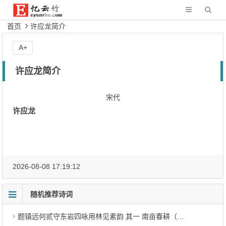
首页
许应龙简介
A+
许应龙简介
宋代
许应龙
2026-08-08 17:19:12
随机推荐诗词
题镇远何贰守东岩四咏用林见素韵 其一 南亩春耕（明代·周瑛）