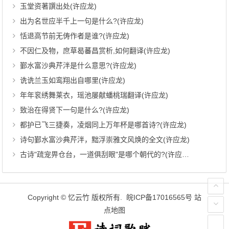
玉堂资著譔出处(许应龙)
出为名世应半千上一句是什么?(许应龙)
恬退高节前无俦作者是谁?(许应龙)
不因仁及物，庶草曷蕃昌赏析,如何翻译(许应龙)
鄞水富沙典芹泮是什么意思?(许应龙)
诜诜兰玉如鸾翔出自哪里(许应龙)
年年衮绣舞莱衣，瑶池屡献蟠桃瑞翻译(许应龙)
致治在得贤下一句是什么?(许应龙)
都护已飞三捷奏，凌烟同上万年杯是哪首诗?(许应龙)
诗句鄞水富沙典芹泮，黜浮崇雅文风焕的全文(许应龙)
古诗"疏宠畀仓台，一道俱刮眼"是哪个朝代的?(许应龙)
Copyright ©
忆云竹
版权所有.
皖ICP备17016565号
站
点地图