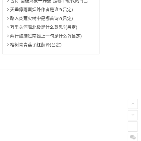
古诗"凿破鸿蒙一窍通"是哪个朝代的?(吕定)
天垂瘴雨蛮烟外作者是谁?(吕定)
路入炎荒火树中是哪首诗?(吕定)
万里关河瞻北极是什么意思?(吕定)
两行旌旆过南雄上一句是什么?(吕定)
榕树青青荔子红翻译(吕定)