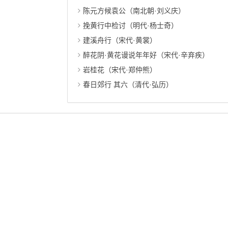
陈元方候袁公（南北朝·刘义庆）
挽黄行中检讨（明代·杨士奇）
建溪舟行（宋代·黄裳）
醉花阴·黄花谩说年年好（宋代·辛弃疾）
岩桂花（宋代·郑仲熊）
春日郊行 其六（清代·弘历）