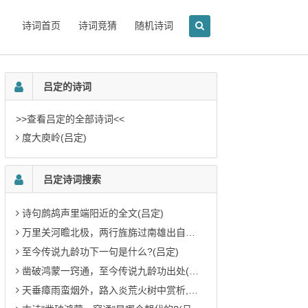
诗词首页
诗词竞猜
随机诗词
吕定的诗词
>>查看吕定的全部诗词<<
度大庾岭(吕定)
吕定诗词搜索
诗句鹧鸪声里端阳近的全文(吕定)
万里关河瞻北极，两行旌旆过南雄出自哪里(吕定)
至今传说九龄功下一句是什么?(吕定)
凿破鸿蒙一窍通，至今传说九龄功出处(吕定)
天垂瘴雨蛮烟外，路入炎荒火树中赏析,如何翻译(吕定)