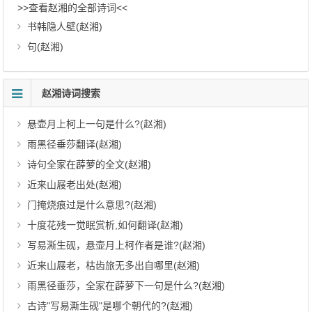
>>查看赵湘的全部诗词<<
书韩隐人壁(赵湘)
句(赵湘)
赵湘诗词搜索
悬壶月上柯上一句是什么?(赵湘)
雨黑径垂莎翻译(赵湘)
诗句全家在薜萝的全文(赵湘)
近来山屐老出处(赵湘)
门掩烧痕过是什么意思?(赵湘)
十度花残一觉眠赏析,如何翻译(赵湘)
写易澌生砚，悬壶月上柯作者是谁?(赵湘)
近来山屐老，枯齿旅无多出自哪里(赵湘)
雨黑径垂莎，全家在薜萝下一句是什么?(赵湘)
古诗"写易澌生砚"是哪个朝代的?(赵湘)