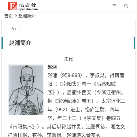
首页
赵湘简介
A+
赵湘简介
宋代
赵湘
赵湘（959-993），字叔灵，祖籍南
阳（《南阳集》卷一《后感知赋
序》），居衢州西安（今浙江衢州。
据《宋诗纪事》卷五）。太宗淳化三
年（992）进士，授庐江尉。四年
卒，年三十三（《景文集》卷四五
《南阳集序》）。其后以孙赵抃贵，追赠司徒。湘之文
扫除排俗，有孙、李遗风。赵湘诗风骨苍秀。