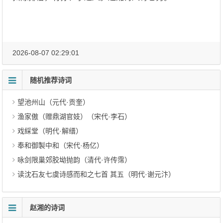
2026-08-07 02:29:01
随机推荐诗词
望池州山（元代·贡奎）
渔家傲（赠鼎湖官妓）（宋代·李石）
戏綵堂（明代·解缙）
奉和御製中和（宋代·杨亿）
咏剑限巢郊胶坳抛韵（清代·许传霈）
读沈石友七虞诗感而和之七首 其五（明代·谢元汴）
赵湘的诗词