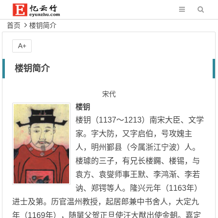
首页
楼钥简介
A+
楼钥简介
宋代
楼钥
楼钥（1137～1213）南宋大臣、文学
家。字大防，又字启伯，号攻媿主
人，明州鄞县（今属浙江宁波）人。
楼璩的三子，有兄长楼鐊、楼锡，与
袁方、袁燮师事王默、李鸿渐、李若
讷、郑锷等人。隆兴元年（1163年）
进士及第。历官温州教授，起居郎兼中书舍人，大定九
年（1169年），随舅父贺正旦使汪大猷出使金朝。嘉定