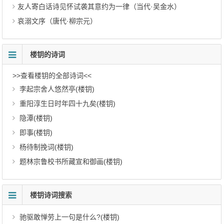
友人寄白话诗见怀试袭其意约为一律（当代·吴金水）
哀溺文序（唐代·柳宗元）
楼钥的诗词
>>查看楼钥的全部诗词<<
李起宗舍人悠然亭(楼钥)
重阳淳生日时年四十九矣(楼钥)
隐潭(楼钥)
即事(楼钥)
杨待制挽词(楼钥)
题林宗鲁校书所藏宣和御画(楼钥)
楼钥诗词搜索
驰驱敢惮劳上一句是什么?(楼钥)