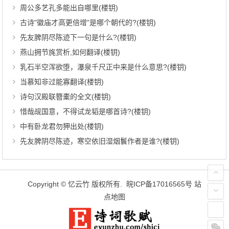
周公多艺孔多能出自哪里(楼钥)
古诗"徽庙才高更倍增"是哪个朝代的?(楼钥)
先友脾阴尽陈迹下一句是什么?(楼钥)
燕山拥节旄赏析,如何翻译(楼钥)
乳石半空浑欲堕，瀑泉千尺正中来是什么意思?(楼钥)
当慕知非过能寡翻译(楼钥)
诗句汉殿联簪橐的全文(楼钥)
惜哉觇国意，不得试龙韬是哪首诗?(楼钥)
中有卧龙君勿狎出处(楼钥)
先友脾阴尽陈迹，寒空依旧湿烟鬟作者是谁?(楼钥)
Copyright ©
忆云竹
版权所有.
皖ICP备17016565号
站
点地图