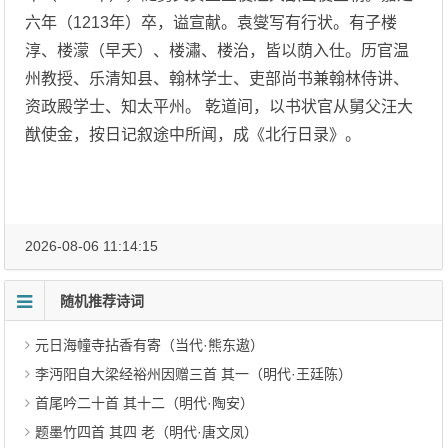
六年（1213年）卒，谥宣献。袁燮写有行状。有子楼
淳、楼濛（早夭）、楼潚、楼治，皆以荫入仕。历官温
州教授、乐清知县、翰林学士、吏部尚书兼翰林侍讲、
资政殿学士、知太平州。 乾道间，以书状官从舅父汪大
猷使金，按日记叙途中所闻，成《北行日录》。
2026-08-06 11:14:15
随机推荐诗词
元日海幢寺拈香有寄（当代·熊东遨）
李沔阳自大梁经裕州因赠三首 其一（明代·王廷陈）
首尾吟二十首 其十二（明代·陶安）
题墨竹四首 其四 老（明代·唐文凤）