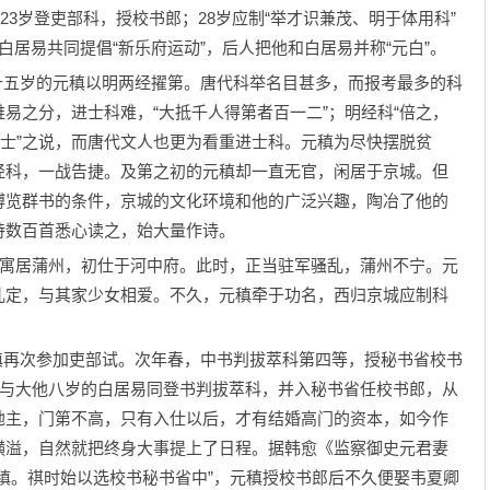
23岁登吏部科，授校书郎；28岁应制“举才识兼茂、明于体用科”
白居易共同提倡“新乐府运动”，后人把他和白居易并称“元白”。
十五岁的元稹以明两经擢第。唐代科举名目甚多，而报考最多的科
易之分，进士科难，“大抵千人得第者百一二”；明经科“倍之，
进士”之说，而唐代文人也更为看重进士科。元稹为尽快摆脱贫
经科，一战告捷。及第之初的元稹却一直无官，闲居于京城。但
博览群书的条件，京城的文化环境和他的广泛兴趣，陶冶了他的
诗数百首悉心读之，始大量作诗。
寓居蒲州，初仕于河中府。此时，正当驻军骚乱，蒲州不宁。元
乱定，与其家少女相爱。不久，元稹牵于功名，西归京城应制科
稹再次参加吏部试。次年春，中书判拔萃科第四等，授秘书省校书
稹与大他八岁的白居易同登书判拔萃科，并入秘书省任校书郎，从
地主，门第不高，只有入仕以后，才有结婚高门的资本，如今作
横溢，自然就把终身大事提上了日程。据韩愈《监察御史元君妻
稹。祺时始以选校书秘书省中”，元稹授校书郎后不久便娶韦夏卿