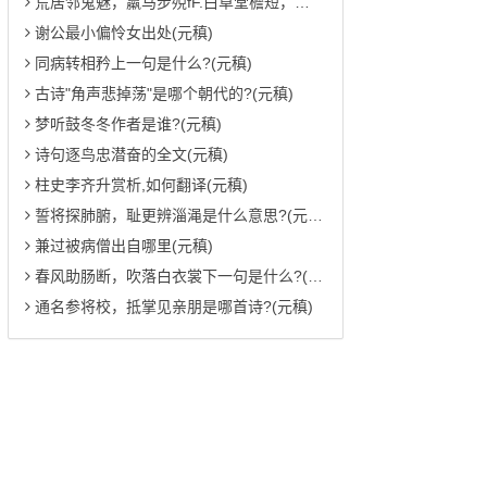
荒居邻鬼魅，羸马步殑fF.白草堂檐短，黄梅雨气蒸翻译(元稹)
谢公最小偏怜女出处(元稹)
同病转相矜上一句是什么?(元稹)
古诗"角声悲掉荡"是哪个朝代的?(元稹)
梦听鼓冬冬作者是谁?(元稹)
诗句逐鸟忠潜奋的全文(元稹)
柱史李齐升赏析,如何翻译(元稹)
誓将探肺腑，耻更辨淄渑是什么意思?(元稹)
兼过被病僧出自哪里(元稹)
春风助肠断，吹落白衣裳下一句是什么?(元稹)
通名参将校，抵掌见亲朋是哪首诗?(元稹)