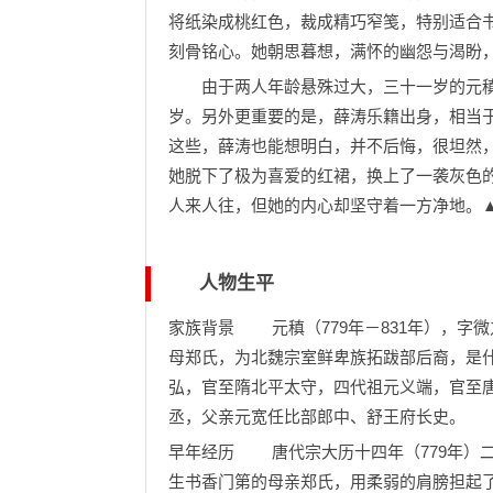
将纸染成桃红色，裁成精巧窄笺，特别适合
刻骨铭心。她朝思暮想，满怀的幽怨与渴盼
由于两人年龄悬殊过大，三十一岁的元稹
岁。另外更重要的是，薛涛乐籍出身，相当
这些，薛涛也能想明白，并不后悔，很坦然
她脱下了极为喜爱的红裙，换上了一袭灰色
人来人往，但她的内心却坚守着一方净地。
人物生平
家族背景 元稹（779年－831年），字
母郑氏，为北魏宗室鲜卑族拓跋部后裔，是
弘，官至隋北平太守，四代祖元义端，官至
丞，父亲元宽任比部郎中、舒王府长史。
早年经历 唐代宗大历十四年（779年）
生书香门第的母亲郑氏，用柔弱的肩膀担起了