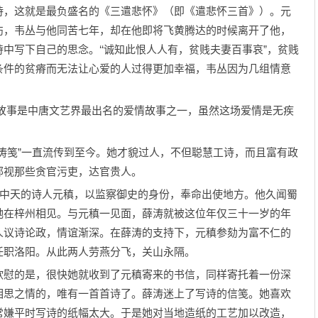
诗，这就是最负盛名的《三遣悲怀》（即《遣悲怀三首》）。元
伤，韦丛与他同苦七年，却在他即将飞黄腾达的时候离开了他，
中写下自己的思念。‘‘诚知此恨人人有，贫贱夫妻百事哀”，贫贱
条件的贫瘠而无法让心爱的人过得更加幸福，韦丛因为几组情意
事是中唐文艺界最出名的爱情故事之一，虽然这场爱情是无疾
笺”一直流传到至今。她才貌过人，不但聪慧工诗，而且富有政
鄙视那些贪官污吏，达官贵人。
中天的诗人元稹，以监察御史的身份，奉命出使地方。他久闻蜀
她在梓州相见。与元稹一见面，薛涛就被这位年仅三十一岁的年
人议诗论政，情谊渐深。在薛涛的支持下，元稹参劾为富不仁的
任职洛阳。从此两人劳燕分飞，关山永隔。
慰的是，很快她就收到了元稹寄来的书信，同样寄托着一份深
相思之情的，唯有一首首诗了。薛涛迷上了写诗的信笺。她喜欢
常嫌平时写诗的纸幅太大。于是她对当地造纸的工艺加以改造，