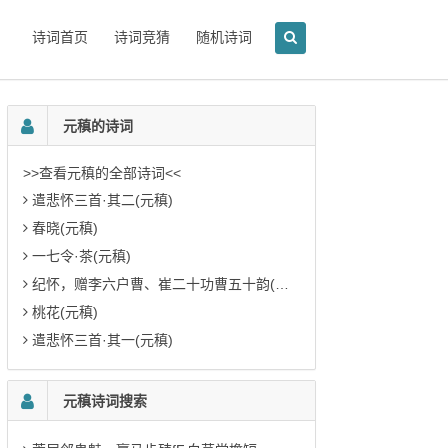
诗词首页
诗词竞猜
随机诗词
元稹的诗词
>>查看元稹的全部诗词<<
遣悲怀三首·其二(元稹)
春晓(元稹)
一七令·茶(元稹)
纪怀，赠李六户曹、崔二十功曹五十韵(元稹)
桃花(元稹)
遣悲怀三首·其一(元稹)
元稹诗词搜索