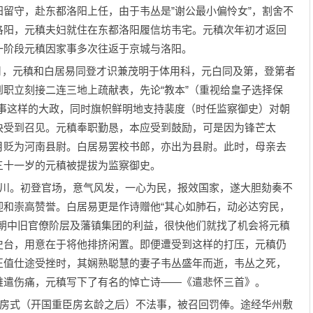
留守，赴东都洛阳上任，由于韦丛是”谢公最小偏怜女”，割舍不
洛阳，元稹夫妇就住在东都洛阳履信坊韦宅。元稹次年初才返回
一阶段元稹因家事多次往返于京城与洛阳。
月，元稹和白居易同登才识兼茂明于体用科，元白同及第，登第者
职立刻接二连三地上疏献表，先论“教本”（重视给皇子选择保
北边事这样的大政，同时旗帜鲜明地支持裴度（时任监察御史）对朝
快受到召见。元稹奉职勤恳，本应受到鼓励，可是因为锋芒太
月贬为河南县尉。白居易罢校书郎，亦出为县尉。此时，母亲去
三十一岁的元稹被提拔为监察御史。
川。初登官场，意气风发，一心为民，报效国家，遂大胆劾奏不
迎和崇高赞誉。白居易更是作诗赠他“其心如肺石，动必达穷民，
了朝中旧官僚阶层及藩镇集团的利益，很快他们就找了机会将元稹
史台，用意在于将他排挤闲置。即便遭受到这样的打压，元稹仍
正值仕途受挫时，其娴熟聪慧的妻子韦丛盛年而逝，韦丛之死，
难遣伤痛，元稹写下了有名的悼亡诗——《遣悲怀三首》。
房式（开国重臣房玄龄之后）不法事，被召回罚俸。途经华州敷