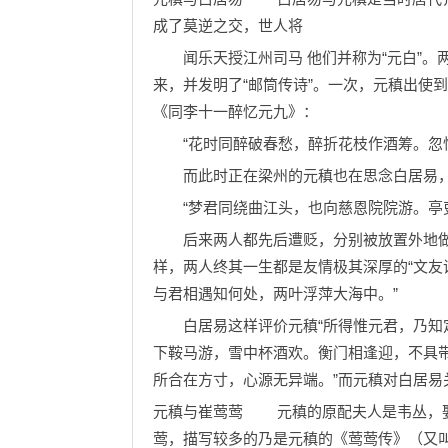
成了莫逆之交，世人将
闻乐天授江州司马 他们并称为“元白”。
来，并发明了“邮筒传诗”。一次，元稹出使
《同李十一醉忆元九》：
“花时同醉破春愁，醉折花枝作酒筹。忽忆
而此时正在梁州的元稹也在思念白居易，
“梦君同绕曲江头，也向慈恩院院游。亭吏
后来两人都先后遭贬，分别被放置外地做
样，两人终其一生都是友情极其深厚的“文友
与君相遇知何处，两叶浮萍大海中。”
白居易这样评价元稹“所得惟元君，乃知定
下鞍马游，雪中杯酒欢。衡门相逢迎，不具
所合在方寸，心源无异端。”而元稹对白居
元稹与崔莺莺 元稹的原配夫人是韦丛，娶
莺，描写较多的乃是元稹的《莺莺传》（又