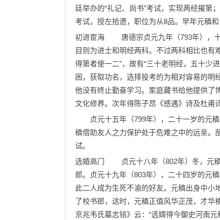
廷举办的“礼记、尚书”考试，实现两经擢第；
考试，授左拾遗，职位为从8品。早年元稹和
初进宦海 唐德宗贞元九年（793年），
目则为进士和明经两科。不过两科相比也有难
得第者使一二”，故有“三十老明经，五十少
困，获取功名，选择投考的为相对容易的明
他没有终止勤奋学习。家庭藏书给他提供了
文化修养。次年得陈子昂《感遇》诗及杜甫
贞元十五年（799年），二十一岁的元稹
稹借助友人之力保护处于危难之中的远亲。
试。
选婚高门 贞元十八年（802年）冬，元
郎。贞元十九年（803年），二十四岁的元
此二人成为生死不渝的好友。元稹出身中小
了校书郎，这时，元稹正值风华正茂，才华
京兆韦氏墓志铭》云：“选婿得今御史河南元