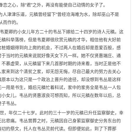
眷恋之心，除“君”之外，再没有能使自己动情的女子了。
人津津乐道，元稹曾经留下“曾经沧海难为水，除却巫山不是
从而作的。
韦夏卿的小女儿年方二十的韦丛下嫁给二十四岁的诗人元稹。这
元稹科举落榜，但是韦夏卿很欣赏元稹的才华，相信他有大好前
这桩婚姻得到向上爬的机会，不过两人在婚后却是恩爱百般，感
对于当时的元稹来说就好像天女下凡一样。她不仅贤惠端庄、通
，不慕虚荣，从元稹留下来几首那时期的诗来看，当时正是他不
人家来到这个清贫之家，却无怨无悔，尽自己最大的努力去关心
稹原本以为这只是一个政治上晋升的途径，却没想到韦丛是这样
无一用是书生，婚后元稹忙着科试，家中的家务全是韦丛一人包
的小女儿，韦丛的贤惠淑良可想而知，所以元稹在数年以后，总
妻子韦丛。
世，年仅二十七岁。此时的三十一岁的元稹已升任监察御史，幸
无比悲痛。韦丛营葬之时，元稹因自己身萦监察御史分务东台的
痛切的祭文，托人在韦丛灵前代读。但即便如此，到了下葬那