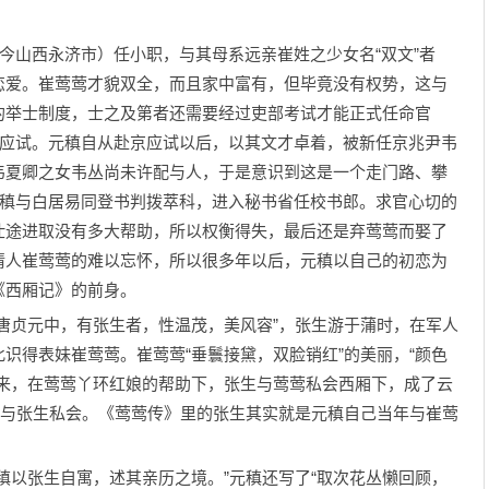
今山西永济市）任小职，与其母系远亲崔姓之少女名“双文”者
恋爱。崔莺莺才貌双全，而且家中富有，但毕竟没有权势，这与
的举士制度，士之及第者还需要经过吏部考试才能正式任命官
京应试。元稹自从赴京应试以后，以其文才卓着，被新任京兆尹韦
韦夏卿之女韦丛尚未许配与人，于是意识到这是一个走门路、攀
元稹与白居易同登书判拨萃科，进入秘书省任校书郎。求官心切的
仕途进取没有多大帮助，所以权衡得失，最后还是弃莺莺而娶了
情人崔莺莺的难以忘怀，所以很多年以后，元稹以自己的初恋为
《西厢记》的前身。
贞元中，有张生者，性温茂，美风容”，张生游于蒲时，在军人
识得表妹崔莺莺。崔莺莺“垂鬟接黛，双脸销红”的美丽，“颜色
后来，在莺莺丫环红娘的帮助下，张生与莺莺私会西厢下，成了云
，与张生私会。《莺莺传》里的张生其实就是元稹自己当年与崔莺
以张生自寓，述其亲历之境。”元稹还写了“取次花丛懒回顾，