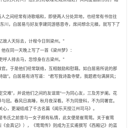
两人之间经常有诗歌唱和，即使两人分处异地，也经常有书信往
到东川，白居易与好友李建同游慈恩寺，席间想念元稹，就写下了
故人天际去，计程今日到梁州。”
他在同一天晚上写了一首《梁州梦》：
呼人排去马，忽惊身在古梁州。”
官。于是他们经常联络，互相鼓励和慰藉。如白居易所说的那
诗敌”。白居易有诗写道： “君写我诗盈寺壁，我题君句满屏风；
交难”，并说他们之间的友谊是“一为同心友，三及芳岁阑。花
带与冠。春风日高睡，秋月夜深看。不为同登科，不为同署官。
易关心，更凝结成了千古名篇《闻乐天授江州司马》。
韦氏之前曾与一女子颇有私情，此女便是崔莺莺。关于崔莺
叫《会真记》），《莺莺传》则成为王实甫撰写《西厢记》的蓝