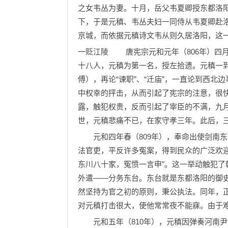
之女韦丛为妻。十月，岳父韦夏卿授东都洛阳
下，于是元稹、韦丛夫妇一同侍从韦夏卿赴
京城，而依据元稹诗文韦从则久居洛阳，这
一贬江陵 唐宪宗元和元年（806年）四
十八人，元稹为第一名，授左拾遗。元稹一到
傅），再论“谏职”、“迁庙”，一直论到西
中权幸的抨击，从而引起了宪宗的注意，很
露，触犯权贵，反而引起了宰臣的不满，九
世，元稹悲痛不已，在家守孝三年。此后，
元和四年春（809年），奉命出使剑南东
法官吏，平反许多冤案，得到民众的广泛欢
东川八十家，冤愤一言申”。这一举动触犯
外遣——分务东台。东台就是东都洛阳的御
然坚持为官之初的原则，秉公执法。同年，
对元稹打击很大，使他常常夜不能寐。由于
元和五年（810年），元稹因弹奏河南尹