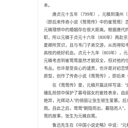
本。
唐贞元十五年（799年），元稹到蒲州（
（即后来传奇小说《莺莺传》中的崔莺莺）
元稹理想中的婚姻存在很大距离。根据唐代
职，所以元稹于贞元十六年（800年）再赴
夏卿所赏识，且与韦门子弟交游，从而得知
高枝的绝好机会。贞元十九年（803年），
元稹考虑到崔莺莺虽然才貌双全，但对他的
韦丛。也许是受良心的谴责，也许是对初恋
原型，创作了传奇小说《莺莺传》，即后来
在《莺莺传》里，元稹开篇这样写道：“唐
骚乱抢掠中保护了寡母弱女的崔姓表亲，由此
艳异，光辉动人”的俏丽让张生顿生爱慕。
雨。自此之后，莺莺“朝隐而出，暮隐而人”
莺的故事，张生为元稹自寓。
鲁迅先生在《中国小说史略》中说：“元稹