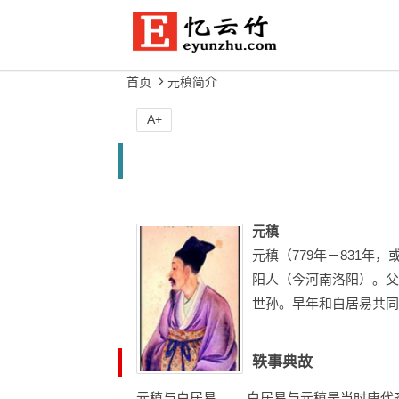
首页
元稹简介
A+
元稹
元稹（779年－831
阳人（今河南洛阳）。父
世孙。早年和白居易共同
轶事典故
元稹与白居易 白居易与元稹是当时唐代齐