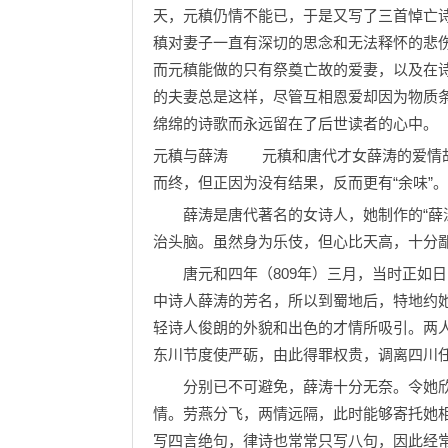
天，元稹仍情不能已，于是又写了三首悼亡
稹对妻子一直有深切的思念和无法释怀的悲
而元稹能做的只有祭奠亡故的爱妻，以及在诗
的夫妻总是这样，尽管互相恩爱却因为物质
绵绵的诗歌而永远留在了后世读者的心中。
元稹与薛涛 元稹和唐代才女薛涛的爱情故
而终，但正因为没有结果，反而更有“余味”。
薛涛是唐代著名的女诗人，她制作的“薛涛
治头脑。虽然身为乐伎，但心比天高，十分
唐元和四年（809年）三月，当时正如日
中诗人薛涛的芳名，所以到蜀地后，特地约
轻诗人俊朗的外貌和出色的才情所吸引。两
东川节度使严砺，由此得罪权贵，调离四川
分别已不可避免，薛涛十分无奈。令她欣
情。劳燕分飞，两情远隔，此时能够寄托她
写四言绝句，律诗也常常只写八句，因此经