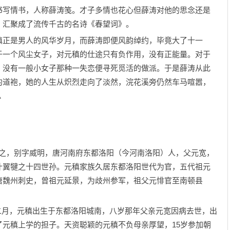
书写情书，人称薛涛笺。才子多情也花心但薛涛对他的思念还是
，汇聚成了流传千古的名诗《春望词》。
正是男人的风华岁月，而薛涛即便风韵绰约，毕竟大了十一
于一个风尘女子，对元稹的仕途只有负作用，没有正能量。对于
，没有一般小女子那种一失恋便寻死觅活的做派。于是薛涛从此
的道袍，她的人生从炽烈走向了淡然，浣花溪旁仍然车马喧嚣，
▲
微之，别字威明，唐河南府东都洛阳（今河南洛阳）人，父元宽，
什翼犍之十四世孙。元稹家族久居东都洛阳世代为官，五代祖元
唐魏州刺史，曾祖元延景，为歧州参军，祖父元悱官至南顿县
二月，元稹出生于东都洛阳城南，八岁那年父亲元宽因病去世，出
元稹上学的担子。天资聪颖的元稹不负母亲厚望，15岁参加朝