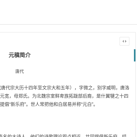
元稹简介
唐代
年，或唐代宗大历十四年至文宗大和五年），字微之，别字威明，唐洛
元宽，母郑氏。为北魏宗室鲜卑族拓跋部后裔，是什翼犍之十四
提倡“新乐府”。世人常把他和白居易并称“元白”。
名的大诗人，他们的诗歌理论观点相近，共同提倡新乐府，结