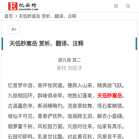
首页
天低眇嵩岳 赏析、翻译、注释
A+
天低眇嵩岳 赏析、翻译、注释
游九锁 其二
宋代
刘应子
忆昔梦中游，高怀怅冥邈。箯舆入山来，精爽欲飞跃。
九锁相回环，群峰俱卓荦。地胜幻蓬莱，
天低眇嵩岳
。
古道矗危亭，断涧横略彴。流泉翠蛟舞，怪石紫鳞错。
坡仙不可见，墨香俨犹昨。迤逦跨五洞，解衣小盘礴。
烟萝蔓千树，风松鼓万壑。元放时往来，仙家有真乐。
石鼓叩即鸣，乳泉甘比酪。对此黄花秋，风景良不恶。