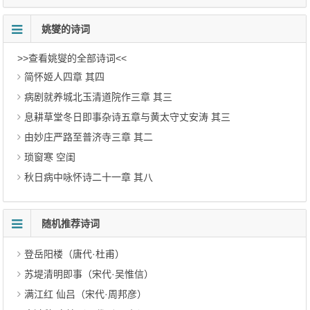
姚燮的诗词
>>查看姚燮的全部诗词<<
简怀姬人四章 其四
病剧就养城北玉清道院作三章 其三
息耕草堂冬日即事杂诗五章与黄太守丈安涛 其三
由妙庄严路至普济寺三章 其二
琐窗寒 空闺
秋日病中咏怀诗二十一章 其八
随机推荐诗词
登岳阳楼（唐代·杜甫）
苏堤清明即事（宋代·吴惟信）
满江红 仙吕（宋代·周邦彦）