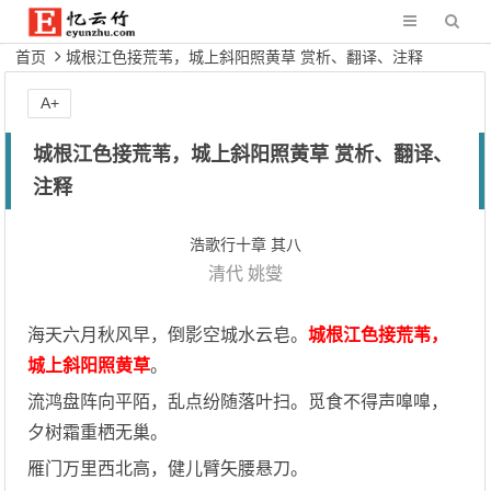
首页
城根江色接荒苇，城上斜阳照黄草 赏析、翻译、注释
A+
城根江色接荒苇，城上斜阳照黄草 赏析、翻译、
注释
浩歌行十章 其八
清代
姚燮
海天六月秋风早，倒影空城水云皂。
城根江色接荒苇，
城上斜阳照黄草
。
流鸿盘阵向平陌，乱点纷随落叶扫。觅食不得声嘷嘷，
夕树霜重栖无巢。
雁门万里西北高，健儿臂矢腰悬刀。