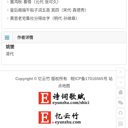
塞鸿秋·春情（元代·张可久）
皇后阁端午贴子词五首 其四（宋代·真德秀）
黄思老宅集社分得丝字（明代·孙继皋）
作者详情
姚燮
清代
Copyright ©
忆云竹
版权所有.
皖ICP备17016565号
站
点地图