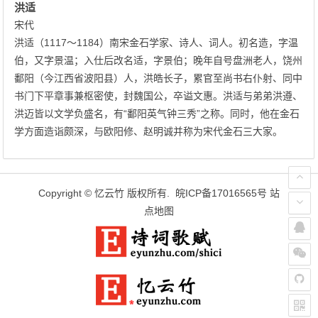
洪适
宋代
洪适（1117～1184）南宋金石学家、诗人、词人。初名造，字温
伯，又字景温；入仕后改名适，字景伯；晚年自号盘洲老人，饶州
鄱阳（今江西省波阳县）人，洪皓长子，累官至尚书右仆射、同中
书门下平章事兼枢密使，封魏国公，卒谥文惠。洪适与弟弟洪遵、
洪迈皆以文学负盛名，有“鄱阳英气钟三秀”之称。同时，他在金石
学方面造诣颇深，与欧阳修、赵明诚并称为宋代金石三大家。
Copyright ©
忆云竹
版权所有.
皖ICP备17016565号
站
点地图