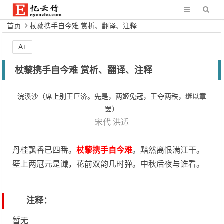
首页
杖藜携手自今难 赏析、翻译、注释
A+
杖藜携手自今难 赏析、翻译、注释
浣溪沙（席上别王巨济。先是，两姬免冠，王夺两秩，继以章
罢）
宋代
洪适
丹桂飘香已四番。
杖藜携手自今难
。黯然离恨满江干。
壁上两冠元是谶，花前双韵几时弹。中秋后夜与谁看。
注释：
暂无