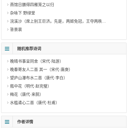
燕馆日膳得四雁笼之以归
杂咏下 野绿堂
浣溪沙（席上别王巨济。先是，两姬免冠，王夺两秩，继以章罢）
答景裴
随机推荐诗词
晚晴书事呈同舍（宋代·陆游）
晚春寄友人二首 其一（宋代·唐庚）
望庐山瀑布水二首（唐代·李白）
瓶中花（明代·赵完璧）
梅花（唐代·来鹄）
水槛遣心二首（唐代·杜甫）
作者详情