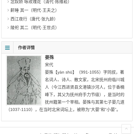
念奴娇 咏玫瑰花（清代·陈维崧）
鼾睡 其一（明代·王夫之）
西江夜行（唐代·张九龄）
陵祀 其二（明代·王世贞）
作者详情
晏殊
宋代
晏殊【yàn shū】（991-1055）字同叔，著
名词人、诗人、散文家，北宋抚州府临川城
人（今江西进贤县文港镇沙河人，位于香楠
峰下，其父为抚州府手力节级），是当时的
抚州籍第一个宰相。晏殊与其第七子晏几道
（1037-1110），在当时北宋词坛上，被称为“大晏”和“小晏”。