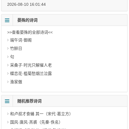
2026-08-10 16:01:44
晏殊的诗词
>>查看晏殊的全部诗词<<
端午词·御阁
竹醉日
句
采桑子·时光只解催人老
蝶恋花·槛菊愁烟兰泣露
渔家傲
随机推荐诗词
和卢叔才食蛹 其一（宋代·葛立方）
国风·唐风·羔裘（先秦·佚名）