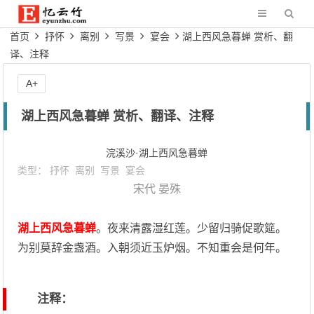
首页
抒怀
离别
写景
宴会
湖上西风急暮蝉 赏析、翻
译、注释
A+
湖上西风急暮蝉 赏析、翻译、注释
浣溪沙·湖上西风急暮蝉
类型：
抒怀
离别
写景
宴会
宋代
晏殊
湖上西风急暮蝉
。夜来清露湿红莲。少留归骑促歌筵。
为别莫辞金盏酒。入朝须近玉炉烟。不知重会是何年。
注释：