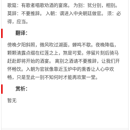
歌筵：有歌者唱歌劝酒的宴席。 为别：犹分别，相别。
莫辞：不要推辞。 入朝：谓进入中央朝廷做官。 须：必
得，应当。
翻译：
傍晚夕阳斜照，微风吹过湖面，蝉鸣不歇。夜晚降临，
颗颗清露点缀在红莲之上，煞是可爱。停留片刻后骑马
赶赴即将开始的酒宴。 离别之酒请不要推辞，让我们开
怀畅饮。入朝为官就像靠近玉炉中的熏香让人心中欢
畅，只是至此一别不知何时才能再欢聚一堂。
赏析：
暂无